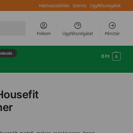
Házhozszállítás
Szerviz
Ügyfélszolgálat
Keresés
Fiókom
Ügyfélszolgálat
Pénztár
ndezés
0
Ft
0
Housefit
ner