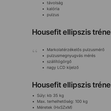
távolság
kalória
pulzus
Housefit ellipszis trén
Markolatérzékelős pulzusmérő
pulzusmegnyugvás mérés
szállítógörgő
nagy LCD kijelző
Housefit ellipszis trén
Súly: kb 35 kg
Max. terhelhetőség: 100 kg
Méretek (HxSZxM)