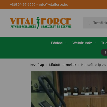
+3630/497-6550
–
info@vitalforce.hu
Főoldal
Webáruház
Tud
E
Kezdőlap
Kifutott termékek
Housefit ellipszis
/
/