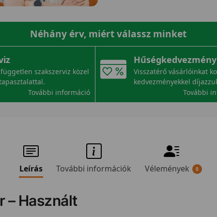
Néhány érv, miért válassz minket
viz
Hűségkedvezmény
független szakszerviz közel
Visszatérő vásárlóinkat k
tapasztalattal.
kedvezményekkel díjazzu
További információ
További i
Leírás
További információk
Vélemények
0
er – Használt