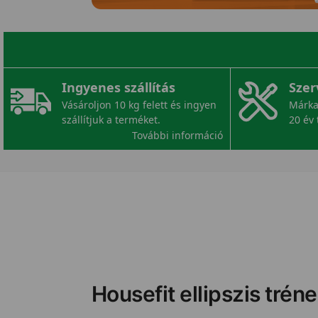
Ingyenes szállítás
Szer
Vásároljon 10 kg felett és ingyen
Márka
szállítjuk a terméket.
20 év 
További információ
Housefit ellipszis trén