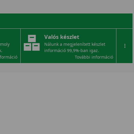
Valós készlet
omoly
Nálunk a megjelenített készlet
...
k.
információ 99,9%-ban igaz.
nformáció
További információ