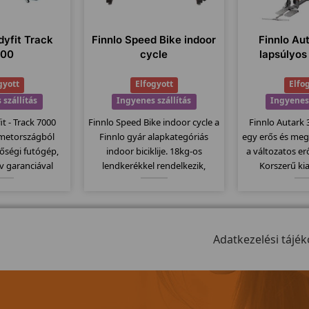
yfit Track
Finnlo Speed Bike indoor
Finnlo Au
000
cycle
lapsúlyos
gyott
Elfogyott
Elfo
 szállítás
Ingyenes szállítás
Ingyenes 
t - Track 7000
Finnlo Speed Bike indoor cycle a
Finnlo Autark
émetországból
Finnlo gyár alapkategóriás
egy erős és meg
őségi futógép,
indoor biciklije. 18kg-os
a változatos er
v garanciával
lendkerékkel rendelkezik,
Korszerű ki
amm futógépek
computere kompatibilis a
köszönhetően, 
modellje mely
mellkasi jeladó övekkel.
van, nem kell
ához képest
Kitűnően alkalmas erőltetett
különböző "á
futófelülettel
biciklizésre, szabadon futó
német pre
lkezik.
meghajtó rendszerét.
Adatkezelési tájék
köszön