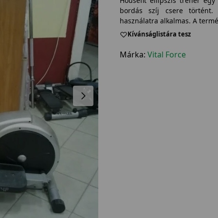
Housefit ellipszis tréner eg
bordás szíj csere történt.
használatra alkalmas. A term
Kívánságlistára tesz
Márka:
Vital Force