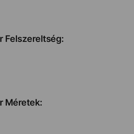
er Felszereltség:
er Méretek: