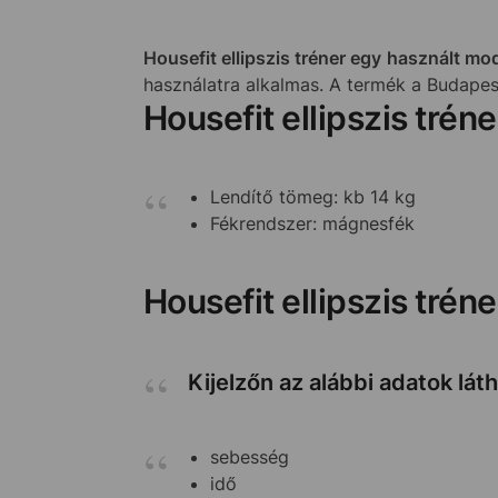
Housefit ellipszis tréner egy használt mo
használatra alkalmas. A termék a Budapes
Housefit ellipszis trén
Lendítő tömeg: kb 14 kg
Fékrendszer: mágnesfék
Housefit ellipszis trén
Kijelzőn az alábbi adatok lát
sebesség
idő