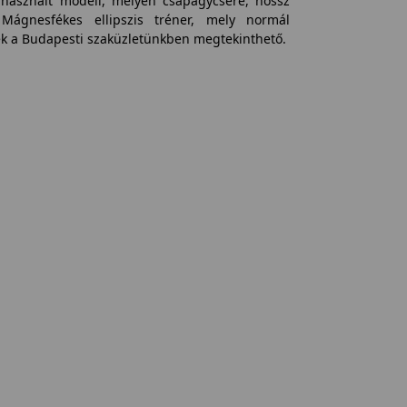
y használt modell, melyen csapágycsere, hossz
 Mágnesfékes ellipszis tréner, mely normál
ék a Budapesti szaküzletünkben megtekinthető.