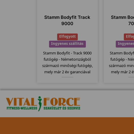
Stamm Bodyfit Track
Stamm Bod
9000
7
Elfogyott
Elfo
Ingyenes szállítás
Ingyenes
Stamm Bodyfit - Track 9000
Stamm Bodyfi
futógép - Németországból
futógép - N
származó minőségi futógép,
származó min
mely már 2 év garanciával
mely már 2 é
kapható. Stamm futógépek
kapható. St
egyik bevezető modellje mely
egyik csúcs 
kategóriájához képest
kategóriáj
130x43cm-es futófelülettel
120x41cm-es 
rendelkezik.
rende