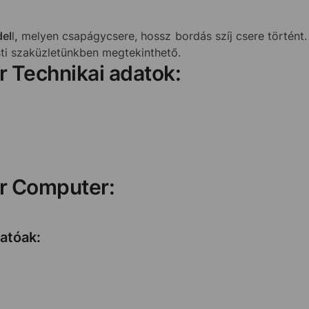
del
l
,
melyen csapágycsere, hossz bordás szíj csere történt. 
ti szaküzletünkben megtekinthető.
er Technikai adatok:
er Computer:
hatóak: