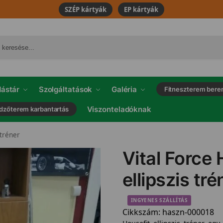
SZÉP kártyák
EP kártyák
ástár
Szolgáltatások
Galéria
Fitneszterem bere
Viszonteladóknak
dzőterem karbantartás
 tréner
Vital Force 
ellipszis tré
INGYENES SZÁLLÍTÁS
Cikkszám:
haszn-000018