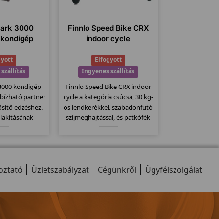
tark 3000
Finnlo Speed Bike CRX
 kondigép
indoor cycle
gyott
Elfogyott
szállítás
Ingyenes szállítás
 3000 kondigép
Finnlo Speed Bike CRX indoor
bízható partner
cycle a kategória csúcsa, 30 kg-
ősítő edzéshez.
os lendkerékkel, szabadonfutó
alakításának
szíjmeghajtással, és patkófék
minden a helyén
szerű filc alapú fékező
 keresgetni a
rendszerrel szerelve. Csak
llomásokat" a
kitartóknak, ekkora
cizitásnak
lendkerékkel csúcsokat
oztató
hetően.
Üzletszabályzat
dönthetünk meg!
Cégünkről
Ügyfélszolgálat