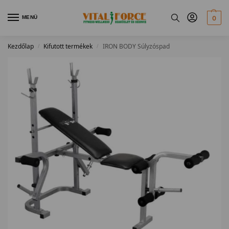
MENÜ
0
Kezdőlap
Kifutott termékek
IRON BODY Súlyzóspad
/
/