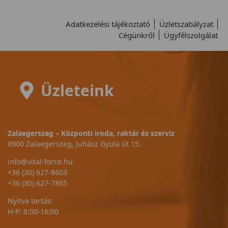
Adatkezelési tájékoztató
Üzletszabályzat
Cégünkről
Ügyfélszolgálat
Üzleteink
Zalaegerszeg – Központi iroda, raktár és szerviz
8900 Zalaegerszeg, Juhász Gyula út 15.
info@vital-force.hu
+36 (30) 627-8603
+36 (30) 627-7865
Nyitva tartás:
H-P: 8:00-16:00