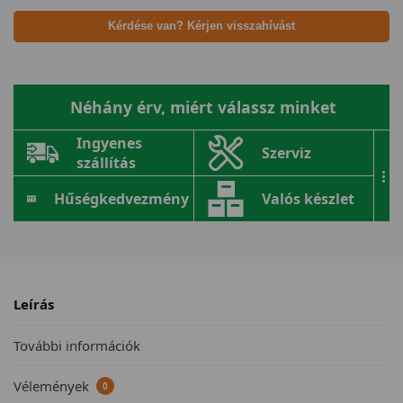
Kérdése van? Kérjen visszahívást
Néhány érv, miért válassz minket
Ingyenes
Szerviz
szállítás
...
Hűségkedvezmény
Valós készlet
Leírás
További információk
Vélemények
0