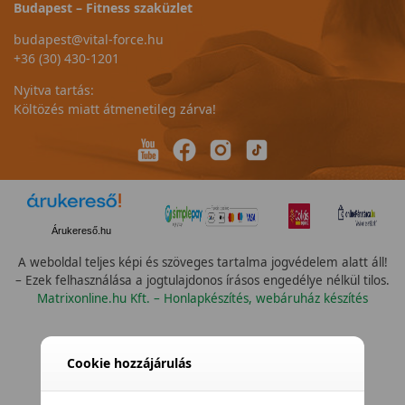
Budapest – Fitness szaküzlet
budapest@vital-force.hu
+36 (30) 430-1201
Nyitva tartás:
Költözés miatt átmenetileg zárva!
Árukereső.hu
A weboldal teljes képi és szöveges tartalma jogvédelem alatt áll!
– Ezek felhasználása a jogtulajdonos írásos engedélye nélkül tilos.
Matrixonline.hu Kft. – Honlapkészítés, webáruház készítés
Cookie hozzájárulás