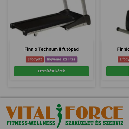
Finnlo Technum II futópad
Finnlo
Elfogyott
Ingyenes szállítás
Elfog
Értesítést kérek