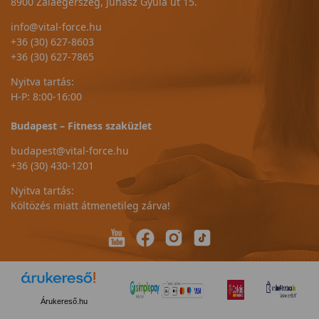
8900 Zalaegerszeg, Juhász Gyula út 15.
info@vital-force.hu
+36 (30) 627-8603
+36 (30) 627-7865
Nyitva tartás:
H-P: 8:00-16:00
Budapest – Fitness szaküzlet
budapest@vital-force.hu
+36 (30) 430-1201
Nyitva tartás:
Költözés miatt átmenetileg zárva!
Árukereső.hu