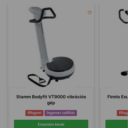
Stamm Bodyfit VT9000 vibrációs
Finnlo Ex
gép
Elfogyott
Ingyenes szállítás
Elfog
Értesítést kérek