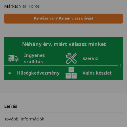
Márka:
Vital Force
Kérdése van? Kérjen visszahívást
Néhány érv, miért válassz minket
Ingyenes
Szerviz
szállítás
...
Hűségkedvezmény
Valós készlet
Leírás
További információk