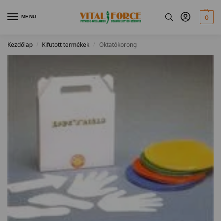
MENÜ
0
Kezdőlap
Kifutott termékek
Oktatókorong
/
/