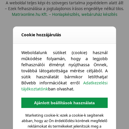
A weboldal teljes képi és szöveges tartalma jogvédelem alatt áll!
– Ezek felhasználása a jogtulajdonos írásos engedélye nélkül tilos.
Matrixonline.hu Kft. – Honlapkészítés, webáruház készítés
Cookie hozzájárulás
Weboldalunk sütiket (cookie) használ
működése folyamán, hogy a legjobb
felhasználói élményt nyújthassa Önnek,
továbbá látogatottsága mérése céljából. A
sütik használatát bármikor letilthatja!
Bővebb információkat erről
Adatkezelési
tájékoztatónk
ban olvashat.
Ajánlott beállítások használata
Marketing cookie-k: ezek a cookie-k segítenek
abban, hogy az Ön érdeklődési körének megfelelő
reklámokat és termékeket jelenítsük meg a