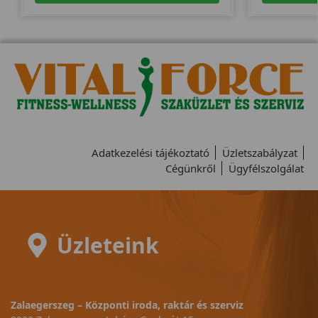
Adatkezelési tájékoztató
Üzletszabályzat
Cégünkről
Ügyfélszolgálat
Üzleteink
Zalaegerszeg – Központi iroda, raktár és szerviz