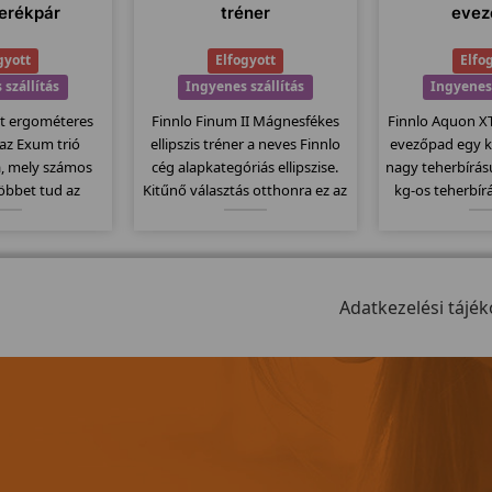
erékpár
tréner
evez
gyott
Elfogyott
Elfo
 szállítás
Ingyenes szállítás
Ingyenes 
Xt ergométeres
Finnlo Finum II Mágnesfékes
Finnlo Aquon X
 az Exum trió
ellipszis tréner a neves Finnlo
evezőpad egy k
a, mely számos
cég alapkategóriás ellipszise.
nagy teherbírás
többet tud az
Kitűnő választás otthonra ez az
kg-os teherbír
nél. Itt is
ellipszisjáró mely 16kg-os
erős vázával ak
z erős vázat és
lendkerékkel van szerelve és
dísze is lehet!
ntén 150kg-os
további 10 erősségi fokozatban
állítható nehé
rendelkezik....
tudjuk állítani a terhelést.
program, ös
Adatkezelési tájék
mod