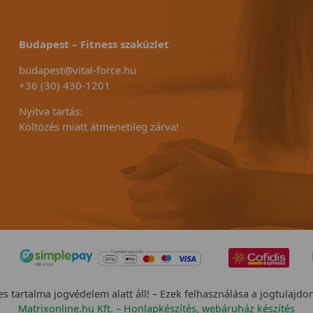
Budapest – Fitness szaküzlet
budapest@vital-force.hu
+36 (30) 430-1201
Nyitva tartás:
Költözés miatt átmenetileg zárva!
s tartalma jogvédelem alatt áll! – Ezek felhasználása a jogtulajdo
Matrixonline.hu Kft. – Honlapkészítés, webáruház készítés