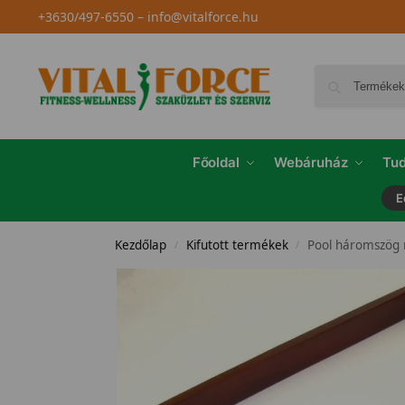
+3630/497-6550
–
info@vitalforce.hu
Főoldal
Webáruház
Tud
E
Kezdőlap
Kifutott termékek
Pool háromszög
/
/