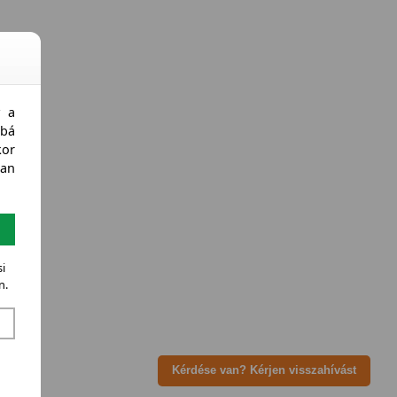
y a
bá
kor
an
i
n.
Kérdése van? Kérjen visszahívást