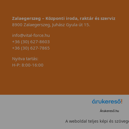
Zalaegerszeg – Központi iroda, raktár és szerviz
8900 Zalaegerszeg, Juhász Gyula út 15.
info@vital-force.hu
+36 (30) 627-8603
+36 (30) 627-7865
Nyitva tartás:
H-P: 8:00-16:00
Árukereső.hu
A weboldal teljes képi és szövege