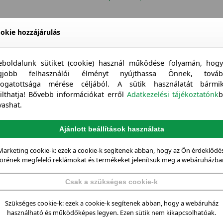
okie hozzájárulás
boldalunk sütiket (cookie) használ működése folyamán, hog
egjobb felhasználói élményt nyújthassa Önnek, továb
togatottsága mérése céljából. A sütik használatát bármi
tilthatja! Bővebb információkat erről
Adatkezelési tájékoztatónk
b
vashat.
Ajánlott beállítások használata
Marketing cookie-k: ezek a cookie-k segítenek abban, hogy az Ön érdeklődés
örének megfelelő reklámokat és termékeket jelenítsük meg a webáruházba
Csak a szükséges cookie-k
Szükséges cookie-k: ezek a cookie-k segítenek abban, hogy a webáruház
használható és működőképes legyen. Ezen sütik nem kikapcsolhatóak.