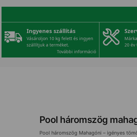
Ingyenes szállítás
Szer
Vásároljon 10 kg felett és ingyen
Márka
szállítjuk a terméket.
20 év 
További információ
Pool háromszög maha
Pool háromszög Mahagóni – igényes töm