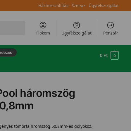
Házhozszállítás
Szerviz
Ügyfélszolgálat
Keresés
Fiókom
Ügyfélszolgálat
Pénztár
ndezés
0
Ft
0
 Pool háromszög
50,8mm
gényes tömörfa hromszög 50,8mm-es golyókoz.