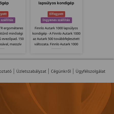
őgép
lapsúlyos kondigép
gyott
Elfogyott
szállítás
Ingyenes szállítás
TR ergométeres
Finnlo Autark 1000 lapsúlyos
itűnő minőségi
kondigép - A Finnlo Autark 1000
ú evezőpad. 150
az Autark 500 továbbfejlesztett
ásával, masszív
változata. Finnlo Autark 1000
ár fitnesztermek
több szerkezetet egyesít egy
 30-300 watt-ig
gépben és ezáltal sokoldalú
zségi szint, 11
gyakorlati lehetőségeket kínál.
szecsukható
oztató
ell.
Üzletszabályzat
Cégünkről
Ügyfélszolgálat