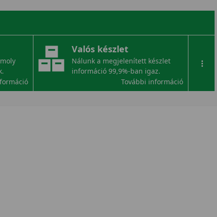
Valós készlet
omoly
Nálunk a megjelenített készlet
...
k.
információ 99,9%-ban igaz.
nformáció
További információ