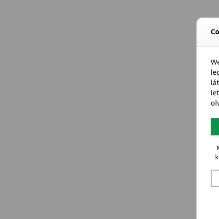
Co
We
l
lá
le
ol
k