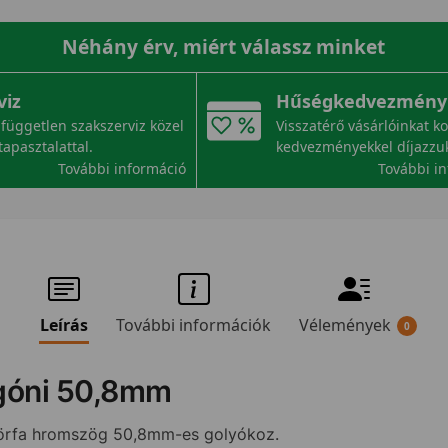
Néhány érv, miért válassz minket
viz
Hűségkedvezmény
független szakszerviz közel
Visszatérő vásárlóinkat k
tapasztalattal.
kedvezményekkel díjazzu
További információ
További i
Leírás
További információk
Vélemények
0
góni 50,8mm
örfa hromszög 50,8mm-es golyókoz.