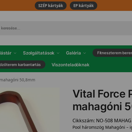
SZÉP kártyák
EP kártyák
ástár
Szolgáltatások
Galéria
Fitneszterem bere
Viszonteladóknak
dzőterem karbantartás
 mahagóni 50,8mm
Vital Force
mahagóni 
Cikkszám:
NO-508 MAHAG
Pool háromszög Mahagóni – i