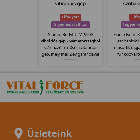
vibrációs gép
szobak
Elfogyott
Elfo
Ingyenes szállítás
Ingyenes
Stamm Bodyfit - VT9000
Finnlo Exum 
vibrációs gép - Németországból
szobabicikli
származó minőségi vibrációs
második tagj
gép, mely már 2 év garanciával
funkcióval 
kapható. Csúszásmentes
alapmodell
felülettel rendelkezik, melyet
megtartották a
egy nagy motor dolgoztat meg,
ezáltal szi
150kg-os teherbírással bír.
teherbírással 
Üzleteink