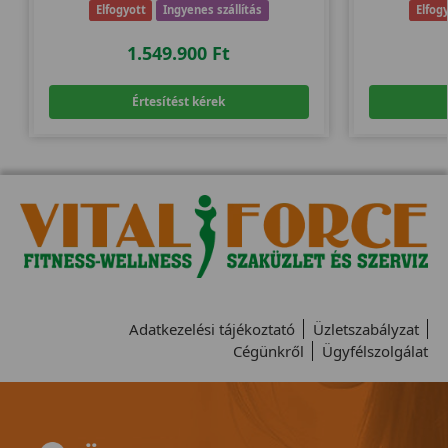
Elfogyott
Ingyenes szállítás
Elfog
1.549.900
Ft
Értesítést kérek
Adatkezelési tájékoztató
Üzletszabályzat
Cégünkről
Ügyfélszolgálat