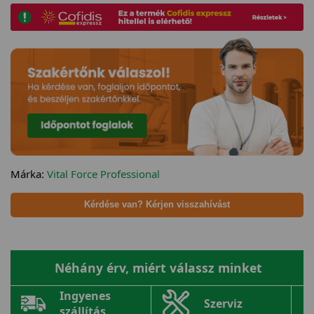
Márka:
Vital Force Professional
Kérdése van? Kérjen visszahívást
Néhány érv, miért válassz minket
Ingyenes
Szerviz
szállítás