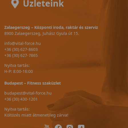
Üzleteink
Zalaegerszeg – Központi iroda, raktár és szerviz
8900 Zalaegerszeg, Juhász Gyula út 15.
info@vital-force.hu
+36 (30) 627-8603
+36 (30) 627-7865
Nyitva tartás:
H-P: 8:00-16:00
Budapest – Fitness szaküzlet
budapest@vital-force.hu
+36 (30) 430-1201
Nyitva tartás:
Költözés miatt átmenetileg zárva!