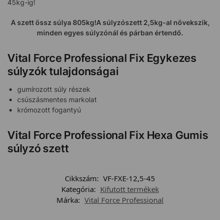
45kg-ig!
A szett össz súlya 805kg!
A súlyzószett 2,5kg-al növekszik,
minden egyes súlyzónál és párban értendő.
Vital Force Professional Fix Egykezes
súlyzók tulajdonságai
gumírozott súly részek
csúszásmentes markolat
krómozott fogantyú
Vital Force Professional Fix Hexa Gumis
súlyzó szett
Cikkszám:
VF-FXE-12,5-45
Kategória:
Kifutott termékek
Márka:
Vital Force Professional