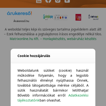
Árukereső.hu
A weboldal teljes képi és szöveges tartalma jogvédelem alatt áll!
– Ezek felhasználása a jogtulajdonos írásos engedélye nélkül tilos.
Matrixonline.hu Kft. – Honlapkészítés, webáruház készítés
Cookie hozzájárulás
Weboldalunk sütiket (cookie) használ
működése folyamán, hogy a legjobb
felhasználói élményt nyújthassa Önnek,
továbbá látogatottsága mérése céljából. A
sütik használatát bármikor letilthatja!
Bővebb információkat erről
Adatkezelési
tájékoztatónk
ban olvashat.