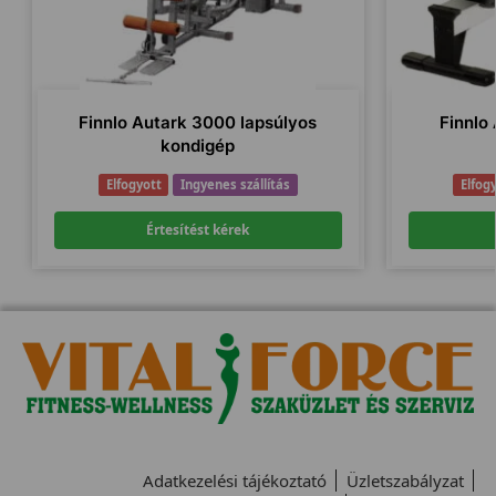
Finnlo Autark 3000 lapsúlyos
Finnlo
kondigép
Elfogyott
Ingyenes szállítás
Elfog
Értesítést kérek
Adatkezelési tájékoztató
Üzletszabályzat