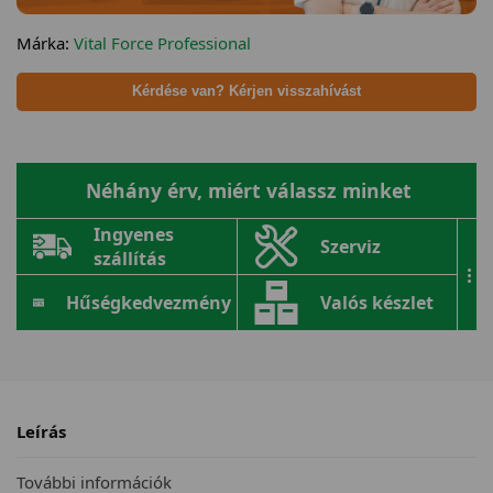
Márka:
Vital Force Professional
Kérdése van? Kérjen visszahívást
Néhány érv, miért válassz minket
Ingyenes
Szerviz
szállítás
...
Hűségkedvezmény
Valós készlet
Leírás
További információk