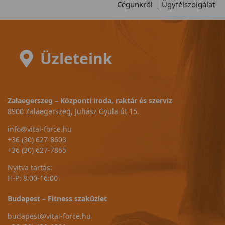
Cégünkről
Ügyfélszolgálat
Üzleteink
Zalaegerszeg – Központi iroda, raktár és szerviz
8900 Zalaegerszeg, Juhász Gyula út 15.
info@vital-force.hu
+36 (30) 627-8603
+36 (30) 627-7865
Nyitva tartás:
H-P: 8:00-16:00
Budapest – Fitness szaküzlet
budapest@vital-force.hu