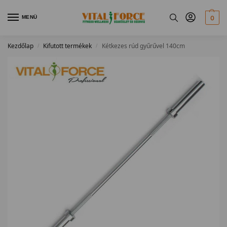
MENÜ
0
Kezdőlap
Kifutott termékek
Kétkezes rúd gyűrűvel 140cm
/
/