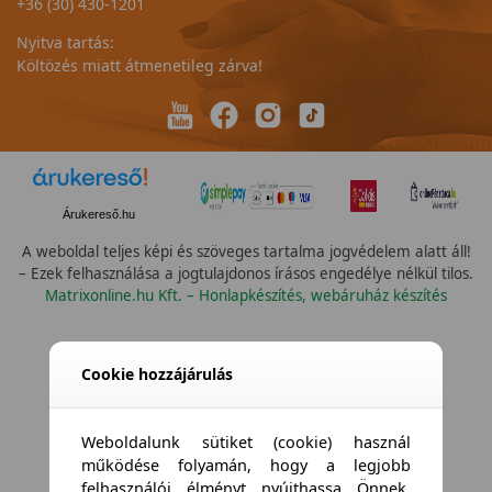
+36 (30) 430-1201
Nyitva tartás:
Költözés miatt átmenetileg zárva!
Árukereső.hu
A weboldal teljes képi és szöveges tartalma jogvédelem alatt áll!
– Ezek felhasználása a jogtulajdonos írásos engedélye nélkül tilos.
Matrixonline.hu Kft. – Honlapkészítés, webáruház készítés
Cookie hozzájárulás
Weboldalunk sütiket (cookie) használ
működése folyamán, hogy a legjobb
felhasználói élményt nyújthassa Önnek,