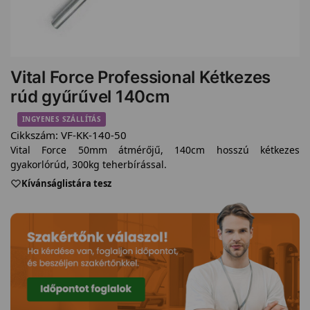
Vital Force Professional Kétkezes
rúd gyűrűvel 140cm
INGYENES SZÁLLÍTÁS
Cikkszám:
VF-KK-140-50
Vital Force 50mm átmérőjű, 140cm hosszú kétkezes
gyakorlórúd, 300kg teherbírással.
Kívánságlistára tesz