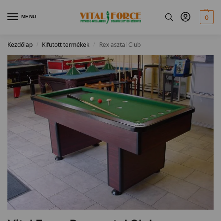
MENÜ
0
Kezdőlap
Kifutott termékek
Rex asztal Club
/
/