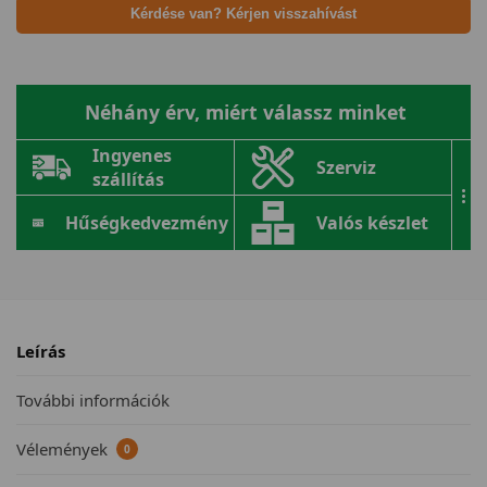
Kérdése van? Kérjen visszahívást
Néhány érv, miért válassz minket
Ingyenes
Szerviz
szállítás
...
Hűségkedvezmény
Valós készlet
Leírás
További információk
Vélemények
0