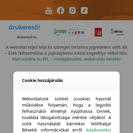
Árukereső.hu
A weboldal teljes képi és szöveges tartalma jogvédelem alatt áll!
– Ezek felhasználása a jogtulajdonos írásos engedélye nélkül tilos.
Matrixonline.hu Kft. – Honlapkészítés, webáruház készítés
Cookie hozzájárulás
Weboldalunk sütiket (cookie) használ
működése folyamán, hogy a legjobb
felhasználói élményt nyújthassa Önnek,
továbbá látogatottsága mérése céljából. A
sütik használatát bármikor letilthatja!
Bővebb információkat erről
Adatkezelési