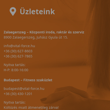
Üzleteink
Zalaegerszeg – Központi iroda, raktár és szerviz
8900 Zalaegerszeg, Juhász Gyula út 15.
info@vital-force.hu
+36 (30) 627-8603
+36 (30) 627-7865
Nyitva tartás:
H-P: 8:00-16:00
Budapest – Fitness szaküzlet
budapest@vital-force.hu
+36 (30) 430-1201
Nyitva tartás:
Költözés miatt átmenetileg zárva!