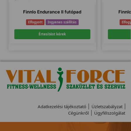
Finnlo Endurance II futópad
Finnl
Elfogyott
Ingyenes szállítás
Elfog
Értesítést kérek
Adatkezelési tájékoztató
Üzletszabályzat
Cégünkről
Ügyfélszolgálat