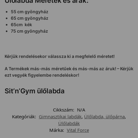
Ülőlabda Méretek és árak:
55 cm gyöngyház
65 cm gyöngyház
65cm kék
75 cm gyöngyház
Kérjük rendelésekor válassza ki a megfelelő méretet!
A Termékek más-más méretűek és más-más az áruk! – Kérjük
ezt vegyék figyelembe rendeléskor!
Sit’n’Gym ülőlabda
Cikkszám:
N/A
Kategóriák:
Gimnasztikai labdák
,
Ülőlabda, ülőpárna
,
Ülőlabdák
Márka:
Vital Force