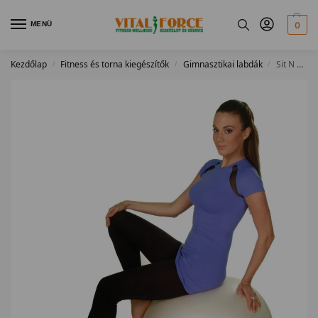
MENÜ
0
Kezdőlap
Fitness és torna kiegészítők
Gimnasztikai labdák
Sit N Gym ülőlabda
/
/
/