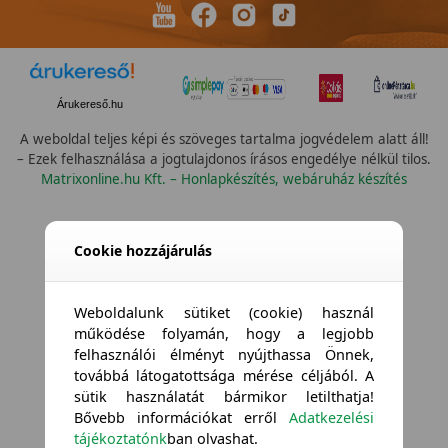
Árukereső.hu
A weboldal teljes képi és szöveges tartalma jogvédelem alatt áll!
– Ezek felhasználása a jogtulajdonos írásos engedélye nélkül tilos.
Matrixonline.hu Kft. – Honlapkészítés, webáruház készítés
Cookie hozzájárulás
Weboldalunk sütiket (cookie) használ
működése folyamán, hogy a legjobb
felhasználói élményt nyújthassa Önnek,
továbbá látogatottsága mérése céljából. A
sütik használatát bármikor letilthatja!
Bővebb információkat erről
Adatkezelési
tájékoztatónk
ban olvashat.