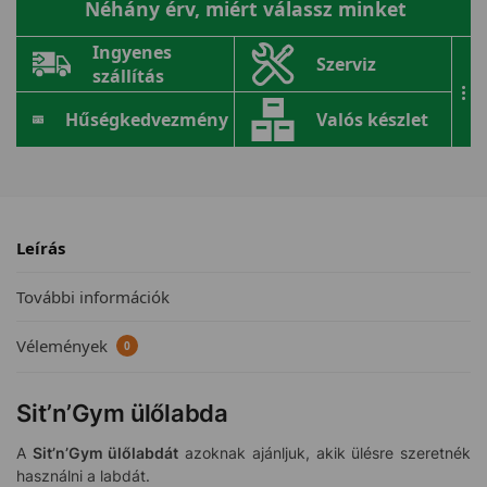
Néhány érv, miért válassz minket
Ingyenes
Szerviz
szállítás
...
Hűségkedvezmény
Valós készlet
Leírás
További információk
Vélemények
0
Sit’n’Gym ülőlabda
A
Sit’n’Gym ülőlabdát
azoknak ajánljuk, akik ülésre szeretnék
használni a labdát.