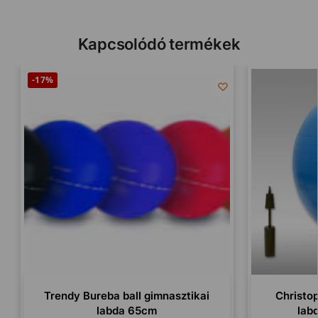
Kapcsolódó termékek
-17%
Trendy Bureba ball gimnasztikai
Christop
labda 65cm
lab