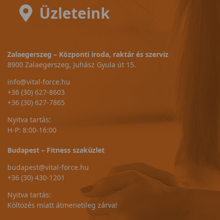
Üzleteink
Zalaegerszeg – Központi iroda, raktár és szerviz
8900 Zalaegerszeg, Juhász Gyula út 15.
info@vital-force.hu
+36 (30) 627-8603
+36 (30) 627-7865
Nyitva tartás:
H-P: 8:00-16:00
Budapest – Fitness szaküzlet
budapest@vital-force.hu
+36 (30) 430-1201
Nyitva tartás:
Költözés miatt átmenetileg zárva!