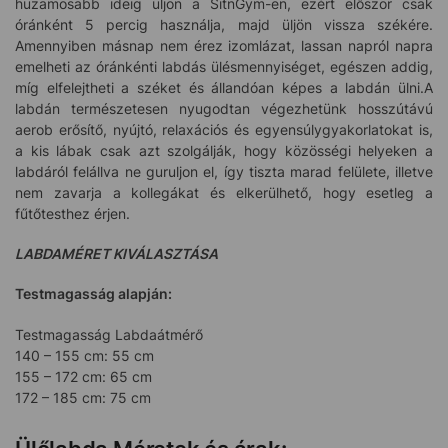
huzamosabb ideig üljön a SitnGym-en, ezért először csak
óránként 5 percig használja, majd üljön vissza székére.
Amennyiben másnap nem érez izomlázat, lassan napról napra
emelheti az óránkénti labdás ülésmennyiséget, egészen addig,
míg elfelejtheti a széket és állandóan képes a labdán ülni.A
labdán természetesen nyugodtan végezhetünk hosszútávú
aerob erősítő, nyújtó, relaxációs és egyensúlygyakorlatokat is,
a kis lábak csak azt szolgálják, hogy közösségi helyeken a
labdáról felállva ne guruljon el, így tiszta marad felülete, illetve
nem zavarja a kollegákat és elkerülhető, hogy esetleg a
fűtőtesthez érjen.
LABDAMÉRET KIVÁLASZTÁSA
Testmagasság alapján:
Testmagasság Labdaátmérő
140 – 155 cm: 55 cm
155 – 172 cm: 65 cm
172 – 185 cm: 75 cm