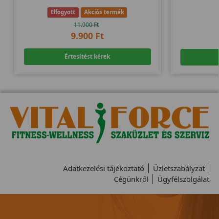
Elfogyott
Akciós termék
11.900
Ft
9.900
Ft
Értesítést kérek
Adatkezelési tájékoztató
Üzletszabályzat
Cégünkről
Ügyfélszolgálat