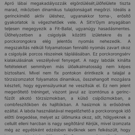
Apró lábai megakadályozzák elgördülését,ülőfelülete tiszta
marad, miközben dinamikus tulajdonságait megőrzi. Ideális a
gerinckímélő aktív üléshez, ugyanakkor torna-, erősítő
gyakorlatok is végezhetőek vele. A Sit’n’Gym anyagában
teljesen megegyezik a Fit-Ballal, ugyanúgy hasadásmentes.
Ülőhelyzetben a csigolyák közötti izületekre és a
porckorongokra elég jelentős nyomás nehezedik. A
megszakítás nélküli folyamatosan fennálló nyomás zavart okoz
a csigolyák porcos részeinek táplálásában. Ez porckorongsérv
kialakulásának veszélyével fenyeget. A nagy labdák kinálta
feltételeket semmilyen más ülőalkalmatosság nem képes
biztosítani. Mivel nem fix pontokon érintkezik a talajjal a
törzsizomzatot folyamatos dinamikus, összehangolt mozgásra
készteti, hogy egyensúlyunkat ne veszítsük el. Ez nem jelent
megerőltető tréninget, viszont javul az izomtónus a gerinc-
fűzőt alkotó törzsizmokban, a külső csípőizmokban, a
combfeszítőkben és hajlítókban. A hasizmok is erősödnek
ezáltal. A labda használatával megelőzhető a porckorongok idő
előtti öregedése, melyet az ülőmunka okoz, sőt, hölgyeknek a
cellulit elleni harcban is nagy segítőtárs! Kérjük, mivel izomzata
még az egyébként edzésben lévőknek sem felkészült, hogy