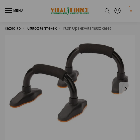
MENÜ
0
Kezdőlap
Kifutott termékek
Push Up Fekvőtámasz keret
/
/