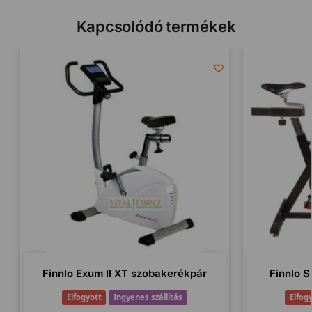
Kapcsolódó termékek
Finnlo Exum II XT szobakerékpár
Finnlo S
Elfogyott
Ingyenes szállítás
Elfog