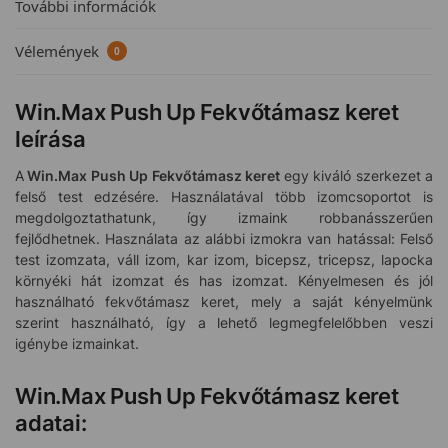
További információk
Vélemények
0
Win.Max Push Up Fekvőtámasz keret
leírása
A
Win.Max Push Up Fekvőtámasz keret
egy kiváló szerkezet a
felső test edzésére. Használatával több izomcsoportot is
megdolgoztathatunk, így izmaink robbanásszerűen
fejlődhetnek. Használata az alábbi izmokra van hatással: Felső
test izomzata, váll izom, kar izom, bicepsz, tricepsz, lapocka
környéki hát izomzat és has izomzat. Kényelmesen és jól
használható fekvőtámasz keret, mely a saját kényelmünk
szerint használható, így a lehető legmegfelelőbben veszi
igénybe izmainkat.
Win.Max Push Up Fekvőtámasz keret
adatai: