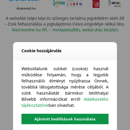
Árukereső.hu
A weboldal teljes képi és szöveges tartalma jogvédelem alatt áll!
– Ezek felhasználása a jogtulajdonos írásos engedélye nélkül tilos.
Matrixonline.hu Kft. – Honlapkészítés, webáruház készítés
Cookie hozzájárulás
Weboldalunk sütiket (cookie) használ
működése folyamán, hogy a legjobb
felhasználói élményt nyújthassa Önnek,
továbbá látogatottsága mérése céljából. A
sütik használatát bármikor letilthatja!
Bővebb információkat erről
Adatkezelési
tájékoztatónk
ban olvashat.
Ajánlott beállítások használata