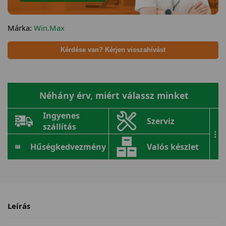
Márka:
Win.Max
Kérdése van? Kérjen visszahívást
Néhány érv, miért válassz minket
Ingyenes
Szerviz
szállítás
...
Hűségkedvezmény
Valós készlet
Leírás