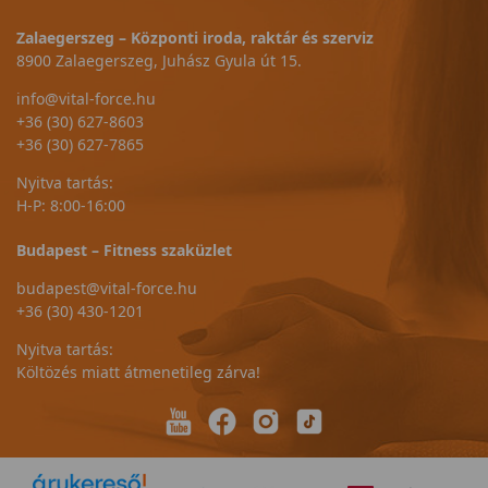
Zalaegerszeg – Központi iroda, raktár és szerviz
8900 Zalaegerszeg, Juhász Gyula út 15.
info@vital-force.hu
+36 (30) 627-8603
+36 (30) 627-7865
Nyitva tartás:
H-P: 8:00-16:00
Budapest – Fitness szaküzlet
budapest@vital-force.hu
+36 (30) 430-1201
Nyitva tartás:
Költözés miatt átmenetileg zárva!