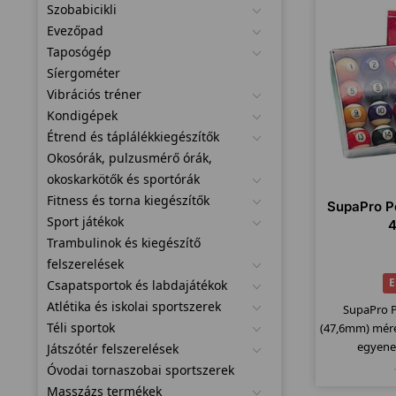
Szobabicikli
Evezőpad
Taposógép
Síergométer
Vibrációs tréner
Kondigépek
Étrend és táplálékkiegészítők
Okosórák, pulzusmérő órák,
okoskarkötők és sportórák
Fitness és torna kiegészítők
SupaPro Po
Sport játékok
Trambulinok és kiegészítő
felszerelések
E
Csapatsportok és labdajátékok
Atlétika és iskolai sportszerek
SupaPro P
Téli sportok
(47,6mm) mére
egyene
Játszótér felszerelések
Óvodai tornaszobai sportszerek
Masszázs termékek