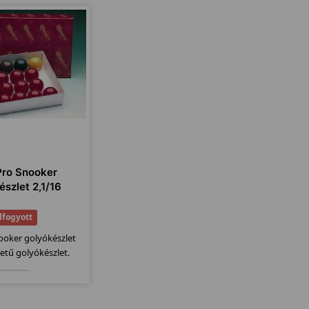
ro Snooker
észlet 2,1/16
lfogyott
oker golyókészlet
etű golyókészlet.