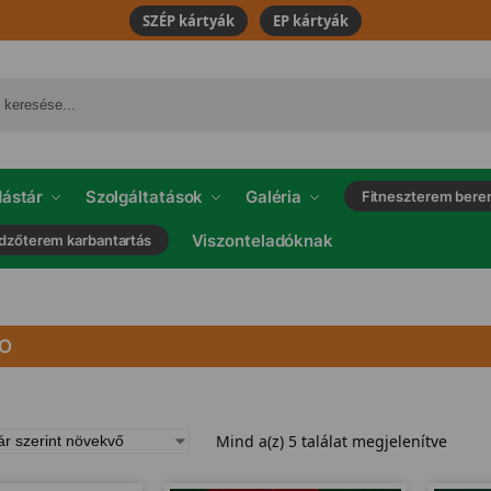
SZÉP kártyák
EP kártyák
ástár
Szolgáltatások
Galéria
Fitneszterem bere
Viszonteladóknak
dzőterem karbantartás
O
Mind a(z) 5 találat megjelenítve