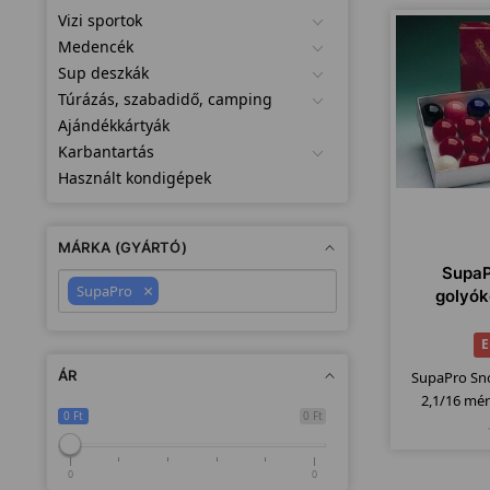
Vizi sportok
Medencék
Sup deszkák
Túrázás, szabadidő, camping
Ajándékkártyák
Karbantartás
Használt kondigépek
MÁRKA (GYÁRTÓ)
SupaP
×
SupaPro
golyók
E
ÁR
SupaPro Sno
2,1/16 mér
0 Ft
0 Ft
0
0