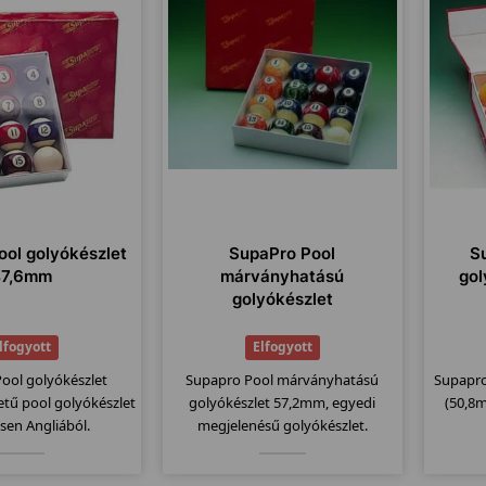
ol golyókészlet
SupaPro Pool
S
47,6mm
márványhatású
go
golyókészlet
lfogyott
Elfogyott
ool golyókészlet
Supapro Pool márványhatású
Supapro
tű pool golyókészlet
golyókészlet 57,2mm, egyedi
(50,8
sen Angliából.
megjelenésű golyókészlet.