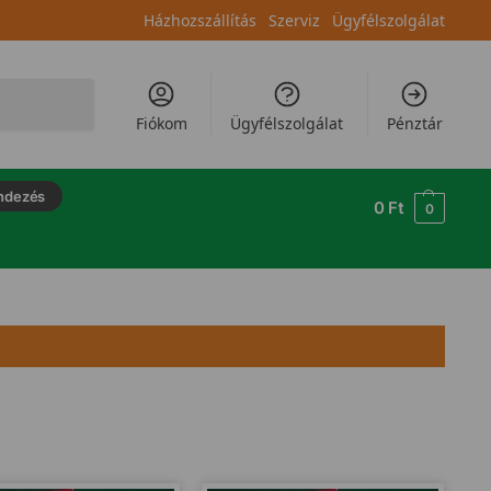
Házhozszállítás
Szerviz
Ügyfélszolgálat
Keresés
Fiókom
Ügyfélszolgálat
Pénztár
ndezés
0
Ft
0