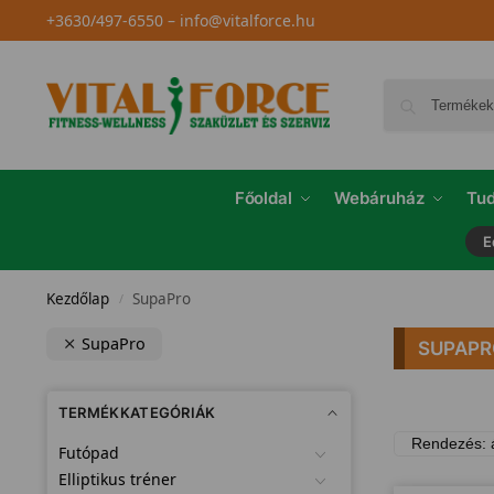
+3630/497-6550
–
info@vitalforce.hu
Főoldal
Webáruház
Tud
E
Kezdőlap
SupaPro
/
SupaPro
SUPAPR
TERMÉKKATEGÓRIÁK
Futópad
Elliptikus tréner