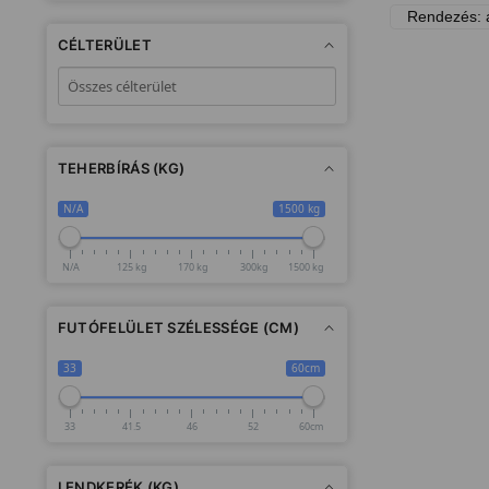
CÉLTERÜLET
TEHERBÍRÁS (KG)
N/A
1500 kg
N/A
125 kg
170 kg
300kg
1500 kg
FUTÓFELÜLET SZÉLESSÉGE (CM)
33
60cm
33
41.5
46
52
60cm
LENDKERÉK (KG)