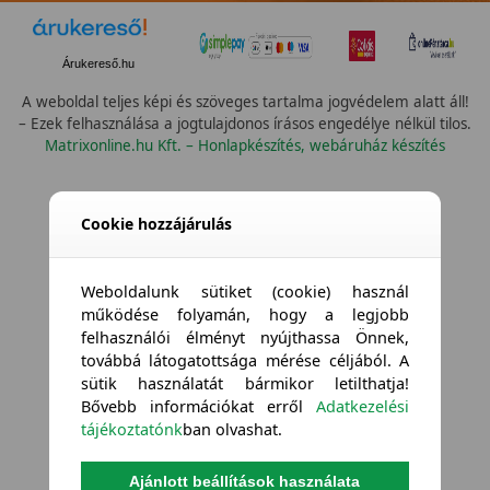
Árukereső.hu
A weboldal teljes képi és szöveges tartalma jogvédelem alatt áll!
– Ezek felhasználása a jogtulajdonos írásos engedélye nélkül tilos.
Matrixonline.hu Kft. – Honlapkészítés, webáruház készítés
Cookie hozzájárulás
Weboldalunk sütiket (cookie) használ
működése folyamán, hogy a legjobb
felhasználói élményt nyújthassa Önnek,
továbbá látogatottsága mérése céljából. A
sütik használatát bármikor letilthatja!
Bővebb információkat erről
Adatkezelési
tájékoztatónk
ban olvashat.
Ajánlott beállítások használata