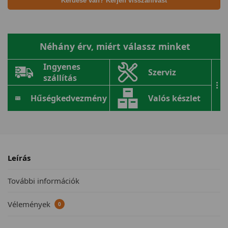
Kérdése van? Kérjen visszahívást
Néhány érv, miért válassz minket
Ingyenes
Szerviz
szállítás
...
Hűségkedvezmény
Valós készlet
Leírás
További információk
Vélemények
0