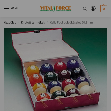
MENÜ
0
Kezdőlap
Kifutott termékek
Kelly Pool golyókészlet 50,8mm
/
/