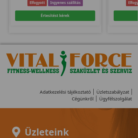
Elfogyott
Ingyenes szállítás
Elfog
Értesítést kérek
Adatkezelési tájékoztató
Üzletszabályzat
Cégünkről
Ügyfélszolgálat
Üzleteink