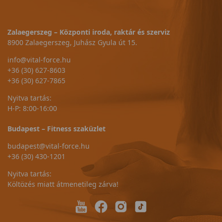
Zalaegerszeg – Központi iroda, raktár és szerviz
8900 Zalaegerszeg, Juhász Gyula út 15.
info@vital-force.hu
+36 (30) 627-8603
+36 (30) 627-7865
Nyitva tartás:
H-P: 8:00-16:00
Budapest – Fitness szaküzlet
budapest@vital-force.hu
+36 (30) 430-1201
Nyitva tartás:
Költözés miatt átmenetileg zárva!