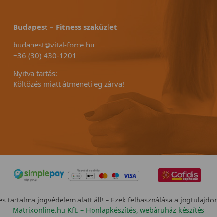
Budapest – Fitness szaküzlet
budapest@vital-force.hu
+36 (30) 430-1201
Nyitva tartás:
Költözés miatt átmenetileg zárva!
s tartalma jogvédelem alatt áll! – Ezek felhasználása a jogtulajdo
Matrixonline.hu Kft. – Honlapkészítés, webáruház készítés