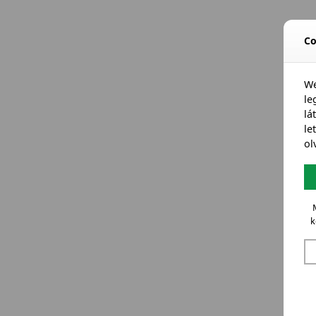
Co
We
l
lá
le
ol
k