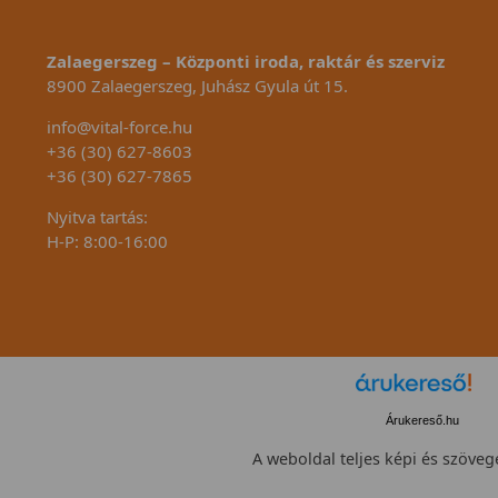
Zalaegerszeg – Központi iroda, raktár és szerviz
8900 Zalaegerszeg, Juhász Gyula út 15.
info@vital-force.hu
+36 (30) 627-8603
+36 (30) 627-7865
Nyitva tartás:
H-P: 8:00-16:00
Árukereső.hu
A weboldal teljes képi és szövege