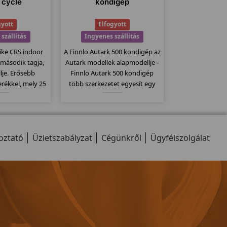
 cycle
kondigép
gyott
Elfogyott
szállítás
Ingyenes szállítás
ike CRS indoor
A Finnlo Autark 500 kondigép az
 második tagja,
Autark modellek alapmodellje -
je. Erősebb
Finnlo Autark 500 kondigép
rékkel, mely 25
több szerkezetet egyesít egy
rendszere filc
gépben és ezáltal sokoldalú
es fékrendszer.
gyakorlati lehetőségeket kínál. A
mpatibilis a
húzódzkodás, pillangó,
adó övekkel.
láberősítő...stb.
oztató
Üzletszabályzat
Cégünkről
Ügyfélszolgálat