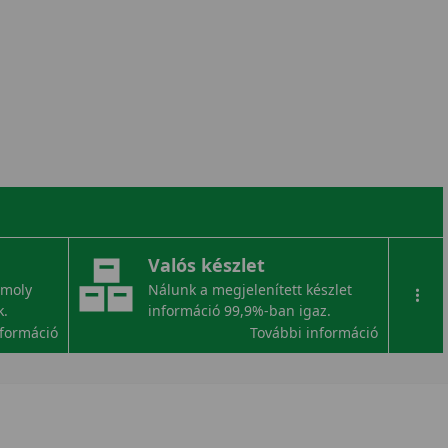
Valós készlet
omoly
Nálunk a megjelenített készlet
...
k.
információ 99,9%-ban igaz.
nformáció
További információ