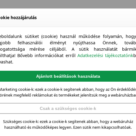
okie hozzájárulás
boldalunk sütiket (cookie) használ működése folyamán, hog
egjobb felhasználói élményt nyújthassa Önnek, továb
togatottsága mérése céljából. A sütik használatát bármi
tilthatja! Bővebb információkat erről
Adatkezelési tájékoztatónk
b
vashat.
Ajánlott beállítások használata
Marketing cookie-k: ezek a cookie-k segítenek abban, hogy az Ön érdeklődés
örének megfelelő reklámokat és termékeket jelenítsük meg a webáruházba
Csak a szükséges cookie-k
Szükséges cookie-k: ezek a cookie-k segítenek abban, hogy a webáruház
használható és működőképes legyen. Ezen sütik nem kikapcsolhatóak.