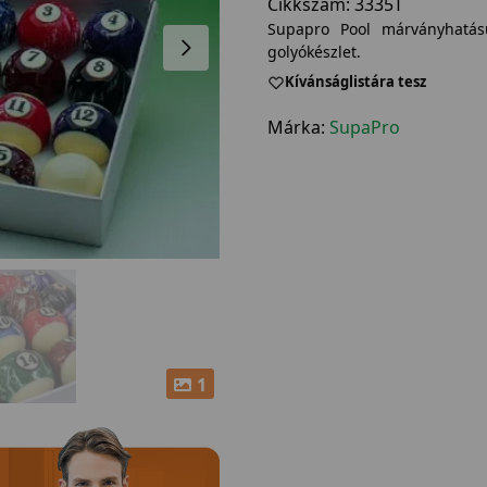
Cikkszám:
3335T
Supapro Pool márványhatás
golyókészlet.
Kívánságlistára tesz
Márka:
SupaPro
1