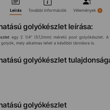
Leírás
További információk
Vélemények
0
atású golyókészlet leírása:
szlet
egy 2 1/4″ (57,2mm) méretű pool golyókészlet. A
olyók, mely alkalmas lehet a későbbi tárolásra is.
atású golyókészlet tulajdonsága
atású golyókészlet