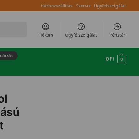
Házhozszállítás
Szerviz
Ügyfélszolgálat
Keresés
Fiókom
Ügyfélszolgálat
Pénztár
ndezés
0
Ft
0
ol
tású
t