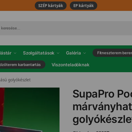
SZÉP kártyák
EP kártyák
ástár
Szolgáltatások
Galéria
Fitneszterem bere
Viszonteladóknak
dzőterem karbantartás
ású golyókészlet
SupaPro Po
márványha
golyókészle