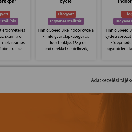
erékpár
cycle
indoor
gyott
Elfogyott
Elfo
 szállítás
Ingyenes szállítás
Ingyenes 
Xt ergométeres
Finnlo Speed Bike indoor cycle a
Finnlo Speed B
 az Exum trió
Finnlo gyár alapkategóriás
cycle a sorozat
a, mely számos
indoor biciklije. 18kg-os
középmodell
többet tud az
lendkerékkel rendelkezik,
nagyobb lendke
nél. Itt is
computere kompatibilis a
kg-os. Fékező 
z erős vázat és
mellkasi jeladó övekkel.
alapú préselés
ntén 150kg-os
Kitűnően alkalmas erőltetett
Computere ko
rendelkezik....
biciklizésre, szabadon futó
mellkasi jel
meghajtó rendszerét.
Adatkezelési tájék