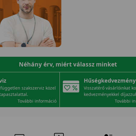
Néhány érv, miért válassz minket
viz
Hűségkedvezmény
független szakszerviz közel
Visszatérő vásárlóinkat k
tapasztalattal.
kedvezményekkel díjazzu
További információ
További i