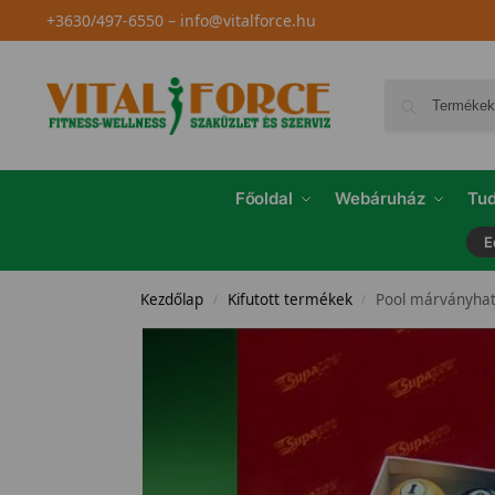
+3630/497-6550
–
info@vitalforce.hu
Főoldal
Webáruház
Tud
E
Kezdőlap
Kifutott termékek
Pool márványhat
/
/