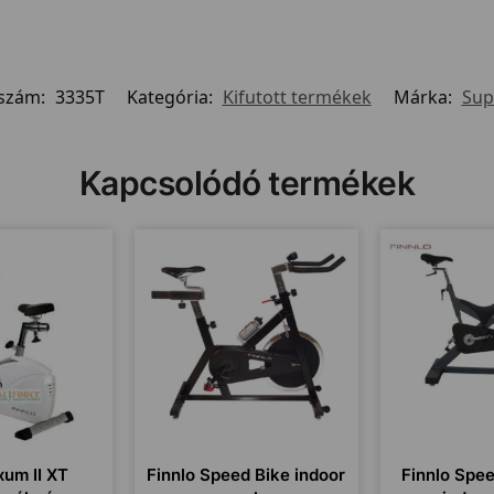
kszám:
3335T
Kategória:
Kifutott termékek
Márka:
Sup
Kapcsolódó termékek
xum II XT
Finnlo Speed Bike indoor
Finnlo Spe