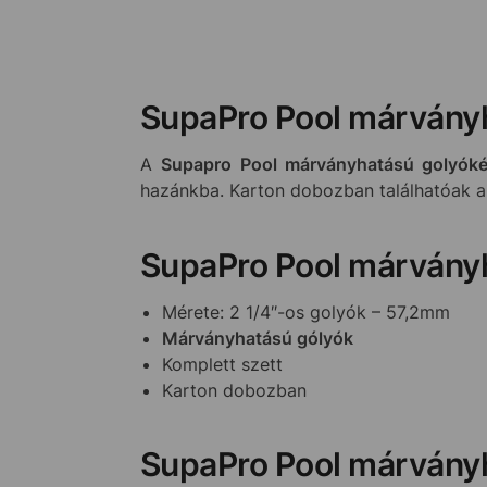
SupaPro Pool márványh
A
Supapro Pool márványhatású golyóké
hazánkba. Karton dobozban találhatóak a g
SupaPro Pool márványh
Mérete: 2 1/4″-os golyók – 57,2mm
Márványhatású gólyók
Komplett szett
Karton dobozban
SupaPro Pool márványh