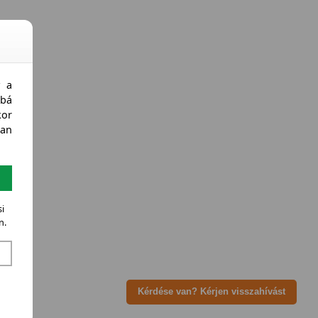
y a
bá
kor
an
i
n.
Kérdése van? Kérjen visszahívást