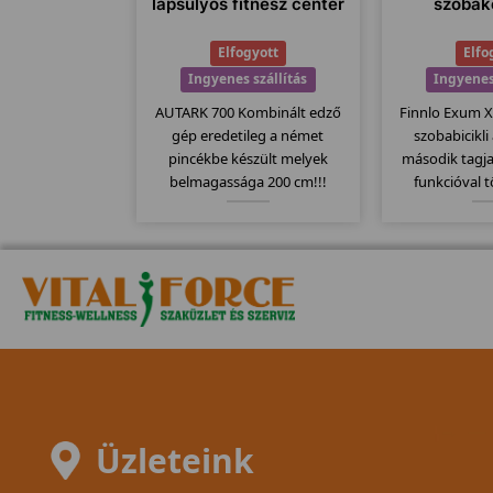
lapsúlyos fitnesz center
szobak
Elfogyott
Elfo
Ingyenes szállítás
Ingyenes
AUTARK 700 Kombinált edző
Finnlo Exum 
gép eredetileg a német
szobabicikli
pincékbe készült melyek
második tagj
belmagassága 200 cm!!!
funkcióval 
Azoknak ajánljuk akiknek a
alapmodell
belmagassága kicsi!
megtartották a
ezáltal szi
teherbírással 
Üzleteink