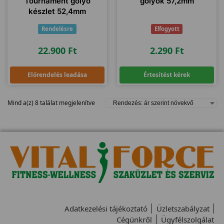
Tournament golyó
golyók 57,2mm
készlet 52,4mm
Rendelésre
Elfogyott
22.900
Ft
2.290
Ft
Előrendelés leadása
Értesítést kérek
Mind a(z) 8 találat megjelenítve
Adatkezelési tájékoztató
Üzletszabályzat
Cégünkről
Ügyfélszolgálat