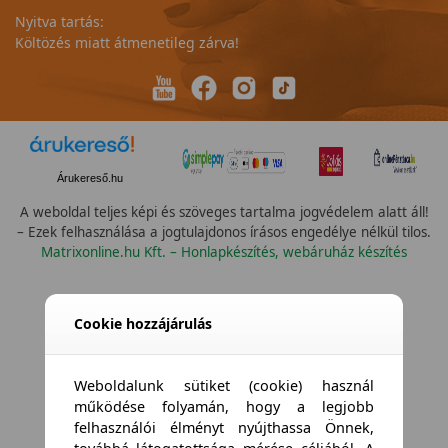
Nyitva tartás:
Költözés miatt átmenetileg zárva!
Árukereső.hu
A weboldal teljes képi és szöveges tartalma jogvédelem alatt áll!
– Ezek felhasználása a jogtulajdonos írásos engedélye nélkül tilos.
Matrixonline.hu Kft. – Honlapkészítés, webáruház készítés
Összes vízállóság
Cookie hozzájárulás
Weboldalunk sütiket (cookie) használ
működése folyamán, hogy a legjobb
felhasználói élményt nyújthassa Önnek,