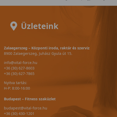
Üzleteink
Zalaegerszeg – Központi iroda, raktár és szerviz
8900 Zalaegerszeg, Juhász Gyula út 15.
info@vital-force.hu
+36 (30) 627-8603
+36 (30) 627-7865
Nyitva tartás:
H-P: 8:00-16:00
Budapest – Fitness szaküzlet
budapest@vital-force.hu
+36 (30) 430-1201