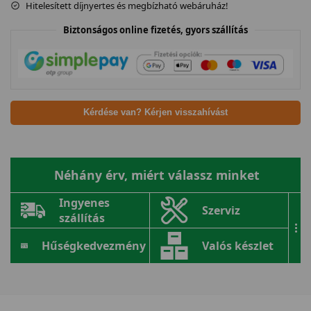
Hitelesített díjnyertes és megbízható webáruház!
Biztonságos online fizetés, gyors szállítás
Kérdése van? Kérjen visszahívást
Néhány érv, miért válassz minket
Ingyenes
Szerviz
szállítás
...
Hűségkedvezmény
Valós készlet