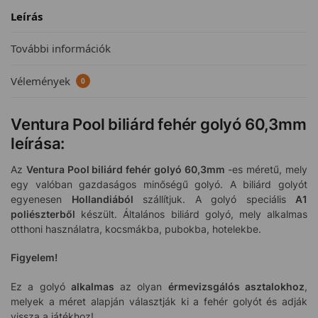
Leírás
További információk
Vélemények
0
Ventura Pool biliárd fehér golyó 60,3mm
leírása:
Az
Ventura Pool biliárd fehér golyó 60,3mm
-es méretű, mely
egy valóban gazdaságos minőségű golyó. A biliárd golyót
egyenesen
Hollandiából
szállítjuk. A golyó speciális
A1
poliészterből
készült. Általános biliárd golyó, mely alkalmas
otthoni használatra, kocsmákba, pubokba, hotelekbe.
Figyelem!
Ez a golyó
alkalmas
az olyan
érmevizsgálós asztalokhoz
,
melyek a méret alapján választják ki a fehér golyót és adják
vissza a játékhoz!