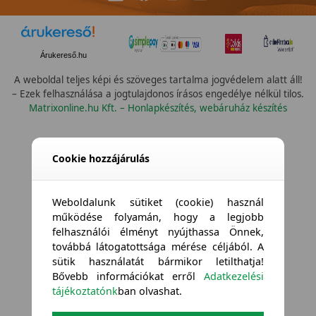
Árukereső.hu
A weboldal teljes képi és szöveges tartalma jogvédelem alatt áll!
– Ezek felhasználása a jogtulajdonos írásos engedélye nélkül tilos.
Matrixonline.hu Kft. – Honlapkészítés, webáruház készítés
Cookie hozzájárulás
Weboldalunk sütiket (cookie) használ
működése folyamán, hogy a legjobb
felhasználói élményt nyújthassa Önnek,
továbbá látogatottsága mérése céljából. A
sütik használatát bármikor letilthatja!
Bővebb információkat erről
Adatkezelési
tájékoztatónk
ban olvashat.