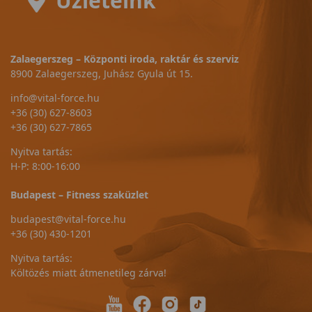
Üzleteink
Zalaegerszeg – Központi iroda, raktár és szerviz
8900 Zalaegerszeg, Juhász Gyula út 15.
info@vital-force.hu
+36 (30) 627-8603
+36 (30) 627-7865
Nyitva tartás:
H-P: 8:00-16:00
Budapest – Fitness szaküzlet
budapest@vital-force.hu
+36 (30) 430-1201
Nyitva tartás:
Költözés miatt átmenetileg zárva!