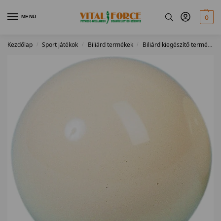
MENÜ
0
Kezdőlap
Sport játékok
Biliárd termékek
Biliárd kiegészítő termékek
/
/
/