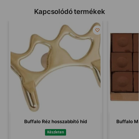
Kapcsolódó termékek
Buffalo Réz hosszabbító híd
Buffalo Ma
Készleten