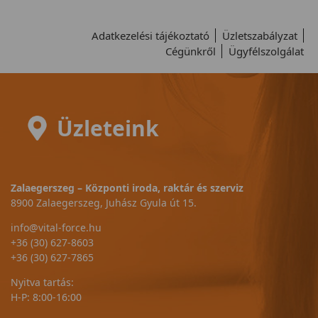
Adatkezelési tájékoztató
Üzletszabályzat
Cégünkről
Ügyfélszolgálat
Üzleteink
Zalaegerszeg – Központi iroda, raktár és szerviz
8900 Zalaegerszeg, Juhász Gyula út 15.
info@vital-force.hu
+36 (30) 627-8603
+36 (30) 627-7865
Nyitva tartás:
H-P: 8:00-16:00