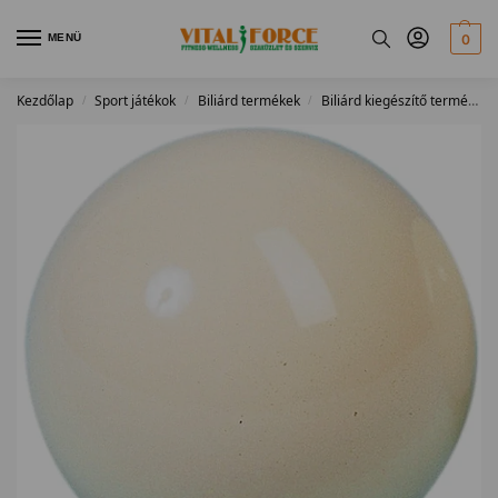
MENÜ
0
Kezdőlap
Sport játékok
Biliárd termékek
Biliárd kiegészítő termékek
/
/
/