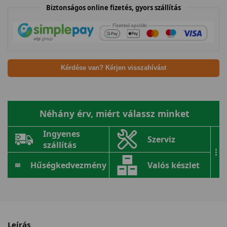
Biztonságos online fizetés, gyors szállítás
Kérdése van? Kérjen visszahívást
Néhány érv, miért válassz minket
Ingyenes
Szerviz
szállítás
...
Hűségkedvezmény
Valós készlet
Leírás