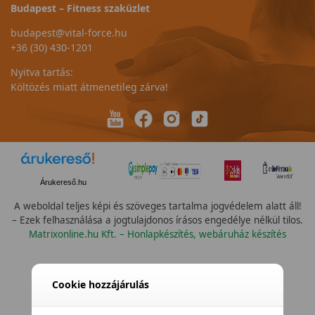
Budapest – Fitness szaküzlet
budapest@vital-force.hu
+36 (30) 430-1201
Nyitva tartás:
Költözés miatt átmenetileg zárva!
Árukereső.hu
A weboldal teljes képi és szöveges tartalma jogvédelem alatt áll!
– Ezek felhasználása a jogtulajdonos írásos engedélye nélkül tilos.
Matrixonline.hu Kft. – Honlapkészítés, webáruház készítés
Cookie hozzájárulás