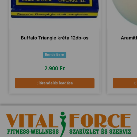
Buffalo Triangle kréta 12db-os
Aramit
Rendelésre
2.900
Ft
Előrendelés leadása
E