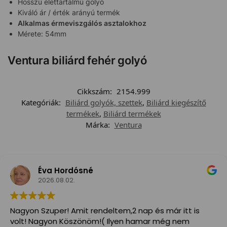
Hosszú élettartalmú golyó
Kiváló ár / érték arányú termék
Alkalmas érmeviszgálós asztalokhoz
Mérete: 54mm
Ventura biliárd fehér golyó
Cikkszám:
2154.999
Kategóriák:
Biliárd golyók, szettek
,
Biliárd kiegészítő
termékek
,
Biliárd termékek
Márka:
Ventura
Éva Hordósné
2026.08.02.
Nagyon Szuper! Amit rendeltem,2 nap és már itt is
volt! Nagyon Köszönöm!( Ilyen hamar még nem