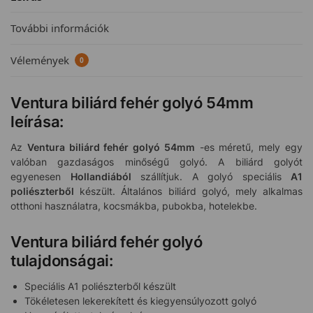
További információk
Vélemények
0
Ventura biliárd fehér golyó 54mm
leírása:
Az
Ventura biliárd fehér golyó 54mm
-es méretű, mely egy
valóban gazdaságos minőségű golyó. A biliárd golyót
egyenesen
Hollandiából
szállítjuk. A golyó speciális
A1
poliészterből
készült. Általános biliárd golyó, mely alkalmas
otthoni használatra, kocsmákba, pubokba, hotelekbe.
Ventura biliárd fehér golyó
tulajdonságai:
Speciális A1 poliészterből készült
Tökéletesen lekerekített és kiegyensúlyozott golyó