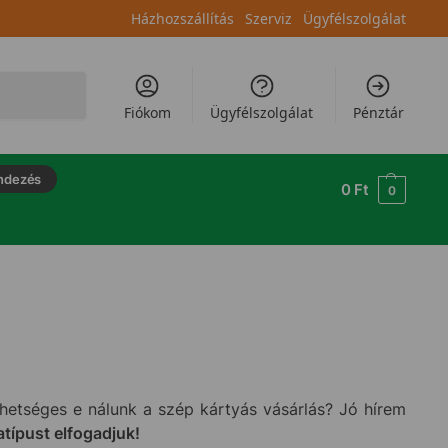
Házhozszállítás
Szerviz
Ügyfélszolgálat
Keresés
Fiókom
Ügyfélszolgálat
Pénztár
ndezés
0
Ft
0
hetséges e nálunk a szép kártyás vásárlás? Jó hírem
atípust elfogadjuk!