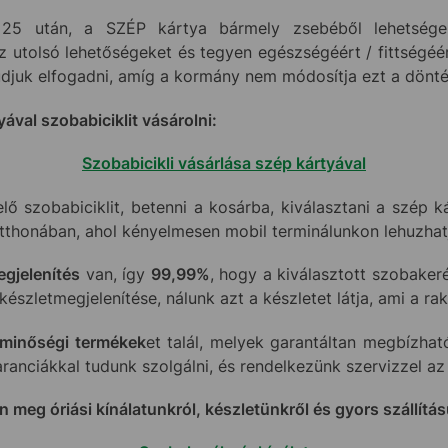
s 25 után, a SZÉP kártya bármely zsebéből lehetsége
az utolsó lehetőségeket és tegyen egészségéért / fittségé
djuk elfogadni, amíg a kormány nem módosítja ezt a dönté
ával szobabiciklit vásárolni:
Szobabicikli vásárlása szép kártyával
lő szobabiciklit, betenni a kosárba, kiválasztani a szép k
otthonában, ahol kényelmesen mobil terminálunkon lehuzhatj
egjelenítés
van, így
99,99%
, hogy a kiválasztott szobaker
szletmegjelenítése, nálunk azt a készletet látja, ami a rak
minőségi termékek
et talál, melyek garantáltan megbízha
ranciákkal tudunk szolgálni, és rendelkezünk szervizzel az
meg óriási kínálatunkról, készletünkről és gyors szállítás