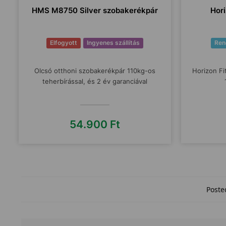
HMS M8750 Silver szobakerékpár
Hori
Elfogyott
Ingyenes szállítás
Ren
Olcsó otthoni szobakerékpár 110kg-os
Horizon Fi
teherbírással, és 2 év garanciával
54.900
Ft
Poste