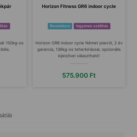
ékpár
Horizon Fitness GR6 indoor cycle
lítás
Rendelésre
Ingyenes szállítás
pár 150kg-os
Horizon GR6 indoor cycle Német piacról, 2 év
bilis.
garancia, 136kg-os teherbírással, opcionális
kijelzővel választható!
575.900
Ft
sárlás