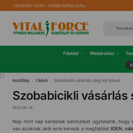
+3630/497-6550
–
info@vitalforce.hu
Főoldal
Webáruház
Tud
E
Kezdőlap
Cikkek
Szobabicikli vásárlás szép kártyával
/
/
Szobabicikli vásárlás
2022.08.16.
Nap mint nap keresnek bennünket ügyfeleink, hogy s
van azoknak akik erre keresik a megfejtést
IGEN, nál