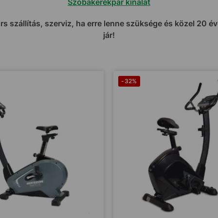
Szobakerékpár kínálat
s szállítás, szerviz, ha erre lenne szüksége és közel 20 év
jár!
-32%