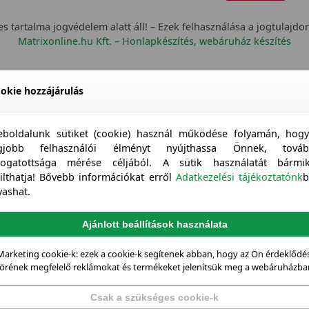
s tartalma jogvédelem alatt áll! – Ezek felhasználása a jogtulajdo
Matrixonline.hu Kft. – Honlapkészítés, webáruház készítés
okie hozzájárulás
boldalunk sütiket (cookie) használ működése folyamán, hog
egjobb felhasználói élményt nyújthassa Önnek, továb
togatottsága mérése céljából. A sütik használatát bármi
tilthatja! Bővebb információkat erről
Adatkezelési tájékoztatónk
b
vashat.
Ajánlott beállítások használata
Marketing cookie-k: ezek a cookie-k segítenek abban, hogy az Ön érdeklődés
örének megfelelő reklámokat és termékeket jelenítsük meg a webáruházba
Csak a szükséges cookie-k