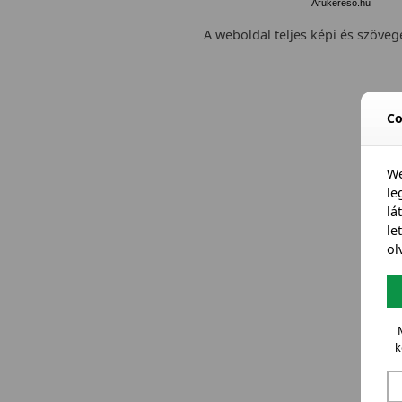
Árukereső.hu
A weboldal teljes képi és szövege
Co
We
l
lá
le
ol
k