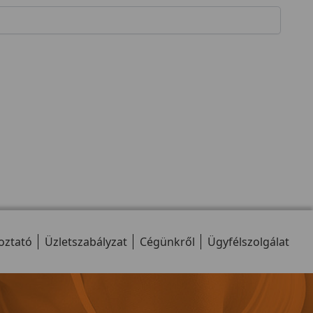
oztató
Üzletszabályzat
Cégünkről
Ügyfélszolgálat