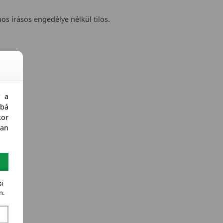
nos írásos engedélye nélkül tilos.
y a
bá
kor
an
i
n.