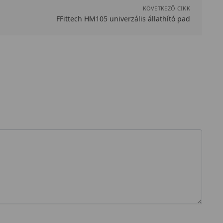
KÖVETKEZŐ CIKK
FFittech HM105 univerzális állathító pad