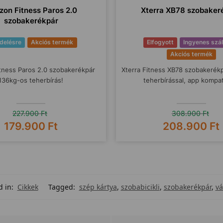
zon Fitness Paros 2.0
Xterra XB78 szobaker
szobakerékpár
delésre
Akciós termék
Elfogyott
Ingyenes szál
Akciós termék
tness Paros 2.0 szobakerékpár
Xterra Fitness XB78 szobakerék
136kg-os teherbírás!
teherbírással, app kompati
227.900
Ft
308.900
Ft
179.900
Ft
208.900
Ft
d in:
Cikkek
Tagged:
szép kártya
,
szobabicikli
,
szobakerékpár
,
vá