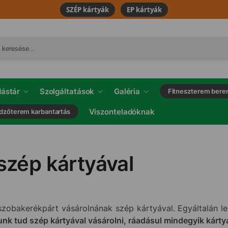
SZÉP kártyák
EP kártyák
ástár
Szolgáltatások
Galéria
Fitneszterem bere
Viszonteladóknak
dzőterem karbantartás
 szép kártyával
zobakerékpárt vásárolnának szép kártyával. Egyáltalán le
unk tud szép kártyával vásárolni, ráadásul mindegyik kárty