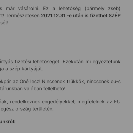
s már vásárolni. Ez a lehetőség (bármely zseb)
ért! Természetesen
2021.12.31.-e után is fizethet SZÉP
sét!
ártyás fizetési lehetőséget! Ezekután mi egyeztetünk
a a szép kártyáját.
ékpár az Öné lesz! Nincsenek trükkök, nincsenek eu-s
tárunkban valóban fellelhető!
tóak, rendelkeznek engedélyekkel, megfelelnek az EU
 egész ország területén.
unkról: