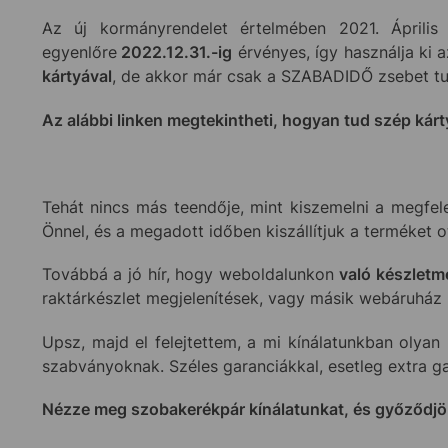
Az új kormányrendelet értelmében 2021. Áprili
egyenlőre
2022.12.31.-ig
érvényes, így használja ki 
kártyával
, de akkor már csak a SZABADIDŐ zsebet tu
Az alábbi linken megtekintheti, hogyan tud szép kárty
Tehát nincs más teendője, mint kiszemelni a megfele
Önnel, és a megadott időben kiszállítjuk a terméket 
Továbbá a jó hír, hogy weboldalunkon
való készletm
raktárkészlet megjelenítések, vagy másik webáruház ké
Upsz, majd el felejtettem, a mi kínálatunkban olyan
szabványoknak. Széles garanciákkal, esetleg extra ga
Nézze meg szobakerékpár kínálatunkat, és győződjön 