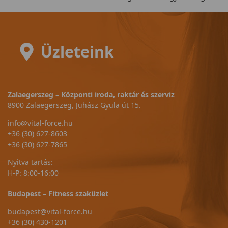
Üzleteink
Zalaegerszeg – Központi iroda, raktár és szerviz
8900 Zalaegerszeg, Juhász Gyula út 15.
info@vital-force.hu
+36 (30) 627-8603
+36 (30) 627-7865
Nyitva tartás:
H-P: 8:00-16:00
Budapest – Fitness szaküzlet
budapest@vital-force.hu
+36 (30) 430-1201