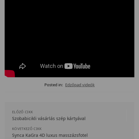
Posted in:
Edzőpad videók
ELŐZŐ CIKK
Szobabicikli vásárlás szép kártyával
KÖVETKEZŐ CIKK
Synca KaGra 4D luxus masszázsfotel