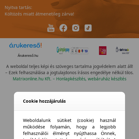
Nyitva tartás:
Költözés miatt átmenetileg zárva!
Árukereső.hu
A weboldal teljes képi és szöveges tartalma jogvédelem alatt áll!
– Ezek felhasználása a jogtulajdonos írásos engedélye nélkül tilos.
Matrixonline.hu Kft. – Honlapkészítés, webáruház készítés
Cookie hozzájárulás
Weboldalunk sütiket (cookie) használ
működése folyamán, hogy a legjobb
felhasználói élményt nyújthassa Önnek,