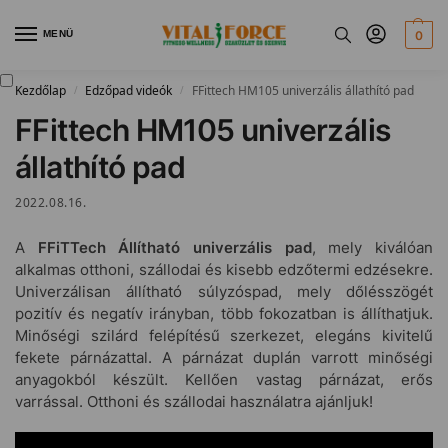
MENÜ
0
Kezdőlap
Edzőpad videók
FFittech HM105 univerzális állathító pad
/
/
FFittech HM105 univerzális
állathító pad
2022.08.16.
A
FFiTTech Állítható univerzális pad
, mely kiválóan
alkalmas otthoni, szállodai és kisebb edzőtermi edzésekre.
Univerzálisan állítható súlyzóspad, mely dőlésszögét
pozitív és negatív irányban, több fokozatban is állíthatjuk.
Minőségi szilárd felépítésű szerkezet, elegáns kivitelű
fekete párnázattal. A párnázat duplán varrott minőségi
anyagokból készült. Kellően vastag párnázat, erős
varrással. Otthoni és szállodai használatra ajánljuk!