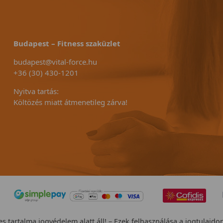
Budapest – Fitness szaküzlet
budapest@vital-force.hu
+36 (30) 430-1201
Nyitva tartás:
Költözés miatt átmenetileg zárva!
s tartalma jogvédelem alatt áll! – Ezek felhasználása a jogtulajdo