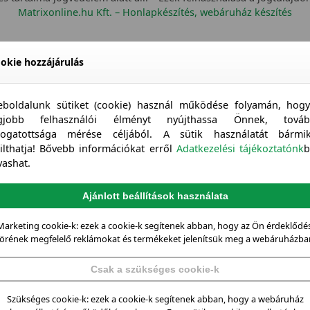
Matrixonline.hu Kft. – Honlapkészítés, webáruház készítés
okie hozzájárulás
boldalunk sütiket (cookie) használ működése folyamán, hog
egjobb felhasználói élményt nyújthassa Önnek, továb
togatottsága mérése céljából. A sütik használatát bármi
tilthatja! Bővebb információkat erről
Adatkezelési tájékoztatónk
b
vashat.
Ajánlott beállítások használata
Marketing cookie-k: ezek a cookie-k segítenek abban, hogy az Ön érdeklődés
örének megfelelő reklámokat és termékeket jelenítsük meg a webáruházba
Csak a szükséges cookie-k
Szükséges cookie-k: ezek a cookie-k segítenek abban, hogy a webáruház