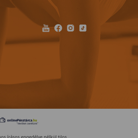
nos írásos engedélye nélkül tilos.