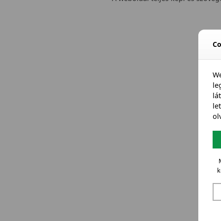
Co
We
l
lá
le
ol
k