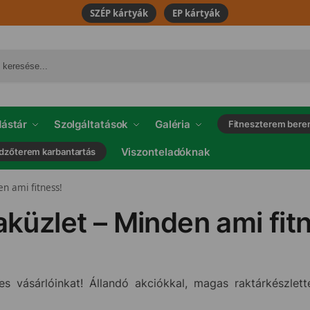
SZÉP kártyák
EP kártyák
ástár
Szolgáltatások
Galéria
Fitneszterem bere
Viszonteladóknak
dzőterem karbantartás
en ami fitness!
aküzlet – Minden ami fit
 vásárlóinkat! Állandó akciókkal, magas raktárkészlettel