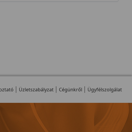
oztató
Üzletszabályzat
Cégünkről
Ügyfélszolgálat