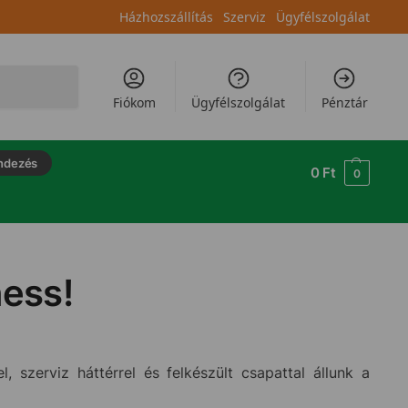
Házhozszállítás
Szerviz
Ügyfélszolgálat
Keresés
Fiókom
Ügyfélszolgálat
Pénztár
ndezés
0
Ft
0
ness!
, szerviz háttérrel és felkészült csapattal állunk a