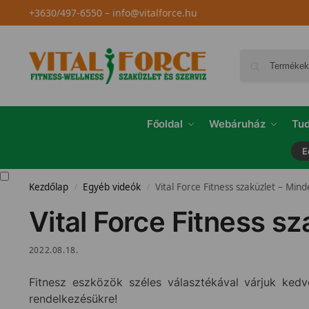
+3630/497-6550
–
info@vitalforce.hu
Főoldal
Webáruház
Tud
E
Kezdőlap
Egyéb videók
Vital Force Fitness szaküzlet – Mind
/
/
Vital Force Fitness sz
2022.08.18.
Fitnesz eszközök széles választékával várjuk kedves
rendelkezésükre!