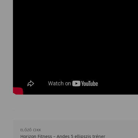
ELŐZŐ CIKK
Horizon Fitness – Andes 5 ellipszis tréner