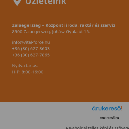
Üzleteink
Zalaegerszeg – Központi iroda, raktár és szerviz
8900 Zalaegerszeg, Juhász Gyula út 15.
info@vital-force.hu
+36 (30) 627-8603
+36 (30) 627-7865
Nyitva tartás:
H-P: 8:00-16:00
Árukereső.hu
A weboldal teljes képi és szövege