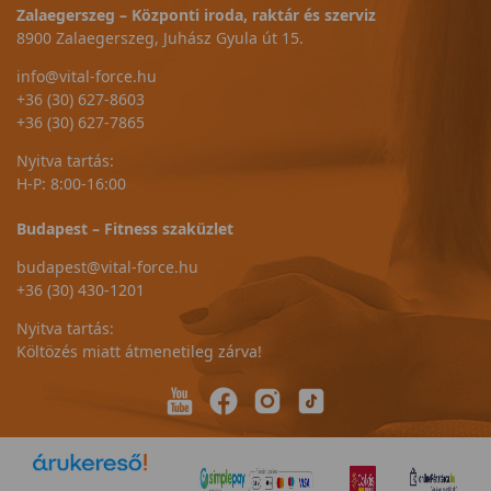
Zalaegerszeg – Központi iroda, raktár és szerviz
8900 Zalaegerszeg, Juhász Gyula út 15.
info@vital-force.hu
+36 (30) 627-8603
+36 (30) 627-7865
Nyitva tartás:
H-P: 8:00-16:00
Budapest – Fitness szaküzlet
budapest@vital-force.hu
+36 (30) 430-1201
Nyitva tartás:
Költözés miatt átmenetileg zárva!