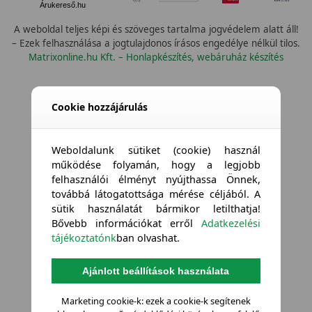
Árukereső.hu
A weboldal teljes képi és szöveges tartalma jogvédelem alatt áll!
– Ezek felhasználása a jogtulajdonos írásos engedélye nélkül tilos.
Matrixonline.hu Kft. – Honlapkészítés, webáruház készítés
Cookie hozzájárulás
Weboldalunk sütiket (cookie) használ
működése folyamán, hogy a legjobb
felhasználói élményt nyújthassa Önnek,
továbbá látogatottsága mérése céljából. A
sütik használatát bármikor letilthatja!
Bővebb információkat erről
Adatkezelési
tájékoztatónk
ban olvashat.
Ajánlott beállítások használata
Marketing cookie-k: ezek a cookie-k segítenek