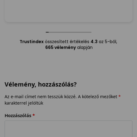
kaptam megsemmit sem!) Szivből ajánlom
mindenkinek,a Futár is irtó kedves és Segitőkész
volt!
Trustindex
összesített értékelés
4.3
az 5-ből,
665 vélemény
alapján
Vélemény, hozzászólás?
Az e-mail címet nem tesszük közzé.
A kötelező mezőket
*
karakterrel jelöltük
Hozzászólás
*