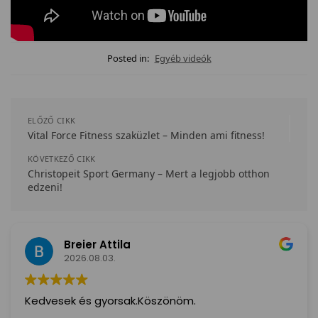
Posted in:
Egyéb videók
ELŐZŐ CIKK
Vital Force Fitness szaküzlet – Minden ami fitness!
KÖVETKEZŐ CIKK
Christopeit Sport Germany – Mert a legjobb otthon
edzeni!
Éva Hordósné
2026.08.02.
Nagyon Szuper! Amit rendeltem,2 nap és már itt is
volt! Nagyon Köszönöm!( Ilyen hamar még nem