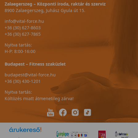
Zalaegerszeg – Központi iroda, raktár és szerviz
8900 Zalaegerszeg, Juhász Gyula út 15.
info@vital-force.hu
+36 (30) 627-8603
+36 (30) 627-7865
Nyitva tartás:
H-P: 8:00-16:00
Budapest – Fitness szaküzlet
budapest@vital-force.hu
+36 (30) 430-1201
Nyitva tartás:
Költözés miatt átmenetileg zárva!