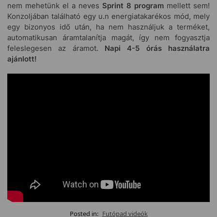
nem mehetünk el a neves
Sprint 8 program
mellett sem!
Konzoljában található egy u.n energiatakarékos mód, mely
egy bizonyos idő után, ha nem használjuk a terméket,
automatikusan áramtalanítja magát, így nem fogyasztja
feleslegesen az áramot.
Napi 4-5 órás használatra
ajánlott!
Posted in:
Futópad videók