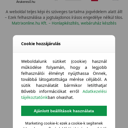
Árukereső.hu
A weboldal teljes képi és szöveges tartalma jogvédelem alatt áll!
– Ezek felhasználása a jogtulajdonos írásos engedélye nélkül tilos.
Matrixonline.hu Kft. – Honlapkészítés, webáruház készítés
Cookie hozzájárulás
Weboldalunk sütiket (cookie) használ
működése folyamán, hogy a legjobb
felhasználói élményt nyújthassa Önnek,
továbbá látogatottsága mérése céljából. A
sütik használatát bármikor letilthatja!
Bővebb információkat erről
Adatkezelési
tájékoztatónk
ban olvashat.
Ajánlott beállítások használata
Marketing cookie-k: ezek a cookie-k segítenek