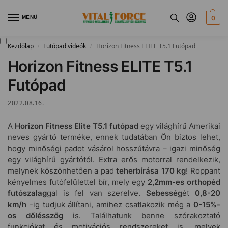
MENÜ
0
Kezdőlap
Futópad videók
Horizon Fitness ELITE T5.1 Futópad
/
/
Horizon Fitness ELITE T5.1
Futópad
2022.08.16.
A
Horizon Fitness Elite T5.1 futópad
egy világhírű Amerikai
neves gyártó terméke, ennek tudatában Ön biztos lehet,
hogy minőségi padot vásárol hosszútávra – igazi minőség
egy világhírű gyártótól. Extra erős motorral rendelkezik,
melynek köszönhetően a pad
teherbírása 170 kg
! Roppant
kényelmes futófelülettel bír, mely egy
2,2mm-es orthopéd
futószalag
gal is fel van szerelve.
Sebesség
ét
0,8-20
km/h
-ig tudjuk állítani, amihez csatlakozik még a
0-15%-
os dőlésszög
is. Találhatunk benne szórakoztató
funkciókat és motivációs rendszereket is, melyek