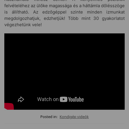
felvételéhez az ülőke magassága és a háttámla dőlésszöge
is állítható. Az edzőgéppel szinte minden izmunkat
megdolgozhatjuk, edzhetjük! Több mint 30 gyakorlatot
végezhetünk vele!
Posted in:
Kondigép videók