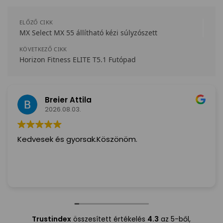
ELŐZŐ CIKK
MX Select MX 55 állítható kézi súlyzószett
KÖVETKEZŐ CIKK
Horizon Fitness ELITE T5.1 Futópad
Éva Hordósné
2026.08.02.
Nagyon Szuper! Amit rendeltem,2 nap és már itt
volt! Nagyon Köszönöm!( Ilyen hamar még nem
kaptam megsemmit sem!) Szivből ajánlom
mindenkinek,a Futár is irtó kedves és Segitőkész
volt!
Trustindex
összesített értékelés
4.3
az 5-ből,