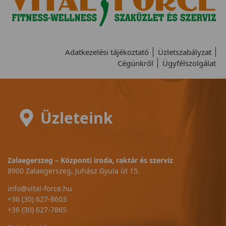
Adatkezelési tájékoztató
Üzletszabályzat
Cégünkről
Ügyfélszolgálat
Üzleteink
Zalaegerszeg – Központi iroda, raktár és szerviz
8900 Zalaegerszeg, Juhász Gyula út 15.
info@vital-force.hu
+36 (30) 627-8603
+36 (30) 627-7865