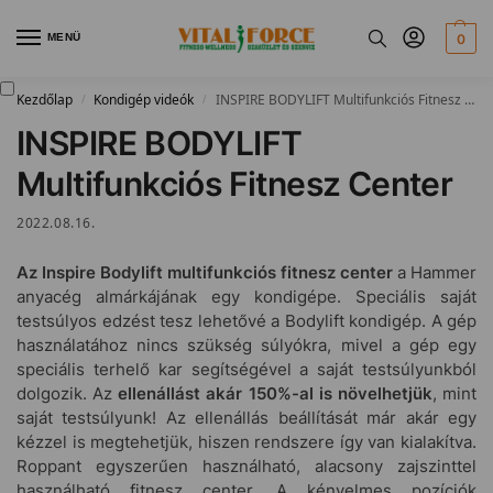
MENÜ
0
Kezdőlap
Kondigép videók
INSPIRE BODYLIFT Multifunkciós Fitnesz Center
/
/
INSPIRE BODYLIFT
Multifunkciós Fitnesz Center
2022.08.16.
Az Inspire Bodylift multifunkciós fitnesz center
a Hammer
anyacég almárkájának egy kondigépe. Speciális saját
testsúlyos edzést tesz lehetővé a Bodylift kondigép. A gép
használatához nincs szükség súlyókra, mivel a gép egy
speciális terhelő kar segítségével a saját testsúlyunkból
dolgozik. Az
ellenállást akár 150%-al is növelhetjük
, mint
saját testsúlyunk! Az ellenállás beállítását már akár egy
kézzel is megtehetjük, hiszen rendszere így van kialakítva.
Roppant egyszerűen használható, alacsony zajszinttel
használható fitnesz center. A kényelmes pozíciók