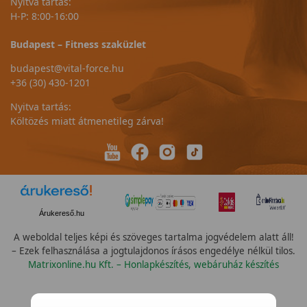
Nyitva tartás:
H-P: 8:00-16:00
Budapest – Fitness szaküzlet
budapest@vital-force.hu
+36 (30) 430-1201
Nyitva tartás:
Költözés miatt átmenetileg zárva!
Árukereső.hu
A weboldal teljes képi és szöveges tartalma jogvédelem alatt áll!
– Ezek felhasználása a jogtulajdonos írásos engedélye nélkül tilos.
Matrixonline.hu Kft. – Honlapkészítés, webáruház készítés