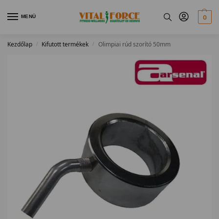
MENÜ
0
Kezdőlap
Kifutott termékek
Olimpiai rúd szorító 50mm
/
/