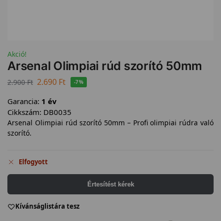
Akció!
Arsenal Olimpiai rúd szorító 50mm
2.690
Ft
2.900
Ft
-7%
Garancia:
1 év
Cikkszám:
DB0035
Arsenal Olimpiai rúd szorító 50mm – Profi olimpiai rúdra való
szorító.
Elfogyott
Értesítést kérek
Kívánságlistára tesz