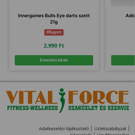
Innergames Bulls Eye darts szett
Adi
21g
Elfogyott
2.990
Ft
Értesítést kérek
Adatkezelési tájékoztató
Üzletszabályzat