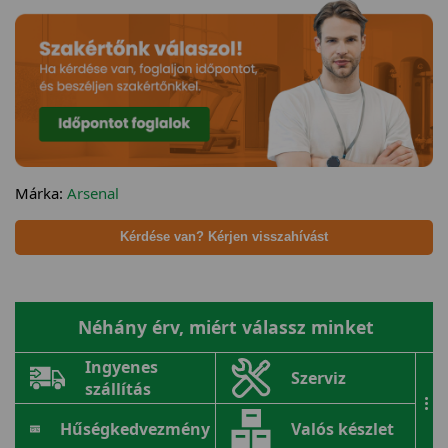
Márka:
Arsenal
Kérdése van? Kérjen visszahívást
Néhány érv, miért válassz minket
Ingyenes
Szerviz
szállítás
...
Hűségkedvezmény
Valós készlet