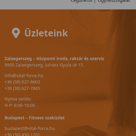
Cégünkről
Ügyfélszolgálat
Üzleteink
Zalaegerszeg – Központi iroda, raktár és szerviz
8900 Zalaegerszeg, Juhász Gyula út 15.
info@vital-force.hu
+36 (30) 627-8603
+36 (30) 627-7865
Nyitva tartás:
H-P: 8:00-16:00
Budapest – Fitness szaküzlet
budapest@vital-force.hu
+36 (30) 430-1201