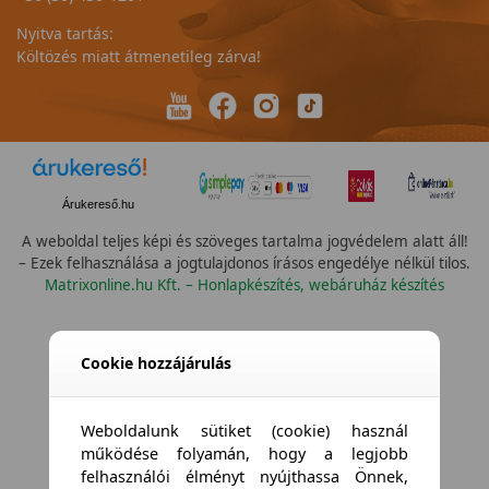
Nyitva tartás:
Költözés miatt átmenetileg zárva!
Árukereső.hu
A weboldal teljes képi és szöveges tartalma jogvédelem alatt áll!
– Ezek felhasználása a jogtulajdonos írásos engedélye nélkül tilos.
Matrixonline.hu Kft. – Honlapkészítés, webáruház készítés
Cookie hozzájárulás
Weboldalunk sütiket (cookie) használ
működése folyamán, hogy a legjobb
felhasználói élményt nyújthassa Önnek,