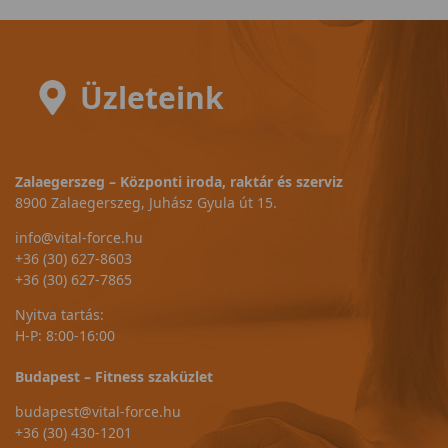
Üzleteink
Zalaegerszeg – Központi iroda, raktár és szerviz
8900 Zalaegerszeg, Juhász Gyula út 15.
info@vital-force.hu
+36 (30) 627-8603
+36 (30) 627-7865
Nyitva tartás:
H-P: 8:00-16:00
Budapest – Fitness szaküzlet
budapest@vital-force.hu
+36 (30) 430-1201