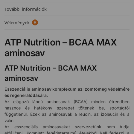
További információk
Vélemények
0
ATP Nutrition – BCAA MAX
aminosav
ATP Nutrition – BCAA MAX
aminosav
Esszenciális aminosav komplexum az izomtömeg védelmére
és regenerálódására.
Az elágazó láncú aminosavak (BCAA) minden étrendben
hasznos és hatékony szerepet töltenek be, sportágtól
függetlenül. Ezek az aminosavak a leucin, az izoleucin és a
valin.
Az esszenciális aminosavakat szervezetünk nem tudja
előállítani. Komplett fehérjetartalmú ételekből kell fedezni a