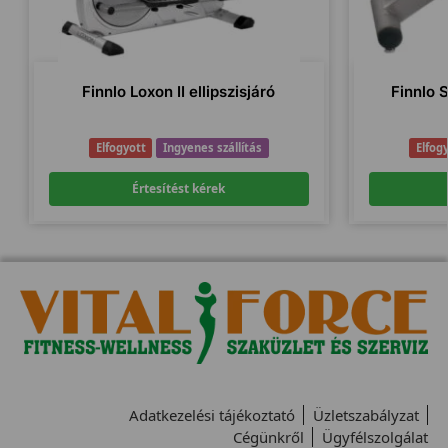
Finnlo Loxon II ellipszisjáró
Finnlo 
Elfogyott
Ingyenes szállítás
Elfog
Értesítést kérek
Adatkezelési tájékoztató
Üzletszabályzat
Cégünkről
Ügyfélszolgálat