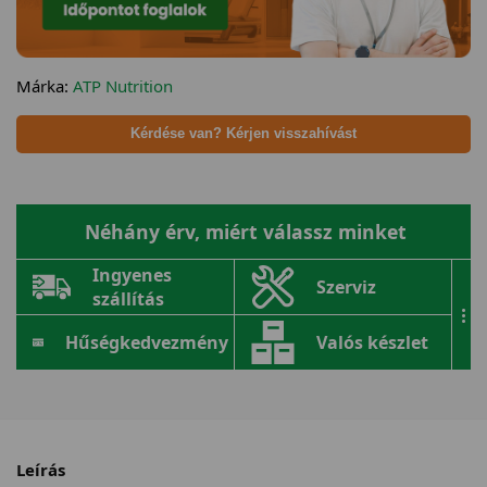
Márka:
ATP Nutrition
Kérdése van? Kérjen visszahívást
Néhány érv, miért válassz minket
Ingyenes
Szerviz
szállítás
...
Hűségkedvezmény
Valós készlet
Leírás