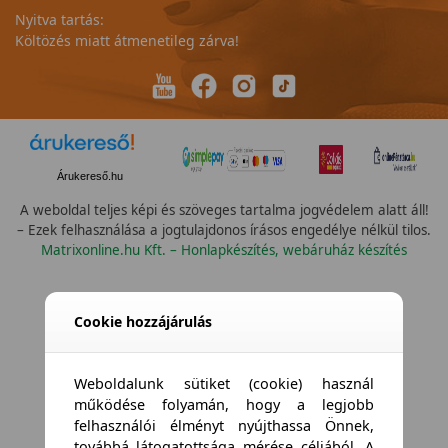
Nyitva tartás:
Költözés miatt átmenetileg zárva!
Árukereső.hu
A weboldal teljes képi és szöveges tartalma jogvédelem alatt áll!
– Ezek felhasználása a jogtulajdonos írásos engedélye nélkül tilos.
Matrixonline.hu Kft. – Honlapkészítés, webáruház készítés
Cookie hozzájárulás
Weboldalunk sütiket (cookie) használ
működése folyamán, hogy a legjobb
felhasználói élményt nyújthassa Önnek,
továbbá látogatottsága mérése céljából. A