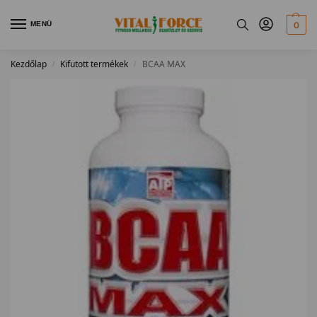
MENÜ
0
Kezdőlap
Kifutott termékek
BCAA MAX
/
/