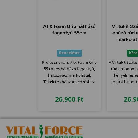
ATX Foam Grip háthúzó
VirtuFit Sz
fogantyú 55cm
lehúzó rúd
markolat
Rendelésre
Kész
Professzionális ATX Foam Grip
A VirtuFit Szél
55 cm-es háthúzó fogantyú,
rúd ergonomik
habszivacs markolattal.
kényelmes é
Tökéletes hátizom edzéshez.
fogást biztosít
Rendelj most prémium
karizom edz
minőséget!
hos
26.900
Ft
26.