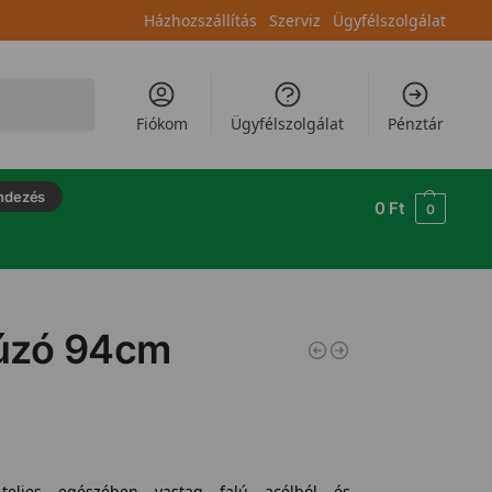
Házhozszállítás
Szerviz
Ügyfélszolgálat
Keresés
Fiókom
Ügyfélszolgálat
Pénztár
ndezés
0
Ft
0
úzó 94cm
eljes egészében vastag falú acélból és