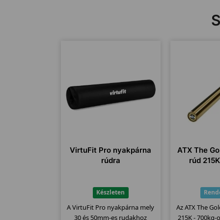
S
VirtuFit Pro nyakpárna
ATX The Gol
rúdra
rúd 215
Készleten
Rend
A VirtuFit Pro nyakpárna mely
Az ATX The Gol
30 és 50mm-es rudakhoz
215K - 700kg-o