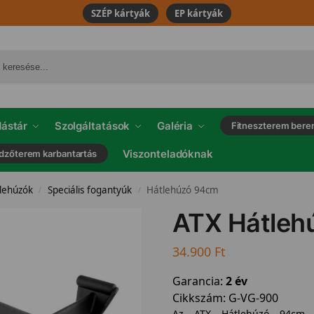
SZÉP kártyák
EP kártyák
ástár
Szolgáltatások
Galéria
Fitneszterem bere
Viszonteladóknak
dzőterem karbantartás
 lehúzók
Speciális fogantyúk
Hátlehúzó 94cm
/
/
ATX Hátleh
34.900
Ft
Garancia:
2 év
Cikkszám:
G-VG-900
Az ATX Hátlehúzó 94cm t