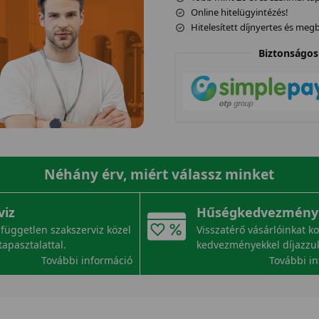
Online hitelügyintézés!
Hitelesített díjnyertes és me
Biztonságos 
Néhány érv, miért válassz minket
viz
Hűségkedvezmény
független szakszerviz közel
Visszatérő vásárlóinkat k
tapasztalattal.
kedvezményekkel díjazzu
További információ
További i