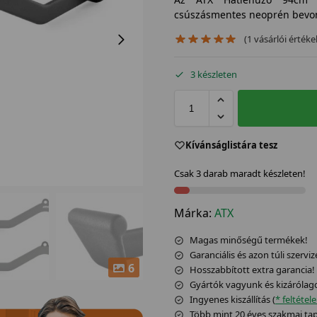
csúszásmentes neoprén bevona
(
1
vásárlói értéke
3 készleten
Kívánságlistára tesz
Csak 3 darab maradt készleten!
Márka:
ATX
Magas minőségű termékek!
Garanciális és azon túli szerviz
6
Hosszabbított extra garancia!
Gyártók vagyunk és kizárólag
Ingyenes kiszállítás (
* feltétel
Több mint 20 éves szakmai tapa