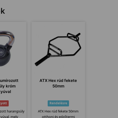
ek
umírozott
ATX Hex rúd fekete
úly króm
50mm
tyúval
gyott
Rendelésre
zott harangsúly
ATX Hex rúd fekete 50mm
yúval, mely
otthoni és edzőtermi