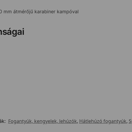
10 mm átmérőjű karabiner kampóval
nságai
ák:
Fogantyúk, kengyelek, lehúzók
,
Hátlehúzó fogantyúk
,
S