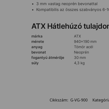
3 mm vastag neoprén bevonattal
Kompatibilis az összes szabványos 6-
ATX Hátlehúzó tulajdo
márka
ATX
mérete
940×190 mm
anyag
Tömör acél
bevonat
Neoprén
fogantyú átmérője
30 mm
súly
4,3 kg
Cikkszám:
G-VG-900
Kategóri