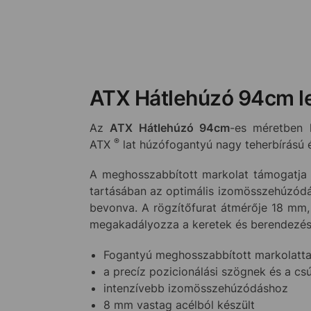
ATX Hátlehúzó 94cm le
Az
ATX Hátlehúzó 94cm
-es méretben 
®
ATX
lat húzófogantyú nagy teherbírású é
A meghosszabbított markolat támogatja a
tartásában az optimális izomösszehúzódá
bevonva. A rögzítőfurat átmérője 18 mm,
megakadályozza a keretek és berendezés
Fogantyú meghosszabbított markolatta
a precíz pozicionálási szögnek és a c
intenzívebb izomösszehúzódáshoz
8 mm vastag acélból készült