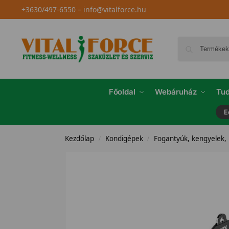
+3630/497-6550
–
info@vitalforce.hu
Főoldal
Webáruház
Tud
E
Kezdőlap
Kondigépek
Fogantyúk, kengyelek,
/
/