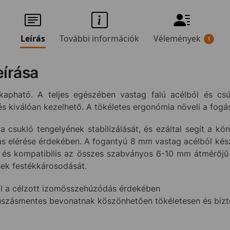
Leírás
További információk
Vélemények
1
írása
kapható. A teljes egészében vastag falú acélból és csú
s kiválóan kezelhető. A tökéletes ergonómia növeli a fogá
 csukló tengelyének stabilizálását, és ezáltal segít a 
s elérése érdekében. A fogantyú 8 mm vastag acélból kés
 és kompatibilis az összes szabványos 6-10 mm átmérőjű
ek festékkárosodását.
l a célzott izomösszehúzódás érdekében
súszásmentes bevonatnak köszönhetően tökéletesen és biz