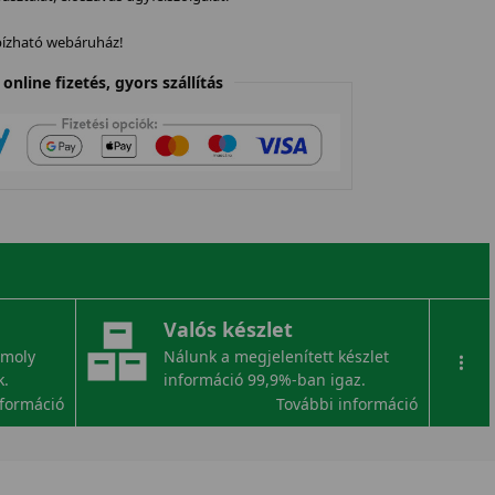
gbízható webáruház!
online fizetés, gyors szállítás
Valós készlet
omoly
Nálunk a megjelenített készlet
...
k.
információ 99,9%-ban igaz.
nformáció
További információ