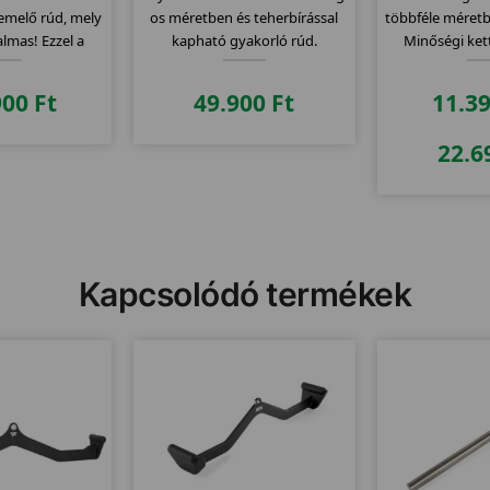
emelő rúd, mely
os méretben és teherbírással
többféle méretb
kalmas! Ezzel a
kapható gyakorló rúd.
Minőségi kett
etsz a többiek
zül!
900
Ft
49.900
Ft
11.3
22.6
Kapcsolódó termékek