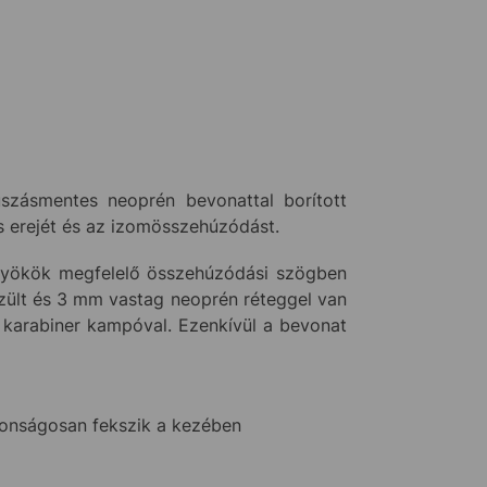
szásmentes neoprén bevonattal borított
s erejét és az izomösszehúzódást.
könyökök megfelelő összehúzódási szögben
zült és 3 mm vastag neoprén réteggel van
 karabiner kampóval. Ezenkívül a bevonat
tonságosan fekszik a kezében