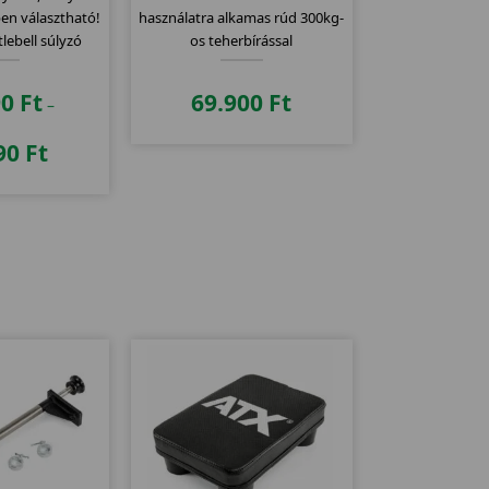
en választható!
használatra alkamas rúd 300kg-
lebell súlyzó
os teherbírással
90
Ft
69.900
Ft
–
90
Ft