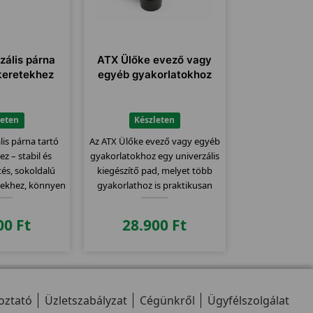
zális párna
ATX Ülőke evező vagy
keretekhez
egyéb gyakorlatokhoz
leten
Készleten
is párna tartó
Az ATX Ülőke evező vagy egyéb
z – stabil és
gyakorlatokhoz egy univerzális
tés, sokoldalú
kiegészítő pad, melyet több
sekhez, könnyen
gyakorlathoz is praktikusan
elhető.
használhatunk!
00
Ft
28.900
Ft
oztató
Üzletszabályzat
Cégünkről
Ügyfélszolgálat