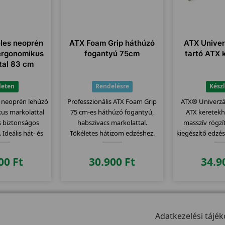
éles neoprén
ATX Foam Grip háthúzó
ATX Univer
 ergonomikus
fogantyú 75cm
tartó ATX 
tal 83 cm
leten
Rendelésre
Kész
es neoprén lehúzó
Professzionális ATX Foam Grip
ATX® Univerzál
us markolattal
75 cm-es háthúzó fogantyú,
ATX keretekhe
s biztonságos
habszivacs markolattal.
masszív rögzí
. Ideális hát- és
Tökéletes hátizom edzéshez.
kiegészítő edzé
éshez, 83 cm
Rendelj most prémium
felszer
szú.
minőséget!
900
Ft
30.900
Ft
34.9
Adatkezelési tájék