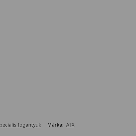
peciális fogantyúk
Márka:
ATX