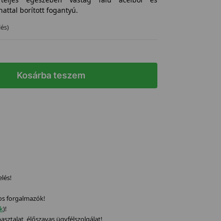
ttal borított fogantyú.
lés)
Kosárba teszem
elés!
os forgalmazók!
ek
)!
sztalat, élőszavas ügyfélszolgálat!