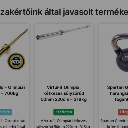
zakértőink által javasolt termék
d – Olimpiai
VirtuFit Olimpiai
Spartan G
K – 700kg
kétkezes súlyzórúd
harangs
50mm 220cm – 318kg
fogan
elésre
Készleten
Elfo
d - Olimpiai rúd
A Virtufit Olimpiai kétkezes
Spartan Gumíro
s teherbírással
súlyzórúd 50mm 220cm - 318kg-
króm fogant