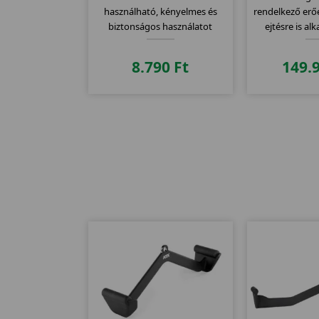
használható, kényelmes és
rendelkező erő
biztonságos használatot
ejtésre is al
eredményez.
rúddal kitünh
kö
8.790
Ft
149.