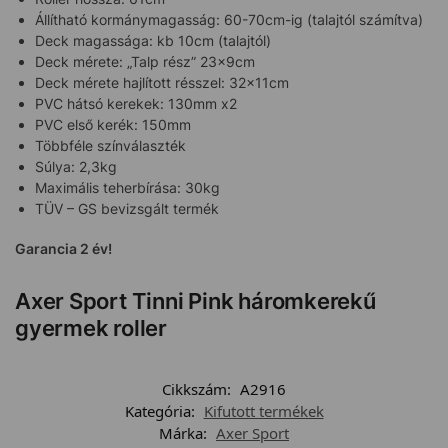
Állítható kormánymagasság: 60-70cm-ig (talajtól számítva)
Deck magassága: kb 10cm (talajtól)
Deck mérete: „Talp rész” 23x9cm
Deck mérete hajlított résszel: 32x11cm
PVC hátsó kerekek: 130mm x2
PVC első kerék: 150mm
Többféle színválaszték
Súlya: 2,3kg
Maximális teherbírása: 30kg
TÜV – GS bevizsgált termék
Garancia 2 év!
Axer Sport Tinni Pink háromkerekű
gyermek roller
Cikkszám:
A2916
Kategória:
Kifutott termékek
Márka:
Axer Sport