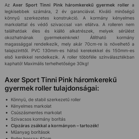
Az
Axer Sport Tinni Pink háromkerekű gyermek roller
a
legkisebbek számára, 2 év garanciával. Kiváló minőségű
könnyű szerkezetes konstrukció. A kormány kényelmes
markolattal és védő szivaccsal van ellátva. A rolleren nem
találhatóak éles és kiálló alkatrészek, melyek sérülést
okozhatnának gyermekeinknek! Állítható kormány
magassággal rendelkezik, mely akár 70cm-re is növelhető a
talajszinttől. PVC 130mm-es hátsó kerekekkel és 150mm-es
első kerékkel rendelkezik. A roller többféle színválasztékban
kapható! Maximális terhelhetősége 30kg!
Axer Sport Tinni Pink háromkerekű
gyermek roller tulajdonságai:
Könnyü, de stabil szerkezetű roller
Kényelmes markolat
Csúszásmentes markolat
Szivacsos kormány borítás
Cipzáras zsákkal a kormányon – tartozék!
Műanyag borítások
Roller hossza: 61cm