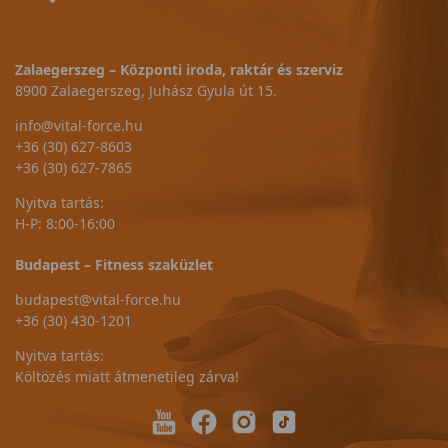
Zalaegerszeg – Központi iroda, raktár és szerviz
8900 Zalaegerszeg, Juhász Gyula út 15.
info@vital-force.hu
+36 (30) 627-8603
+36 (30) 627-7865
Nyitva tartás:
H-P: 8:00-16:00
Budapest – Fitness szaküzlet
budapest@vital-force.hu
+36 (30) 430-1201
Nyitva tartás:
Költözés miatt átmenetileg zárva!