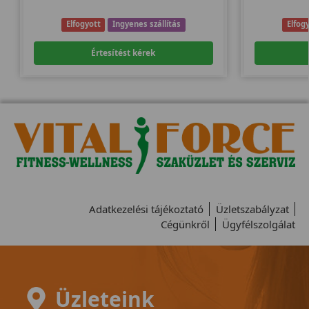
Elfogyott
Ingyenes szállítás
Elfog
Értesítést kérek
Adatkezelési tájékoztató
Üzletszabályzat
Cégünkről
Ügyfélszolgálat
Üzleteink