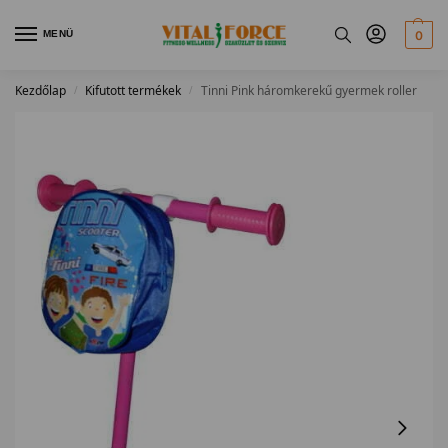
MENÜ
0
Kezdőlap
Kifutott termékek
Tinni Pink háromkerekű gyermek roller
/
/