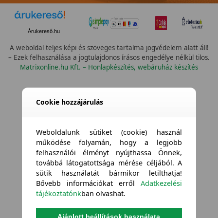
Árukereső.hu
A weboldal teljes képi és szöveges tartalma jogvédelem alatt áll!
– Ezek felhasználása a jogtulajdonos írásos engedélye nélkül tilos.
Matrixonline.hu Kft. – Honlapkészítés, webáruház készítés
Cookie hozzájárulás
Weboldalunk sütiket (cookie) használ
működése folyamán, hogy a legjobb
felhasználói élményt nyújthassa Önnek,
továbbá látogatottsága mérése céljából. A
sütik használatát bármikor letilthatja!
Bővebb információkat erről
Adatkezelési
tájékoztatónk
ban olvashat.
Ajánlott beállítások használata