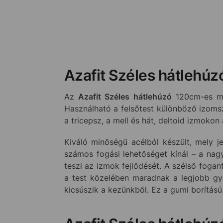
Azafit Széles hátlehú
Az
Azafit Széles hátlehúzó
120cm-es mér
Használható a felsőtest különböző izoms
a tricepsz, a mell és hát, deltoid izmokon 
Kiváló minőségű acélból készült, mely j
számos fogási lehetőséget kínál – a nag
teszi az izmok fejlődését. A szélső fogan
a test közelében maradnak a legjobb gya
kicsúszik a kezünkből. Ez a gumi borítás