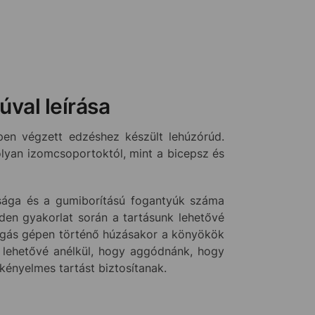
val leírása
en végzett edzéshez készült lehúzórúd.
lyan izomcsoportoktól, mint a bicepsz és
zúsága és a gumiborítású fogantyúk száma
den gyakorlat során a tartásunk lehetővé
 csigás gépen történő húzásakor a könyökök
z lehetővé anélkül, hogy aggódnánk, hogy
kényelmes tartást biztosítanak.