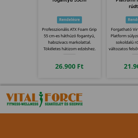
rúd
Rendelésre
Rend
Professzionális ATX Foam Grip
Forgatható Vi
55 cm-es háthúzó fogantyú,
Platform súlyz
habszivacs markolattal.
sokoldalú r
Tökéletes hátizom edzéshez.
változatos fels
Rendelj most prémium
otthonra vag
minőséget!
26.900
Ft
21.