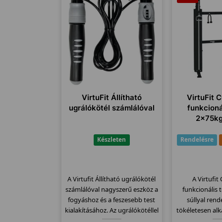
VirtuFit Állítható
VirtuFit
ugrálókötél számlálóval
funkcioná
2x75kg
Készleten
Rendelésre
A Virtufit Állítható ugrálókötél
A Virtufi
számlálóval nagyszerű eszköz a
funkcionális
fogyáshoz és a feszesebb test
súllyal rend
kialakításához. Az ugrálókötéllel
tökéletesen al
sok kalóriát éget el!
izomcsopo