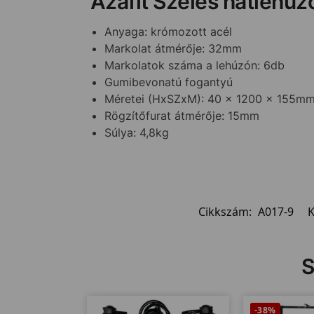
Azafit Széles hátlehúz
Anyaga: krómozott acél
Markolat átmérője: 32mm
Markolatok száma a lehúzón: 6db
Gumibevonatú fogantyú
Méretei (HxSZxM): 40 x 1200 x 155m
Rögzítőfurat átmérője: 15mm
Súlya: 4,8kg
Cikkszám:
A017-9
K
S
-38%