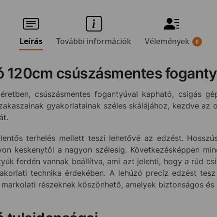
Leírás
További információk
Vélemények
0
zó 120cm csúszásmentes fogantyú
etben, csúszásmentes fogantyúval kapható, csigás gép
zakaszainak gyakorlatainak széles skálájához, kezdve az o
át.
elentős terhelés mellett teszi lehetővé az edzést. Hoss
yon keskenytől a nagyon szélesig. Következésképpen min
tyúk ferdén vannak beállítva, ami azt jelenti, hogy a rúd
korlati technika érdekében. A lehúzó precíz edzést tes
ú markolati részeknek köszönhető, amelyek biztonságos és 