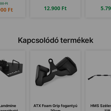
900
Ft
unkban!
porckorong 
12.900
Ft
5.7
900
Ft
Kapcsolódó termékek
 Landmine
ATX Foam Grip fogantyú
HMS Széles
forgatható
20cm
118