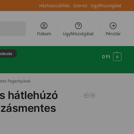
Házhozszállítás
Szerviz
Ügyfélszolgálat
Keresés
Fiókom
Ügyfélszolgálat
Pénztár
ndezés
0
Ft
0
tes fogantyúval
es hátlehúzó
szásmentes
l