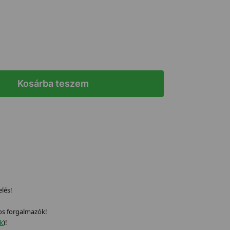
Kosárba teszem
elés!
os forgalmazók!
ek
)!