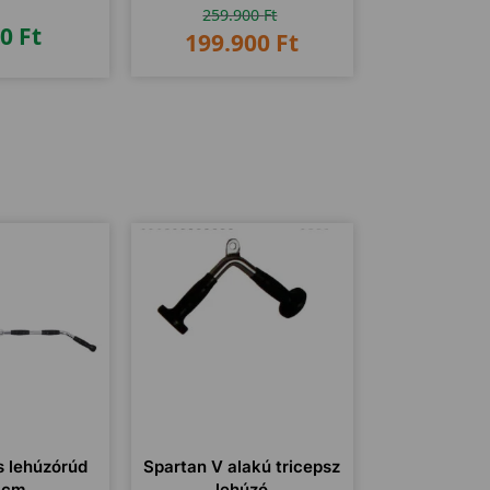
259.900
Ft
terhelését!
90
Ft
199.900
Ft
 lehúzórúd
Spartan V alakú tricepsz
 cm
lehúzó