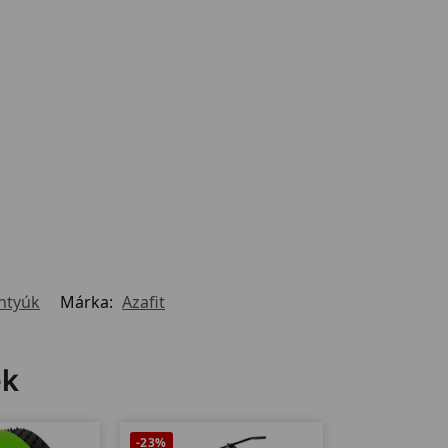
ntyúk
Márka:
Azafit
ek
-23%