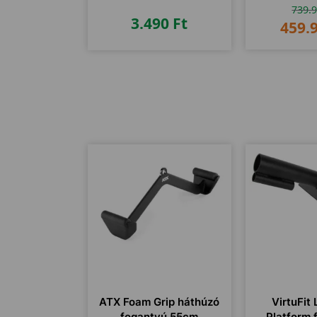
739.
otthon
3.490
Ft
459.
ATX Foam Grip háthúzó
VirtuFit
fogantyú 55cm
Platform 