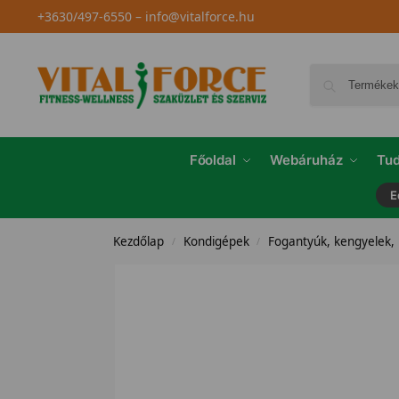
+3630/497-6550
–
info@vitalforce.hu
Főoldal
Webáruház
Tud
E
Kezdőlap
Kondigépek
Fogantyúk, kengyelek,
/
/