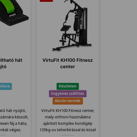
lítható hát
VirtuFit KH100 Fitnesz
jtó
center
lésre
Készleten
Ingyenes szállítás
Akciós termék
ható hát nyújtó,
VirtuFit KH100 Fitnesz center,
zámára készült,
mely otthoni használatra
esen fáj a háta,
ajánlott komplex kondigép
nkát végez.
135kg-os teherbírással és közel
 enyhíti a
70kg lapsúllyal