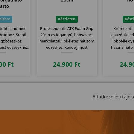
tartó
elésre
Készleten
Kész
rtufit Landmine
Professzionális ATX Foam Grip
Krómozott 
órúdhoz. Stabil,
20cm-es fogantyú, habszivacs
lehuzórúd e
ögzítőeszköz
markolattal. Tökéletes hátizom
Többféle gya
őtest edzésekhez,
edzéshez. Rendelj most
használható 
y edzőterembe.
prémium minőséget!
900
Ft
24.900
Ft
24.9
Adatkezelési tájék