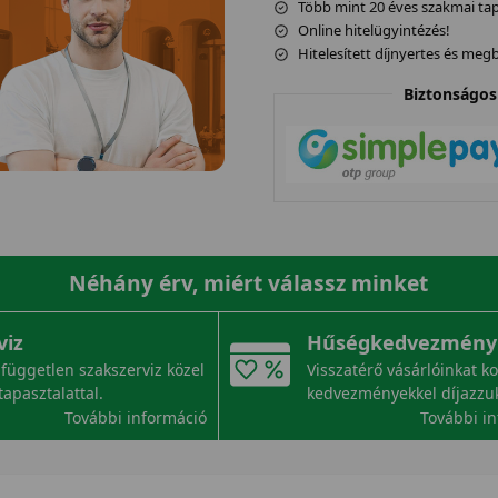
Több mint 20 éves szakmai tapa
Online hitelügyintézés!
Hitelesített díjnyertes és me
Biztonságos 
Néhány érv, miért válassz minket
viz
Hűségkedvezmény
független szakszerviz közel
Visszatérő vásárlóinkat k
tapasztalattal.
kedvezményekkel díjazzu
További információ
További i