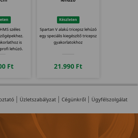
leten
Készleten
HMS széles
Spartan V alakú tricepsz lehúzó
dzőgépekhez.
egy speciális kiegészítő tricepsz
korlathoz is
gyakorlatokhoz
profi lehúzó.
00
Ft
21.990
Ft
oztató
Üzletszabályzat
Cégünkről
Ügyfélszolgálat