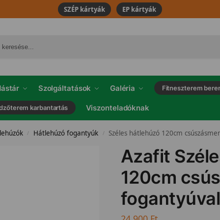
SZÉP kártyák
EP kártyák
ástár
Szolgáltatások
Galéria
Fitneszterem bere
Viszonteladóknak
dzőterem karbantartás
 lehúzók
Hátlehúzó fogantyúk
Széles hátlehúzó 120cm csúszásmen
/
/
Azafit Szél
120cm csú
fogantyúva
24.900
Ft