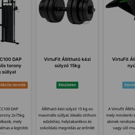
 CC100 DAP
VirtuFit Állítható kézi
VirtuFit Ál
lis torony
súlyzó 15kg
nyú
 súllyal
Akciós termék
Készleten
Rende
t CC100 DAP
Állítható kézi súlyzó 15 kg-os
A Virtufit Állít
 torony 2x75kg
maximális súllyal. Ideális otthoni
mely mindenki s
elkezik, mely
edzéshez, helytakarékos és
akinek rendszer
kalmas a legtöbb
sokoldalú megoldás az erőnlét
vagy ülő mu
rt edzésére
fejlesztésére.
Használata