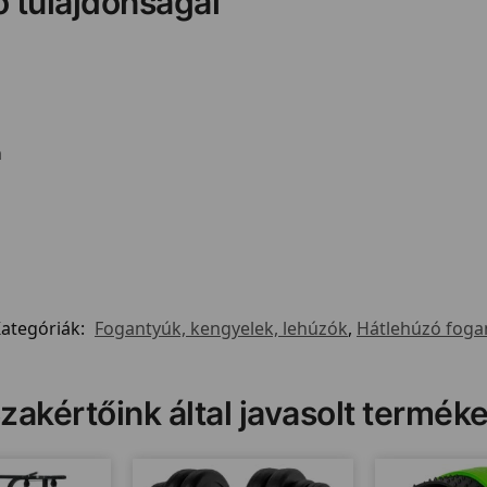
ó tulajdonságai
m
ategóriák:
Fogantyúk, kengyelek, lehúzók
,
Hátlehúzó foga
zakértőink által javasolt termék