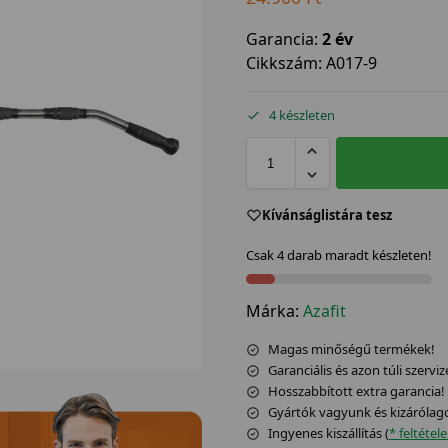
Garancia:
2 év
Cikkszám:
A017-9
4 készleten
Kívánságlistára tesz
Csak 4 darab maradt készleten!
Márka:
Azafit
Magas minőségű termékek!
Garanciális és azon túli szerviz
Hosszabbított extra garancia!
Gyártók vagyunk és kizárólag
Ingyenes kiszállítás (
* feltétel