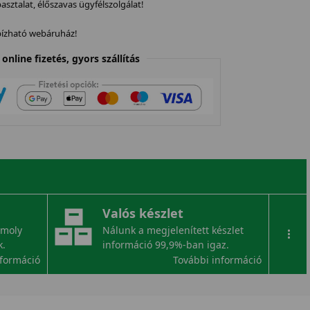
sztalat, élőszavas ügyfélszolgálat!
gbízható webáruház!
online fizetés, gyors szállítás
Valós készlet
omoly
Nálunk a megjelenített készlet
...
k.
információ 99,9%-ban igaz.
nformáció
További információ