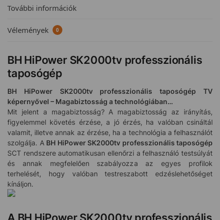
További információk
Vélemények
0
BH HiPower SK2000tv professzionális
taposógép
BH HiPower SK2000tv professzionális taposógép TV
képernyővel – Magabiztosság a technológiában…
Mit jelent a magabiztosság? A magabiztosság az irányítás,
figyelemmel követés érzése, a jó érzés, ha valóban csináltál
valamit, illetve annak az érzése, ha a technológia a felhasználót
szolgálja. A
BH HiPower SK2000tv professzionális taposógép
SCT rendszere automatikusan ellenőrzi a felhasználó testsúlyát
és annak megfelelően szabályozza az egyes profilok
terhelését, hogy valóban testreszabott edzéslehetőséget
kínáljon.
A BH HiPower SK2000tv professzionális