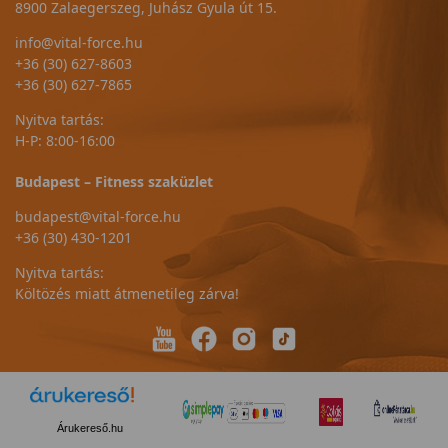
8900 Zalaegerszeg, Juhász Gyula út 15.
info@vital-force.hu
+36 (30) 627-8603
+36 (30) 627-7865
Nyitva tartás:
H-P: 8:00-16:00
Budapest – Fitness szaküzlet
budapest@vital-force.hu
+36 (30) 430-1201
Nyitva tartás:
Költözés miatt átmenetileg zárva!
Árukereső.hu