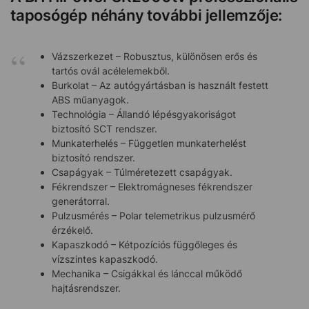
taposógép néhány további jellemzője:
Vázszerkezet – Robusztus, különösen erős és
tartós ovál acélelemekből.
Burkolat – Az autógyártásban is használt festett
ABS műanyagok.
Technológia – Állandó lépésgyakoriságot
biztosító SCT rendszer.
Munkaterhelés – Független munkaterhelést
biztosító rendszer.
Csapágyak – Túlméretezett csapágyak.
Fékrendszer – Elektromágneses fékrendszer
generátorral.
Pulzusmérés – Polar telemetrikus pulzusmérő
érzékelő.
Kapaszkodó – Kétpozíciós függőleges és
vízszintes kapaszkodó.
Mechanika – Csigákkal és lánccal működő
hajtásrendszer.