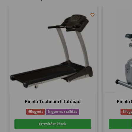
Finnlo Technum II futópad
Finnlo
Elfogyott
Ingyenes szállítás
Elfog
Értesítést kérek