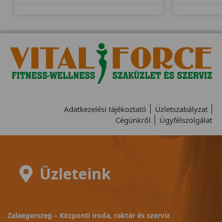
Adatkezelési tájékoztató
Üzletszabályzat
Cégünkről
Ügyfélszolgálat
Üzleteink
Zalaegerszeg – Központi iroda, raktár és szerviz