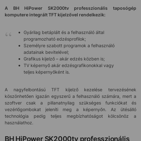
A
BH HiPower SK2000tv professzionális taposógép
komputere integrált TFT kijelzővel rendelkezik:
Gyárilag betáplált és a felhasználó által
programozható edzésprofilok;
Személyre szabott programok a felhasználó
adatainak bevitelével;
Grafikus kijelző – akár edzés közben is;
TV képernyő akár edzésgrafikonokkal vagy
teljes képernyőként is.
A nagyfelbontású TFT kijelző kezelése tervezésének
köszönhetően igazán egyszerű a felhasználó számára, mert a
szoftver csak a pillanatnyilag szükséges funkciókat és
vezérlőgombokat jeleníti meg a képernyőn. Az ütésálló
technológia pedig teljes megbízhatóságot kölcsönöz a
használathoz.
BH HiPower SK2000tv professzionális