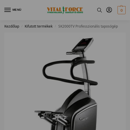
MENÜ
0
Kezdőlap
Kifutott termékek
SK2000TV Professzionális taposógép
/
/