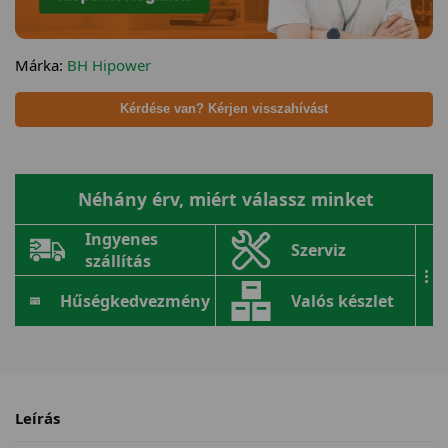
Márka:
BH Hipower
Kérdése van? Kérjen visszahívást
Néhány érv, miért válassz minket
Ingyenes
Szerviz
szállítás
...
Hűségkedvezmény
Valós készlet
Leírás