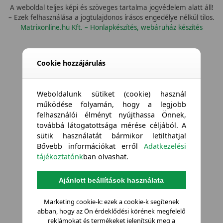
A weboldal teljes képi és szöveges tartalma jogvédelem alatt áll!
– Ezek felhasználása a jogtulajdonos írásos engedélye nélkül tilos.
Matrixonline.hu Kft. – Honlapkészítés, webáruház készítés
Cookie hozzájárulás
Weboldalunk sütiket (cookie) használ
működése folyamán, hogy a legjobb
felhasználói élményt nyújthassa Önnek,
továbbá látogatottsága mérése céljából. A
sütik használatát bármikor letilthatja!
Bővebb információkat erről
Adatkezelési
tájékoztatónk
ban olvashat.
Ajánlott beállítások használata
Marketing cookie-k: ezek a cookie-k segítenek
abban, hogy az Ön érdeklődési körének megfelelő
reklámokat és termékeket jelenítsük meg a