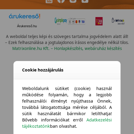
Árukereső.hu
A weboldal teljes képi és szöveges tartalma jogvédelem alatt áll!
– Ezek felhasználása a jogtulajdonos írásos engedélye nélkül tilos.
Matrixonline.hu Kft. – Honlapkészítés, webáruház készítés
Cookie hozzájárulás
Weboldalunk sütiket (cookie) használ
működése folyamán, hogy a legjobb
felhasználói élményt nyújthassa Önnek,
továbbá látogatottsága mérése céljából. A
sütik használatát bármikor letilthatja!
Bővebb információkat erről
Adatkezelési
tájékoztatónk
ban olvashat.