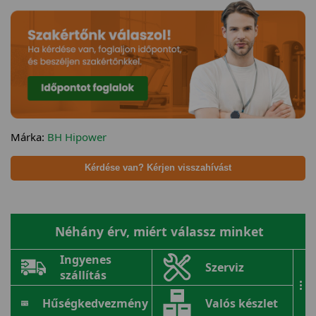
Márka:
BH Hipower
Kérdése van? Kérjen visszahívást
Néhány érv, miért válassz minket
Ingyenes
Szerviz
szállítás
...
Hűségkedvezmény
Valós készlet