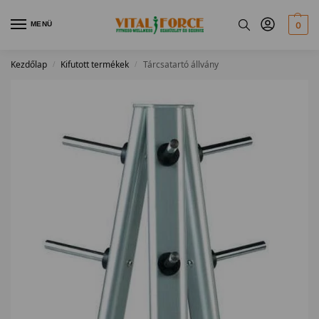
MENÜ
0
Kezdőlap
Kifutott termékek
Tárcsatartó állvány
/
/