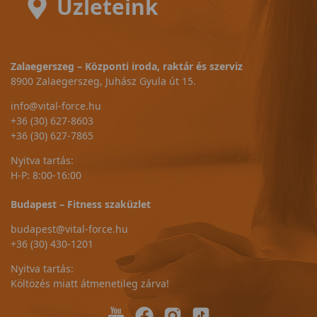
Üzleteink
Zalaegerszeg – Központi iroda, raktár és szerviz
8900 Zalaegerszeg, Juhász Gyula út 15.
info@vital-force.hu
+36 (30) 627-8603
+36 (30) 627-7865
Nyitva tartás:
H-P: 8:00-16:00
Budapest – Fitness szaküzlet
budapest@vital-force.hu
+36 (30) 430-1201
Nyitva tartás:
Költözés miatt átmenetileg zárva!