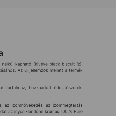
a
élkül kapható (kivéve black biscuit íz),
ásához. Az új jellemzők mellett a termék
ot tartalmaz, hozzáadott édesítőszerek,
és, az izomnövekedés, az izommegtartás
adat az ínycsiklandóan krémes 100 % Pure