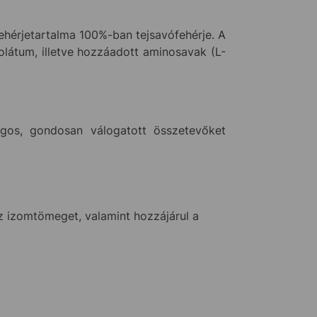
ehérjetartalma 100%-ban tejsavófehérje. A
olátum, illetve hozzáadott aminosavak (L-
os, gondosan válogatott összetevőket
az izomtömeget, valamint hozzájárul a