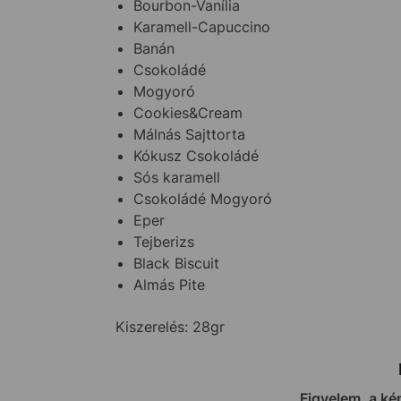
Bourbon-Vanília
Karamell-Capuccino
Banán
Csokoládé
Mogyoró
Cookies&Cream
Málnás Sajttorta
Kókusz Csokoládé
Sós karamell
Csokoládé Mogyoró
Eper
Tejberizs
Black Biscuit
Almás Pite
Kiszerelés: 28gr
Figyelem, a ké