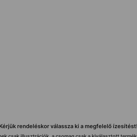
Kérjük rendeléskor válassza ki a megfelelő ízesítést
pek csak illusztrációk, a csomag csak a kiválasztott termék