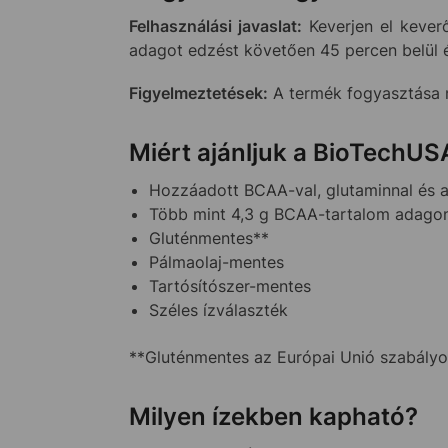
Felhasználási javaslat:
Keverjen el kever
adagot edzést követően 45 percen belül 
Figyelmeztetések:
A termék fogyasztása n
Miért ajánljuk a BioTechU
Hozzáadott BCAA-val, glutaminnal és a
Több mint 4,3 g BCAA-tartalom adago
Gluténmentes**
Pálmaolaj-mentes
Tartósítószer-mentes
Széles ízválaszték
**Gluténmentes az Európai Unió szabály
Milyen ízekben kapható?