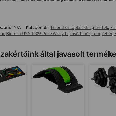
kszám:
N/A
Kategóriák:
Étrend és táplálékkiegészítők
,
Fe
or
,
Biotech USA 100% Pure Whey tejsavó fehérjepor
,
fehérje
zakértőink által javasolt termék