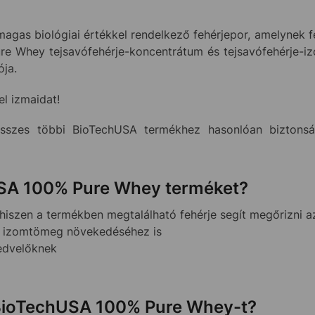
gas biológiai értékkel rendelkező fehérjepor, amelynek f
re Whey tejsavófehérje-koncentrátum és tejsavófehérje-iz
ója.
l izmaidat!
zes többi BioTechUSA termékhez hasonlóan biztonság
USA 100% Pure Whey terméket?
 hiszen a termékben megtalálható fehérje segít megőrizni 
z izomtömeg növekedéséhez is
kedvelőknek
 BioTechUSA 100% Pure Whey-t?