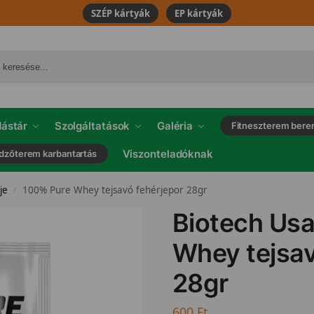
SZÉP kártyák
EP kártyák
ástár
Szolgáltatások
Galéria
Fitneszterem bere
Viszonteladóknak
dzőterem karbantartás
je
100% Pure Whey tejsavó fehérjepor 28gr
/
Biotech Us
Whey tejsav
28gr
600
Ft