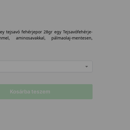
y tejsavó fehérjepor 28gr egy Tejsavófehérje-
el, aminosavakkal, pálmaolaj-mentesen,
Kosárba teszem