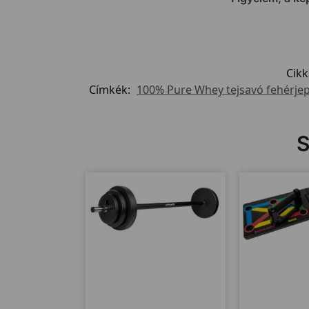
Cik
Címkék:
100% Pure Whey tejsavó fehérjep
S