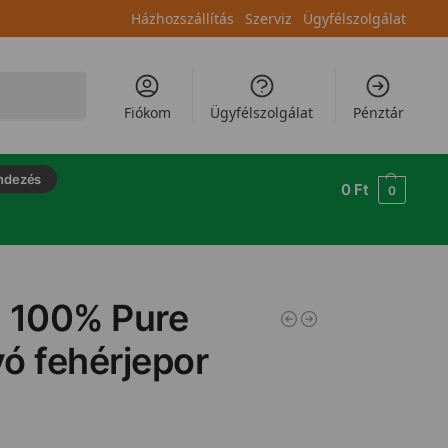
Házhozszállítás
Szerviz
Ügyfélszolgálat
Keresés
Fiókom
Ügyfélszolgálat
Pénztár
ndezés
0
Ft
0
a 100% Pure
ó fehérjepor