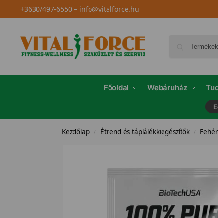
+3630/497-6550
–
info@vitalforce.hu
Főoldal
Webáruház
Tud
E
Kezdőlap
Étrend és táplálékkiegészítők
Fehér
/
/