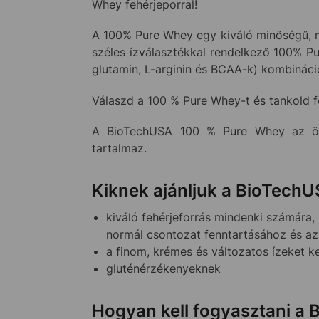
Whey fehérjeporral!
A 100% Pure Whey egy kiváló minőségű, ma
széles ízválasztékkal rendelkező 100% Pu
glutamin, L-arginin és BCAA-k) kombináci
Válaszd a 100 % Pure Whey-t és tankold fe
A BioTechUSA 100 % Pure Whey az öss
tartalmaz.
Kiknek ajánljuk a BioTech
kiváló fehérjeforrás mindenki számára,
normál csontozat fenntartásához és a
a finom, krémes és változatos ízeket 
gluténérzékenyeknek
Hogyan kell fogyasztani a