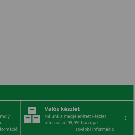
Valós készlet
omoly
Nálunk a megjelenített készlet
...
k.
információ 99,9%-ban igaz.
nformáció
További információ