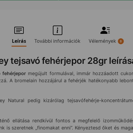
Leírás
További információk
Vélemények
0
 tejsavó fehérjepor 28gr leírás
 fehérjepor
megújult formulával, immár hozzáadott cukor n
zá. A bromelain hozzájárul a fehérjék hatékonyabb lebont
y Natural pedig kizárólag tejsavófehérje-koncentrátum
ténő ellátása rendkívül fontos a megfelelő izomműköd
k is szeretnek „finomakat enni”. Kényeztesd őket és mag