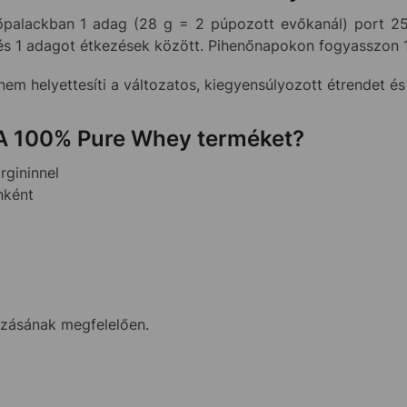
őpalackban 1 adag (28 g = 2 púpozott evőkanál) port 2
és 1 adagot étkezések között. Pihenőnapokon fogyasszon 1
em helyettesíti a változatos, kiegyensúlyozott étrendet é
SA 100% Pure Whey terméket?
rgininnel
nként
ozásának megfelelően.