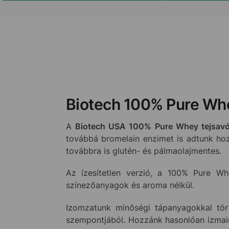
Biotech 100% Pure Whey
A
Biotech USA 100% Pure Whey tejsavó
továbbá bromelain enzimet is adtunk hoz
továbbra is glutén- és pálmaolajmentes.
Az ízesítetlen verzió, a 100% Pure Whe
színezőanyagok és aroma nélkül.
Izomzatunk minőségi tápanyagokkal tör
szempontjából. Hozzánk hasonlóan izmain