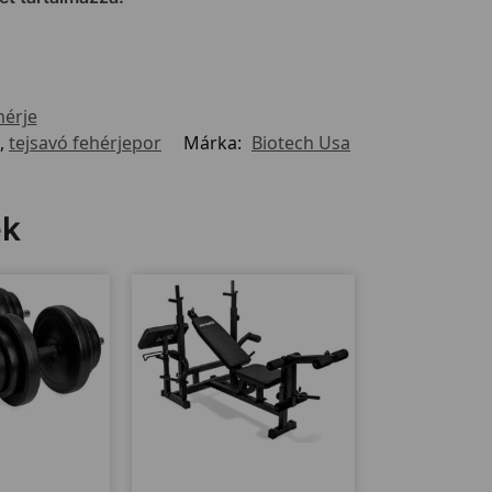
hérje
,
tejsavó fehérjepor
Márka:
Biotech Usa
ek