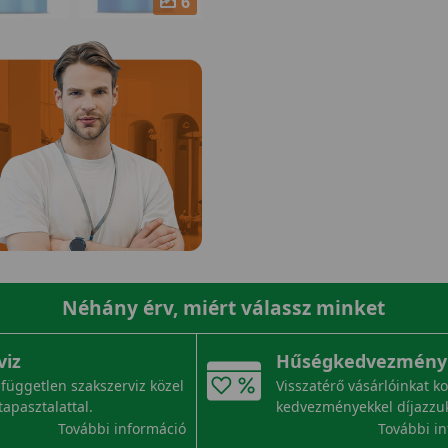
6
Néhány érv, miért válassz minket
viz
Hűségkedvezmény
független szakszerviz közel
Visszatérő vásárlóinkat k
tapasztalattal.
kedvezményekkel díjazzu
További információ
További i