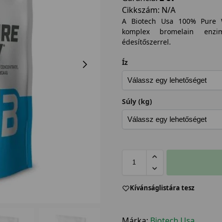
Cikkszám:
N/A
A Biotech Usa 100% Pure W
komplex bromelain enzimm
édesítőszerrel.
Íz
Súly (kg)
Kívánságlistára tesz
Márka:
Biotech Usa