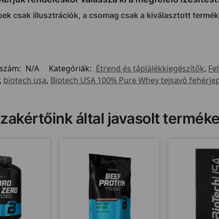
pek csak illusztrációk, a csomag csak a kiválasztott termék
kszám:
N/A
Kategóriák:
Étrend és táplálékkiegészítők
,
Fe
,
biotech usa
,
Biotech USA 100% Pure Whey tejsavó fehérje
zakértőink által javasolt termék