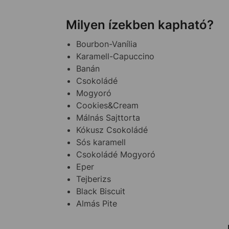
Milyen ízekben kapható?
Bourbon-Vanília
Karamell-Capuccino
Banán
Csokoládé
Mogyoró
Cookies&Cream
Málnás Sajttorta
Kókusz Csokoládé
Sós karamell
Csokoládé Mogyoró
Eper
Tejberizs
Black Biscuit
Almás Pite