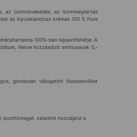
és, az izomnövekedés, az izommegtartás
adat az ínycsiklandóan krémes 100 % Pure
ehérjetartalma 100%-ban tejsavófehérje. A
olátum, illetve hozzáadott aminosavak (L-
os, gondosan válogatott összetevőket
az izomtömeget, valamint hozzájárul a