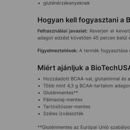
gluténérzékenyeknek
Hogyan kell fogyasztani a
Felhasználási javaslat:
Keverjen el kever
adagot edzést követően 45 percen belül 
Figyelmeztetések:
A termék fogyasztása n
Miért ajánljuk a BioTechU
Hozzáadott BCAA-val, glutaminnal és a
Több mint 4,3 g BCAA-tartalom adago
Gluténmentes**
Pálmaolaj-mentes
Tartósítószer-mentes
Széles ízválaszték
**Gluténmentes az Európai Unió szabály