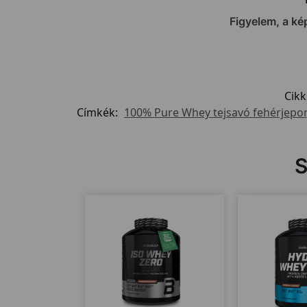
Figyelem, a ké
Cik
Címkék:
100% Pure Whey tejsavó fehérjepor
S