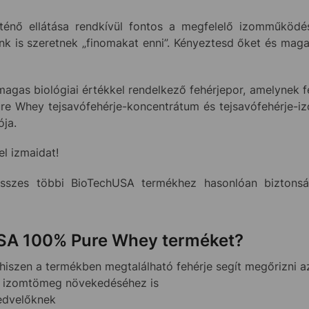
ténő ellátása rendkívül fontos a megfelelő izomműköd
k is szeretnek „finomakat enni”. Kényeztesd őket és mag
gas biológiai értékkel rendelkező fehérjepor, amelynek f
re Whey tejsavófehérje-koncentrátum és tejsavófehérje-iz
ója.
l izmaidat!
zes többi BioTechUSA termékhez hasonlóan biztonság
USA 100% Pure Whey terméket?
 hiszen a termékben megtalálható fehérje segít megőrizni 
z izomtömeg növekedéséhez is
kedvelőknek