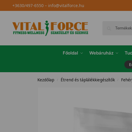
+3630/497-6550
–
info@vitalforce.hu
Főoldal
Webáruház
Tud
E
Kezdőlap
Étrend és táplálékkiegészítők
Fehér
/
/