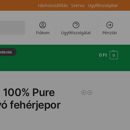
Házhozszállítás
Szerviz
Ügyfélszolgálat
Keresés
Fiókom
Ügyfélszolgálat
Pénztár
ndezés
0
Ft
0
a 100% Pure
ó fehérjepor