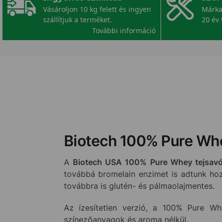
Vásároljon 10 kg felett és ingyen
Márka
szállítjuk a terméket.
20 év 
További információ
Biotech 100% Pure Whey
A
Biotech USA 100% Pure Whey tejsavó
továbbá bromelain enzimet is adtunk hoz
továbbra is glutén- és pálmaolajmentes.
Az ízesítetlen verzió, a 100% Pure Whe
színezőanyagok és aroma nélkül.