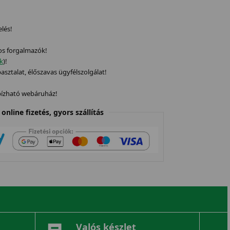
elés!
os forgalmazók!
ek
)!
sztalat, élőszavas ügyfélszolgálat!
gbízható webáruház!
online fizetés, gyors szállítás
Valós készlet