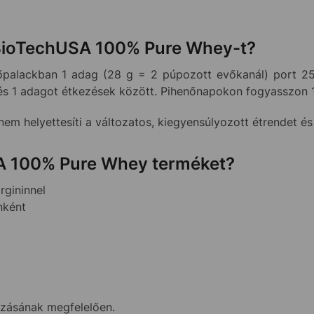
 BioTechUSA 100% Pure Whey-t?
őpalackban 1 adag (28 g = 2 púpozott evőkanál) port 2
és 1 adagot étkezések között. Pihenőnapokon fogyasszon 1
em helyettesíti a változatos, kiegyensúlyozott étrendet é
SA 100% Pure Whey terméket?
rgininnel
nként
ozásának megfelelően.