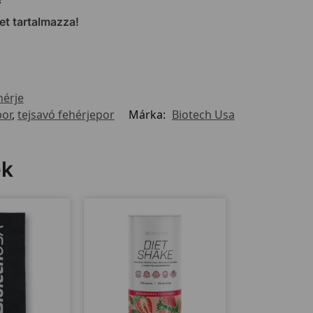
et tartalmazza!
hérje
por
,
tejsavó fehérjepor
Márka:
Biotech Usa
ek