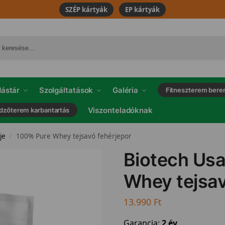
SZÉP kártyák
EP kártyák
ástár
Szolgáltatások
Galéria
Fitneszterem bere
Viszonteladóknak
dzőterem karbantartás
je
100% Pure Whey tejsavó fehérjepor
/
Biotech Us
Whey tejsav
13.990
Ft
Garancia:
2 év