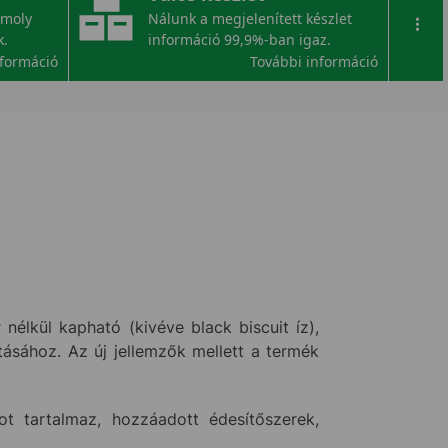
omoly
Nálunk a megjelenített készlet
...
k.
információ 99,9%-ban igaz.
nformáció
További információ
élkül kapható (kivéve black biscuit íz),
ásához. Az új jellemzők mellett a termék
ot tartalmaz, hozzáadott édesítőszerek,