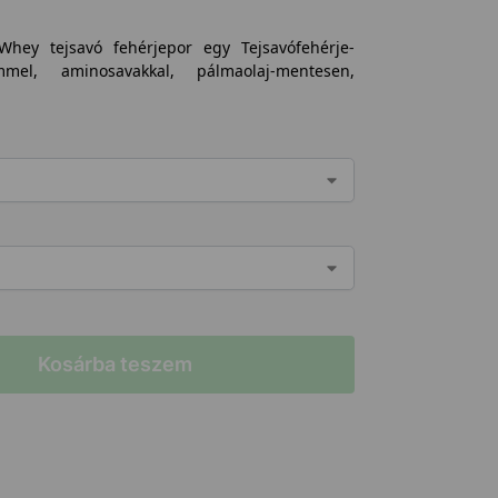
hey tejsavó fehérjepor egy Tejsavófehérje-
el, aminosavakkal, pálmaolaj-mentesen,
Kosárba teszem