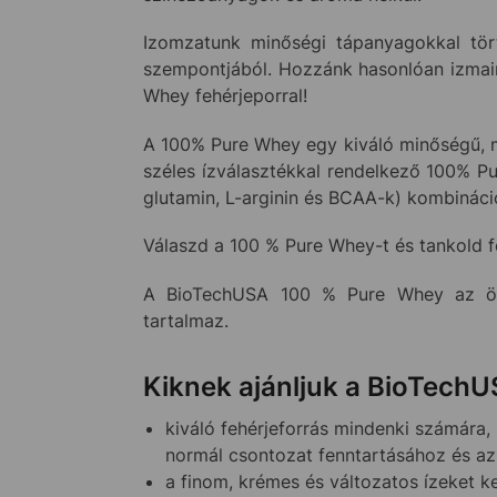
Izomzatunk minőségi tápanyagokkal tör
szempontjából. Hozzánk hasonlóan izmain
Whey fehérjeporral!
A 100% Pure Whey egy kiváló minőségű, ma
széles ízválasztékkal rendelkező 100% Pu
glutamin, L-arginin és BCAA-k) kombináci
Válaszd a 100 % Pure Whey-t és tankold fe
A BioTechUSA 100 % Pure Whey az öss
tartalmaz.
Kiknek ajánljuk a BioTech
kiváló fehérjeforrás mindenki számára,
normál csontozat fenntartásához és a
a finom, krémes és változatos ízeket 