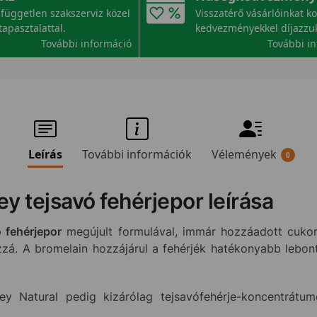
független szakszerviz közel
Visszatérő vásárlóinkat k
tapasztalattal.
kedvezményekkel díjazzu
További információ
További i
Leírás
További információk
Vélemények
0
 tejsavó fehérjepor leírása
 fehérjepor
megújult formulával, immár hozzáadott cukor n
zá. A bromelain hozzájárul a fehérjék hatékonyabb lebont
y Natural pedig kizárólag tejsavófehérje-koncentrátum