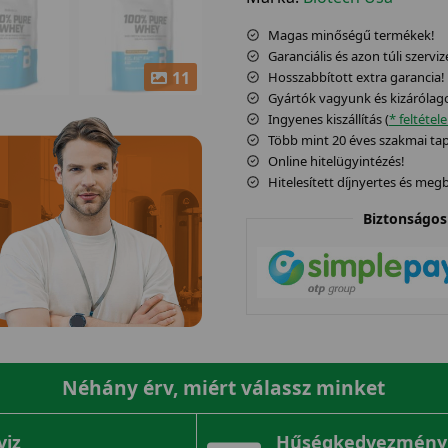
Magas minőségű termékek!
Garanciális és azon túli szerviz
11
Hosszabbított extra garancia!
Gyártók vagyunk és kizárólag
Ingyenes kiszállítás (
* feltétel
Több mint 20 éves szakmai tapa
Online hitelügyintézés!
Hitelesített díjnyertes és me
Biztonságos 
Néhány érv, miért válassz minket
viz
Hűségkedvezmény