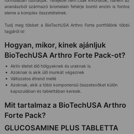
formulában tudhatjuk. Tetejébe nem csak kivonatok, hanem az
ananászból származó bromelain fehérje bontó enzim is fontos
eleme a komplex összetételnek.
Tudj meg többet a BioTechUSA Arthro Forte portfóliónk többi
tagjáról is!
Hogyan, mikor, kinek ajánljuk
BioTechUSA Arthro Forte Pack-ot?
Aktív életet élő hölgyeknek és uraknak is.
Azoknak is akik ülő munkát végeznek
Változatos étrend mellé
Azoknak, akik a több komponensű összetevőket külön
kapszulában és tablettában keresik.
Mit tartalmaz a BioTechUSA Arthro
Forte Pack?
GLUCOSAMINE PLUS TABLETTA