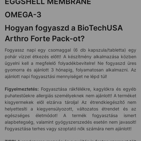
EGGSHELL MEMBRANE
OMEGA-3
Hogyan fogyaszd a BioTechUSA
Arthro Forte Pack-ot?
Fogyassz napi egy csomaggal (6 db kapszula/tabletta) egy
pohár vízzel étkezés előtt! A készítmény alkalmazása közben
ügyelni kell a megfelelő folyadékbevitelre! Ne fogyaszd üres
gyomorra és ajánlott 3 hónapig, folyamatosan alkalmazni. Az
ajánlott napi fogyasztási mennyiséget ne lépd túl!
Figyelmeztetés:
Fogyasztása rákfélékre, kagylókra és egyéb
puhatestűekre allergiás személyeknek nem ajánlott! A terméket
kisgyermekek elől elzárva tárolja! Az étrendkiegészítő nem
helyettesíti a kiegyensúlyozott, változatos étrendet és az
egészséges életmódot! A termék fogyasztása ismert
alapbetegség, valamint gyógyszerszedés esetén nem javasolt!
Fogyasztása terhes vagy szoptató nők számára nem ajánlott!