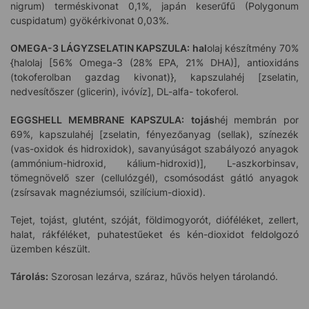
nigrum) terméskivonat 0,1%, japán keserűfű (Polygonum
cuspidatum) gyökérkivonat 0,03%.
OMEGA-3 LÁGYZSELATIN KAPSZULA:
hal
olaj készítmény 70%
{halolaj [56% Omega-3 (28% EPA, 21% DHA)], antioxidáns
(tokoferolban gazdag kivonat)}, kapszulahéj [zselatin,
nedvesítőszer (glicerin), ivóvíz], DL-alfa- tokoferol.
EGGSHELL MEMBRANE KAPSZULA:
tojás
héj membrán por
69%, kapszulahéj [zselatin, fényezőanyag (sellak), színezék
(vas-oxidok és hidroxidok), savanyúságot szabályozó anyagok
(ammónium-hidroxid, kálium-hidroxid)], L-aszkorbinsav,
tömegnövelő szer (cellulózgél), csomósodást gátló anyagok
(zsírsavak magnéziumsói, szilícium-dioxid).
Tejet, tojást, glutént, szóját, földimogyorót, dióféléket, zellert,
halat, rákféléket, puhatestűeket és kén-dioxidot feldolgozó
üzemben készült.
Tárolás:
Szorosan lezárva, száraz, hűvös helyen tárolandó.