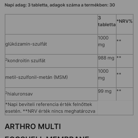
Napi adag: 3 tabletta, adagok száma a termékben: 30
3
*NRV%
tabletta
1000
**
glükózamin-szulfát
mg
988 mg
**
2
kondroitin szulfát
1000
**
metil-szulfonil-metán (MSM)
mg
99 mg
**
2
hialuronsav
*Napi beviteli referencia érték felnőttek
esetén. **NRV érték nincs meghatározva
ARTHRO MULTI