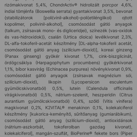
rizómakivonat 5,4%, ChondrActiv® hidrolizált porcpor 4,6%,
indiai tömjénfa (Boswellia serrata) gyantakivonat 3,5%, bevonat
{stabilizátorok [poli(vinil-alkohol)-poli(etilénglikol) ojtott
kopolimer, polivinil-alkohol], csomósodást gátló anyagok
(talkum, zsírsavak mono- és digliceridjei), színezék (vas-oxidok
és vas-hidroxidok)}, csalán (Urtica dioica) levélkivonat 2,3%,
DL-alfa-tokoferil-acetát készítmény [DL-alpha-tokoferil acetát,
csomósodást gátló anyag (szilícium-dioxid)], koreai ginzeng
(Panax ginseng) gyökér kivonat 1,7%, cink-biszglicinát,
ördögcsáklya (Harpagophytum procumbens) gyökérkivonat
1,1%, bíbor kasvirág (Echinacea purpurea) növénykivonat 0,9%,
csomósodást gátló anyagok (zsírsavak magnézium sói,
szilícium-dioxid), likopin (Lycopersicon esculentum
gyümölcskivonatból) 0,5%, lutein (Calendula officinalis
virágkivonatból) 0,5%, nátrium-szelenit, heszperidin (Citrus
aurantium gyümölcskivonatból) 0,4%, szőlő (Vitis vinifera)
magkivonat 0,2%, K2VITAL® menakinon 0,1%, kolekalciferol
készítmény [kukorica-keményítő, sűrítőanyag (gumiarábikum),
csomósodást gátló anyag (szilícium-dioxid), antioxidánsok
(nátrium-aszkorbát, tokoferolban gazdag kivonat),
kolekalciferol], mangán-szulfát, BioPerine® fekete bors (Piper