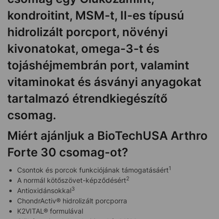
kondroitint, MSM-t, II-es típusú
hidrolizált porcport, növényi
kivonatokat, omega-3-t és
tojáshéjmembrán port, valamint
vitaminokat és ásványi anyagokat
tartalmazó étrendkiegészítő
csomag.
Miért ajánljuk a BioTechUSA Arthro
Forte 30 csomag-ot?
1
Csontok és porcok funkciójának támogatásáért
2
A normál kötőszövet-képződésért
3
Antioxidánsokkal
ChondrActiv® hidrolizált porcporra
K2VITAL® formulával