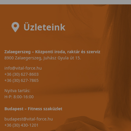
Üzleteink
Zalaegerszeg – Központi iroda, raktár és szerviz
8900 Zalaegerszeg, Juhász Gyula út 15.
info@vital-force.hu
+36 (30) 627-8603
+36 (30) 627-7865
Nyitva tartás:
H-P: 8:00-16:00
Budapest – Fitness szaküzlet
budapest@vital-force.hu
+36 (30) 430-1201