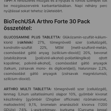
TIPP!
A rendszeres mozgás és a nyújtás is fontos szerepet tölt
be mozgásszerveink karbantartásában. Napi néhány perc
nyújtással sokat tehetsz ízületeidért.
BioTechUSA Arthro Forte 30 Pack
összetétel:
GLUCOSAMINE PLUS TABLETTA:
Glükózamin-szulfát-kálium-
klorid (
rákfélék
) 27%, tömegnövelő szer (cellulózgél),
kondroitin-szulfát 22%, MSM [metil-szulfonil-metán,
csomósodást gátló anyag (szilícium-dioxid)] 20%, bevonat
{stabilizátorok [poli(vinil-alkohol)-poli(etilénglikol) ojtott
kopolimer, polivinil-alkohol], csomósodást gátló anyagok
(talkum, zsírsavak mono- és digliceridjei)}, hialuronsav 2,2%,
csomósodást gátló anyagok (zsírsavak magnéziumsói,
szilícium-dioxid).
ARTHRO MULTI TABLETTA:
tömegnövelő szer (cellulózgél),
lenmag (Linum usitatissimum) olajpor 10%, gyömbér kivonat
készítmény [gyömbér (Zingiber officinale) rizómakivonat,
maltodextrin] 9,1%, bromelain ananászból kivonva (1200
GDU/g) 7,6%, L-aszkorbinsav, kurkuma (Curcuma longa)