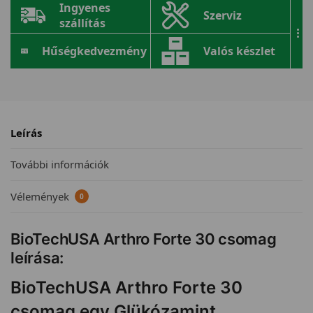
Ingyenes
Szerviz
szállítás
...
Hűségkedvezmény
Valós készlet
Leírás
További információk
Vélemények
0
BioTechUSA Arthro Forte 30 csomag
leírása:
BioTechUSA Arthro Forte 30
csomag egy Glükózamint,