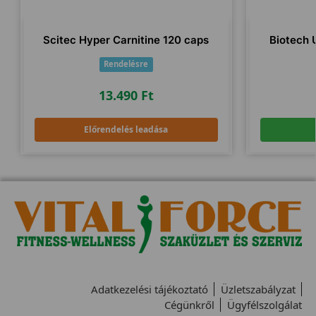
Scitec Hyper Carnitine 120 caps
Biotech 
Rendelésre
13.490
Ft
Előrendelés leadása
Adatkezelési tájékoztató
Üzletszabályzat
Cégünkről
Ügyfélszolgálat