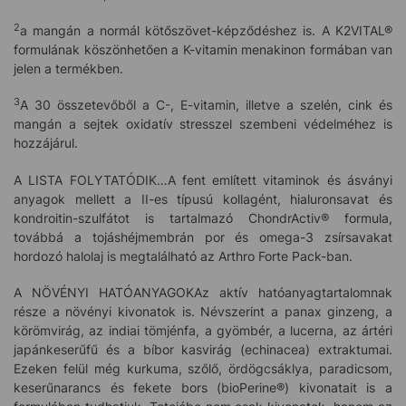
2
a mangán a normál kötőszövet-képződéshez is. A K2VITAL®
formulának köszönhetően a K-vitamin menakinon formában van
jelen a termékben.
3
A 30 összetevőből a C-, E-vitamin, illetve a szelén, cink és
mangán a sejtek oxidatív stresszel szembeni védelméhez is
hozzájárul.
A LISTA FOLYTATÓDIK…A fent említett vitaminok és ásványi
anyagok mellett a II-es típusú kollagént, hialuronsavat és
kondroitin-szulfátot is tartalmazó ChondrActiv® formula,
továbbá a tojáshéjmembrán por és omega-3 zsírsavakat
hordozó halolaj is megtalálható az Arthro Forte Pack-ban.
A NÖVÉNYI HATÓANYAGOKAz aktív hatóanyagtartalomnak
része a növényi kivonatok is. Névszerint a panax ginzeng, a
körömvirág, az indiai tömjénfa, a gyömbér, a lucerna, az ártéri
japánkeserűfű és a bíbor kasvirág (echinacea) extraktumai.
Ezeken felül még kurkuma, szőlő, ördögcsáklya, paradicsom,
keserűnarancs és fekete bors (bioPerine®) kivonatait is a