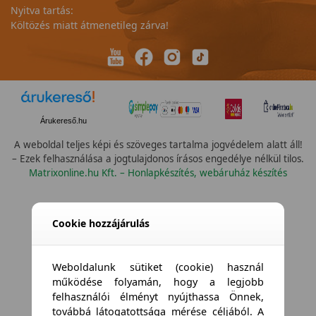
Nyitva tartás:
Költözés miatt átmenetileg zárva!
Árukereső.hu
A weboldal teljes képi és szöveges tartalma jogvédelem alatt áll!
– Ezek felhasználása a jogtulajdonos írásos engedélye nélkül tilos.
Matrixonline.hu Kft. – Honlapkészítés, webáruház készítés
Cookie hozzájárulás
Weboldalunk sütiket (cookie) használ
működése folyamán, hogy a legjobb
felhasználói élményt nyújthassa Önnek,
továbbá látogatottsága mérése céljából. A