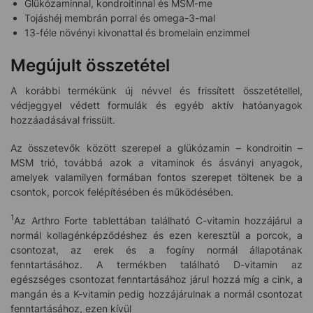
Glükózaminnal, kondroitinnal és MSM-me
Tojáshéj membrán porral és omega-3-mal
13-féle növényi kivonattal és bromelain enzimmel
Megújult összetétel
A korábbi termékünk új névvel és frissített összetétellel,
védjeggyel védett formulák és egyéb aktív hatóanyagok
hozzáadásával frissült.
Az összetevők között szerepel a glükózamin – kondroitin –
MSM trió, továbbá azok a vitaminok és ásványi anyagok,
amelyek valamilyen formában fontos szerepet töltenek be a
csontok, porcok felépítésében és működésében.
1
Az Arthro Forte tablettában található C-vitamin hozzájárul a
normál kollagénképződéshez és ezen keresztül a porcok, a
csontozat, az erek és a fogíny normál állapotának
fenntartásához. A termékben található D-vitamin az
egészséges csontozat fenntartásához járul hozzá míg a cink, a
mangán és a K-vitamin pedig hozzájárulnak a normál csontozat
fenntartásához, ezen kívül