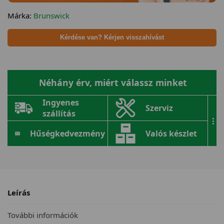
Márka:
Brunswick
Kérdése van? Kérjen visszahívást
Néhány érv, miért válassz minket
Ingyenes
Szerviz
szállítás
...
Hűségkedvezmény
Valós készlet
Leírás
További információk