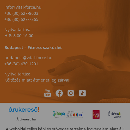
info@vital-force.hu
+36 (30) 627-8603
+36 (30) 627-7865
Nyitva tartás:
H-P: 8:00-16:00
Budapest – Fitness szaküzlet
budapest@vital-force.hu
+36 (30) 430-1201
Nyitva tartás:
Költözés miatt átmenetileg zárva!
Árukereső.hu
A weboldal teljes képi és szöveges tartalma jogvédelem alatt áll!