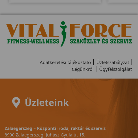
Adatkezelési tájékoztató
Üzletszabályzat
Cégünkről
Ügyfélszolgálat
Üzleteink
Zalaegerszeg – Központi iroda, raktár és szerviz
8900 Zalaegerszeg, Juhász Gyula út 15.