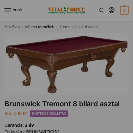
MENÜ
0
Kezdőlap
Kifutott termékek
Tremont 8 bilárd asztal
/
/
Brunswick Tremont 8 bilárd asztal
950.000
Ft
INGYENES SZÁLLÍTÁS
Garancia:
3 év
Cikkszám:
BRUNSWICK032