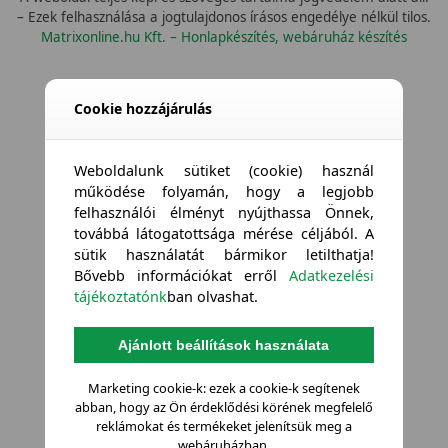
– Ezek felhasználása a jogtulajdonos írásos engedélye nélkül tilos.
Matrixonline.hu Kft. – Honlapkészítés, webáruház készítés
Cookie hozzájárulás
Weboldalunk sütiket (cookie) használ
működése folyamán, hogy a legjobb
felhasználói élményt nyújthassa Önnek,
továbbá látogatottsága mérése céljából. A
sütik használatát bármikor letilthatja!
Bővebb információkat erről
Adatkezelési
tájékoztatónk
ban olvashat.
Ajánlott beállítások használata
Marketing cookie-k: ezek a cookie-k segítenek
abban, hogy az Ön érdeklődési körének megfelelő
reklámokat és termékeket jelenítsük meg a
webáruházban.