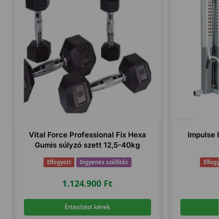
Vital Force Professional Fix Hexa
Impulse 
Gumis súlyzó szett 12,5-40kg
Elfogyott
Ingyenes szállítás
Elfog
1.124.900
Ft
Értesítést kérek