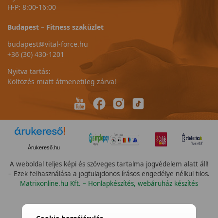
H-P: 8:00-16:00
Budapest – Fitness szaküzlet
budapest@vital-force.hu
+36 (30) 430-1201
Nyitva tartás:
Költözés miatt átmenetileg zárva!
Árukereső.hu
A weboldal teljes képi és szöveges tartalma jogvédelem alatt áll!
– Ezek felhasználása a jogtulajdonos írásos engedélye nélkül tilos.
Matrixonline.hu Kft. – Honlapkészítés, webáruház készítés