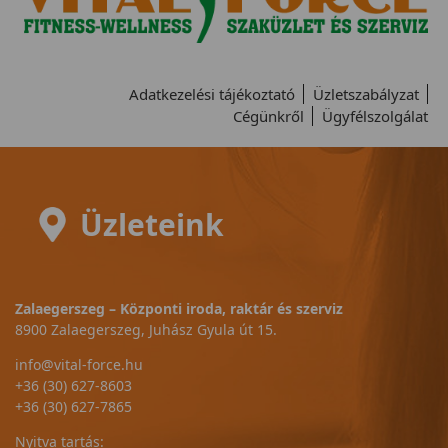
Adatkezelési tájékoztató
Üzletszabályzat
Cégünkről
Ügyfélszolgálat
Üzleteink
Zalaegerszeg – Központi iroda, raktár és szerviz
8900 Zalaegerszeg, Juhász Gyula út 15.
info@vital-force.hu
+36 (30) 627-8603
+36 (30) 627-7865
Nyitva tartás: