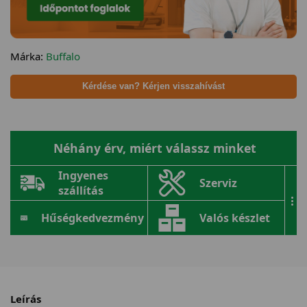
Márka:
Buffalo
Kérdése van? Kérjen visszahívást
Néhány érv, miért válassz minket
Ingyenes
Szerviz
szállítás
...
Hűségkedvezmény
Valós készlet
Leírás