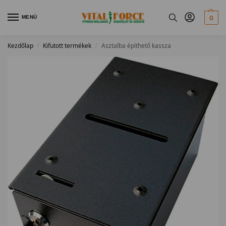
MENÜ
0
Kezdőlap
Kifutott termékek
Asztalba építhető kassza
/
/