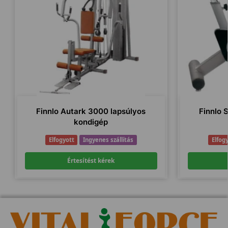
Finnlo Autark 3000 lapsúlyos
Finnlo 
kondigép
Elfogyott
Ingyenes szállítás
Elfog
Értesítést kérek