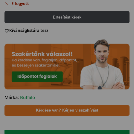
Elfogyott
Értesítést kérek
Kívánságlistára tesz
Márka:
Buffalo
Kérdése van? Kérjen visszahívást