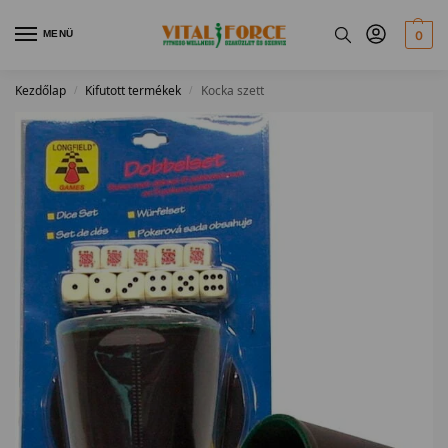
MENÜ
0
Kezdőlap
Kifutott termékek
Kocka szett
/
/