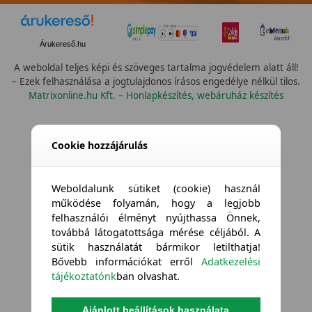
Árukereső.hu
A weboldal teljes képi és szöveges tartalma jogvédelem alatt áll!
– Ezek felhasználása a jogtulajdonos írásos engedélye nélkül tilos.
Matrixonline.hu Kft. – Honlapkészítés, webáruház készítés
Cookie hozzájárulás
Weboldalunk sütiket (cookie) használ
működése folyamán, hogy a legjobb
felhasználói élményt nyújthassa Önnek,
továbbá látogatottsága mérése céljából. A
sütik használatát bármikor letilthatja!
Bővebb információkat erről
Adatkezelési
tájékoztatónk
ban olvashat.
Ajánlott beállítások használata