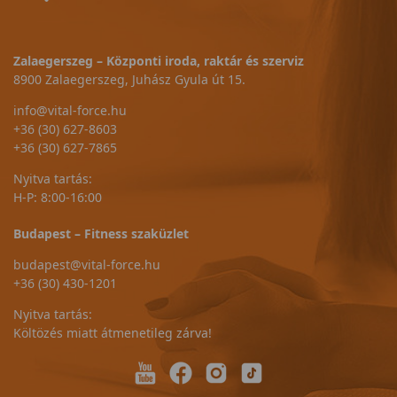
Zalaegerszeg – Központi iroda, raktár és szerviz
8900 Zalaegerszeg, Juhász Gyula út 15.
info@vital-force.hu
+36 (30) 627-8603
+36 (30) 627-7865
Nyitva tartás:
H-P: 8:00-16:00
Budapest – Fitness szaküzlet
budapest@vital-force.hu
+36 (30) 430-1201
Nyitva tartás:
Költözés miatt átmenetileg zárva!