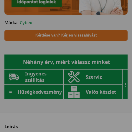
Márka:
Cybex
Kérdése van? Kérjen visszahívást
Néhány érv, miért válassz minket
Ingyenes
Szerviz
szállítás
...
Hűségkedvezmény
Valós készlet
Leírás