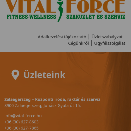
Adatkezelési tájékoztató
Üzletszabályzat
Cégünkről
Ügyfélszolgálat
Üzleteink
Zalaegerszeg – Központi iroda, raktár és szerviz
8900 Zalaegerszeg, Juhász Gyula út 15.
info@vital-force.hu
+36 (30) 627-8603
+36 (30) 627-7865