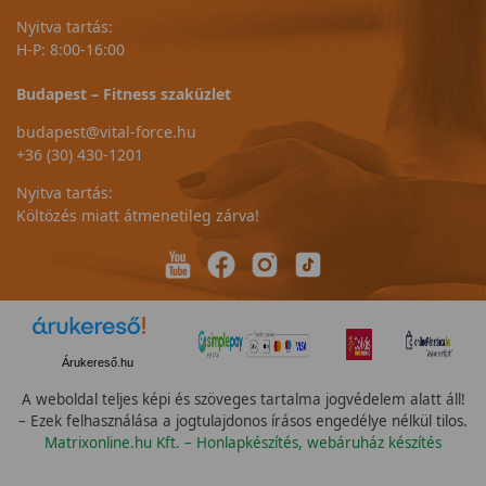
Nyitva tartás:
H-P: 8:00-16:00
Budapest – Fitness szaküzlet
budapest@vital-force.hu
+36 (30) 430-1201
Nyitva tartás:
Költözés miatt átmenetileg zárva!
Árukereső.hu
A weboldal teljes képi és szöveges tartalma jogvédelem alatt áll!
– Ezek felhasználása a jogtulajdonos írásos engedélye nélkül tilos.
Matrixonline.hu Kft. – Honlapkészítés, webáruház készítés