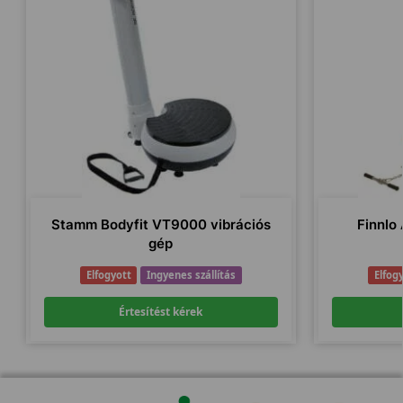
Stamm Bodyfit VT9000 vibrációs
Finnlo
gép
Elfogyott
Ingyenes szállítás
Elfog
Értesítést kérek