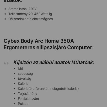
adatok:
Áramellátás: 220V
Teljesítmény:20-450Watt-ig
Fékrendszer: elektromágnes
Cybex Body Arc Home 350A
Ergometeres ellipszisjáró Computer:
Kijelzőn az alábbi adatok láthatóak:
Idő
sebesség
távolság
Kalória
Kalória/óra (óránkénti elégetett kalória)
Teljesítmény
Fordulatszám
Pulzus