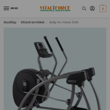
MENÜ
0
Kezdőlap
Kifutott termékek
Body Arc Home 350A
/
/