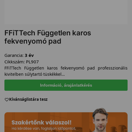
FFiTTech Független karos
fekvenyomó pad
Garancia:
3 év
Cikkszám:
PL907
FFiTTech Független karos fekvenyomó pad professzionális
kivitelben súlytartó tüskékkel…
Információ, árajánlatkérés
Kívánságlistára tesz