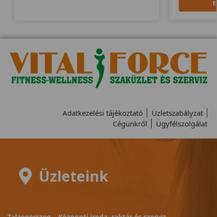
E
Adatkezelési tájékoztató
Üzletszabályzat
Cégünkről
Ügyfélszolgálat
Üzleteink
Zalaegerszeg – Központi iroda, raktár és szerviz