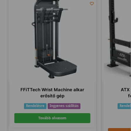
FFiTTech Wrist Machine alkar
ATX 
erősítő gép
f
Rendelésre
Ingyenes szállítás
Rendel
Tovább olvasom