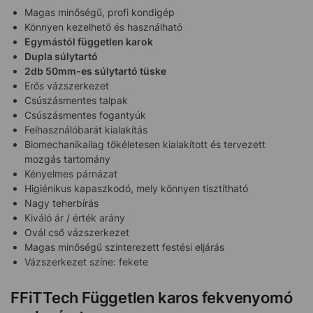
Magas minőségű, profi kondigép
Könnyen kezelhető és használható
Egymástól független karok
Dupla súlytartó
2db 50mm-es súlytartó tüske
Erős vázszerkezet
Csúszásmentes talpak
Csúszásmentes fogantyúk
Felhasználóbarát kialakítás
Biomechanikailag tökéletesen kialakított és tervezett
mozgás tartomány
Kényelmes párnázat
Higiénikus kapaszkodó, mely könnyen tisztítható
Nagy teherbírás
Kiváló ár / érték arány
Ovál cső vázszerkezet
Magas minőségű szinterezett festési eljárás
Vázszerkezet színe: fekete
FFiTTech Független karos fekvenyomó