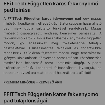
FFiTTech Független karos fekvenyomó
pad leírása
A
FFiTTech Független karos fekvenyomó pad
egy magas
minőségi konditermi mell edző gép. Biztonságosan használható
pad, mely dupla súlytartó tüskével rendelkezik. Magas
minőségű csapágyazott rendszer, kényelmes párnázattal. A
fekvenyomó karok külön is használhatóak egymástól független
módon, így edzésünket még tökéletesebbé tehetjük
használatával. Csúszásmentes talpakkal és fogantyúkkal
rendelkezik. Stúdiókba fejlesztett modell, nagy teherbírással,
igényes kialakítással! Kényelmes párnázatának köszönhetően
maximálisan felhasználó barát kombinált lábgép. A padot
elsősorban stúdió/ konditermi felhasználásra javasoljuk, de
roppant kedvező ára miatt otthoni használatra is ajánlott!
PRÉMIUM MINŐSÉG – KEDVEZŐ ÁR!!!
FFiTTech Független karos fekvenyomó
pad tulajdonságai