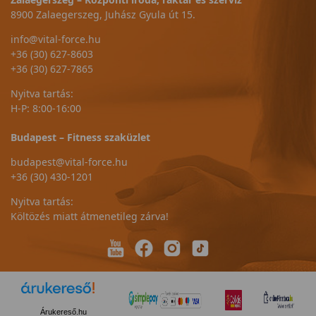
8900 Zalaegerszeg, Juhász Gyula út 15.
info@vital-force.hu
+36 (30) 627-8603
+36 (30) 627-7865
Nyitva tartás:
H-P: 8:00-16:00
Budapest – Fitness szaküzlet
budapest@vital-force.hu
+36 (30) 430-1201
Nyitva tartás:
Költözés miatt átmenetileg zárva!
Árukereső.hu