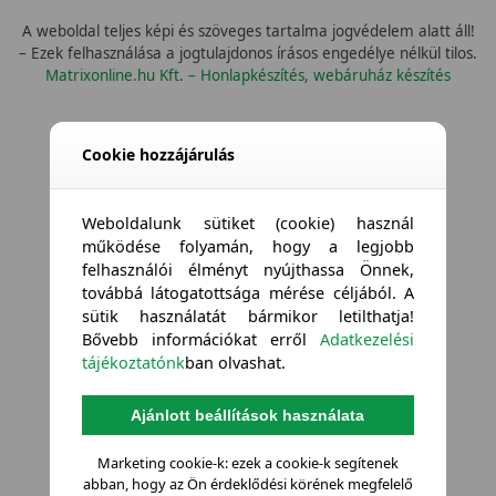
A weboldal teljes képi és szöveges tartalma jogvédelem alatt áll!
– Ezek felhasználása a jogtulajdonos írásos engedélye nélkül tilos.
Matrixonline.hu Kft. – Honlapkészítés, webáruház készítés
Cookie hozzájárulás
Weboldalunk sütiket (cookie) használ
működése folyamán, hogy a legjobb
felhasználói élményt nyújthassa Önnek,
továbbá látogatottsága mérése céljából. A
sütik használatát bármikor letilthatja!
Bővebb információkat erről
Adatkezelési
tájékoztatónk
ban olvashat.
Ajánlott beállítások használata
Marketing cookie-k: ezek a cookie-k segítenek
abban, hogy az Ön érdeklődési körének megfelelő