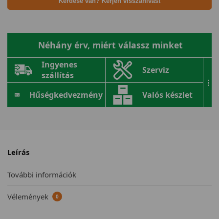
Kérdése van? Kérjen visszahívást
Néhány érv, miért válassz minket
Ingyenes
Szerviz
szállítás
...
Hűségkedvezmény
Valós készlet
Leírás
További információk
Vélemények
0