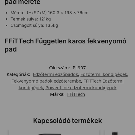
pad mérete
Mérete: (HxSZxM) 160,3 x 198 x 76cm
Termék súlya: 121kg
Csomagolt súlya: 135kg
FFiTTech Független karos fekvenyomó
pad
Cikkszám:
PL907
Kategóriák:
Edzőtermi edzőpadok
,
Edzőtermi kondigépek
,
Fekvenyomó padok edzőterembe
,
FFiTTech Edzőtermi
kondigépek
,
Power Line edzőtermi kondigépek
Márka:
FFiTTech
Kapcsolódó termékek