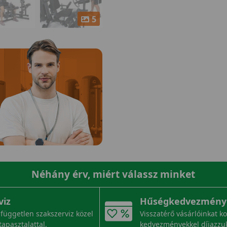
5
Néhány érv, miért válassz minket
viz
Hűségkedvezmény
független szakszerviz közel
Visszatérő vásárlóinkat k
tapasztalattal.
kedvezményekkel díjazzu