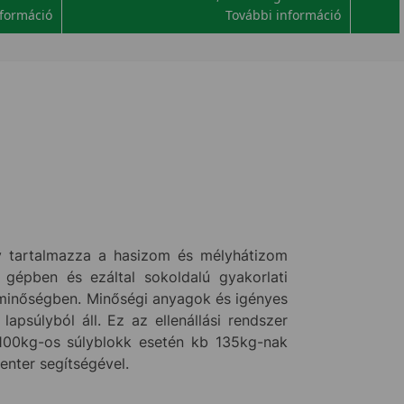
nformáció
További információ
ly tartalmazza a hasizom és mélyhátizom
gépben és ezáltal sokoldalú gyakorlati
 minőségben. Minőségi anyagok és igényes
apsúlyból áll. Ez az ellenállási rendszer
g 100kg-os súlyblokk esetén kb 135kg-nak
enter segítségével.