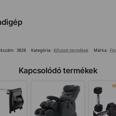
ndigép
kkszám:
3828
Kategória:
Kifutott termékek
Márka:
Fin
Kapcsolódó termékek