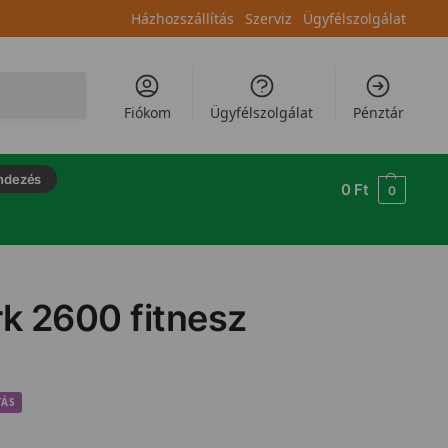
Házhozszállítás
Szerviz
Ügyfélszolgálat
Keresés
Fiókom
Ügyfélszolgálat
Pénztár
ndezés
0
Ft
0
rk 2600 fitnesz
TÁS