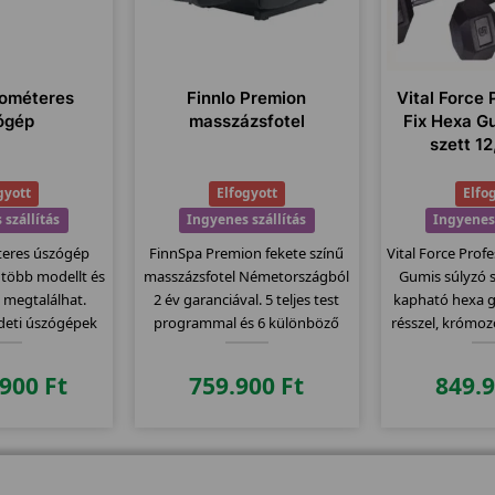
gométeres
Finnlo Premion
Vital Force 
ógép
masszázsfotel
Fix Hexa G
szett 1
gyott
Elfogyott
Elfo
 szállítás
Ingyenes szállítás
Ingyenes 
teres úszógép
FinnSpa Premion fekete színű
Vital Force Prof
 több modellt és
masszázsfotel Németországból
Gumis súlyzó s
s megtalálhat.
2 év garanciával. 5 teljes test
kapható hexa g
deti úszógépek
programmal és 6 különböző
résszel, krómoz
masszázs típussal rendelkezik.
Hő funkcióval és állítható
.900
Ft
759.900
Ft
849.
intenzitással és masszírozási
szélességgel bír.