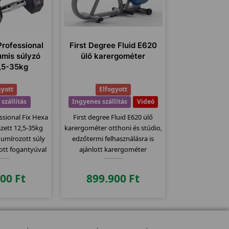
Professional
First Degree Fluid E620
umis súlyzó
ülő karergométer
2,5-35kg
gyott
Elfogyott
szállítás
Ingyenes szállítás
Videó
essional Fix Hexa
First degree Fluid E620 ülő
zett 12,5-35kg
karergométer otthoni és stúdio,
umírozott súly
edzőtermi felhasználásra is
ott fogantyúval
ajánlott karergométer
900
Ft
899.900
Ft