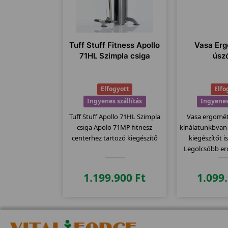
Tuff Stuff Fitness Apollo
Vasa Er
71HL Szimpla csiga
úsz
Elfogyott
Elfo
Ingyenes szállítás
Ingyenes
Tuff Stuff Apollo 71HL Szimpla
Vasa ergomé
csiga Apolo 71MP fitnesz
kínálatunkbvan
centerhez tartozó kiegészítő
kiegészítőt i
Legolcsóbb er
1.199.900
Ft
1.099