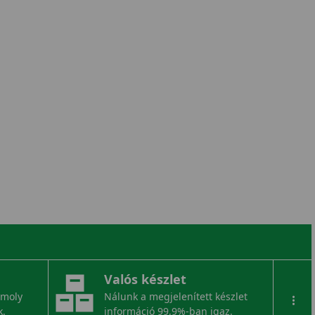
Valós készlet
omoly
Nálunk a megjelenített készlet
...
k.
információ 99,9%-ban igaz.