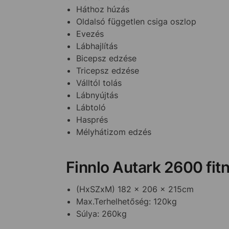
Háthoz húzás
Oldalsó független csiga oszlop
Evezés
Lábhajlítás
Bicepsz edzése
Tricepsz edzése
Válltól tolás
Lábnyújtás
Lábtoló
Hasprés
Mélyhátizom edzés
Finnlo Autark 2600 fit
(HxSZxM) 182 x 206 x 215cm
Max.Terhelhetőség: 120kg
Súlya: 260kg