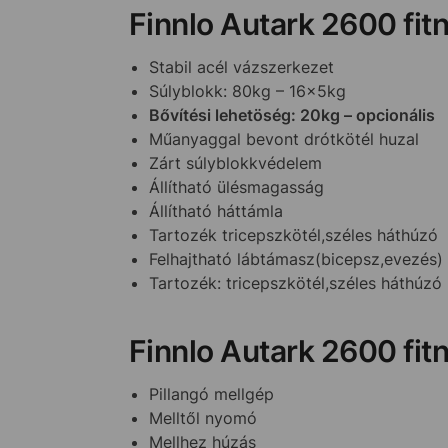
Finnlo Autark 2600 fit
Stabil acél vázszerkezet
Súlyblokk: 80kg – 16x5kg
Bővítési lehetöség: 20kg – opcionális
Műanyaggal bevont drótkötél huzal
Zárt súlyblokkvédelem
Állítható ülésmagasság
Állítható háttámla
Tartozék tricepszkötél,széles háthúzó
Felhajtható lábtámasz(bicepsz,evezés)
Tartozék: tricepszkötél,széles háthúzó
Finnlo Autark 2600 fit
Pillangó mellgép
Melltől nyomó
Mellhez húzás