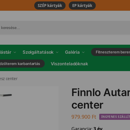
SZÉP kártyák
EP kártyák
ástár
Szolgáltatások
Galéria
Fitneszterem bere
Viszonteladóknak
dzőterem karbantartás
esz center
Finnlo Auta
center
979.900
Ft
INGYENES SZÁLLÍ
Garancia:
3 év