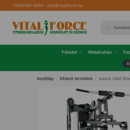
+3630/497-6550
–
info@vitalforce.hu
Főoldal
Webáruház
Tud
E
Kezdőlap
Kifutott termékek
Autark 2600 fitn
/
/