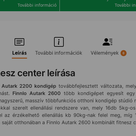
További információ
További i
Leírás
További információk
Vélemények
0
esz center leírása
z
Autark 2200 kondigép
továbbfejlesztett változata, me
mást.
Finnlo Autark 2600
több kondigépet egyesít egy 
 nagyszerű, masszív többfunkciós otthoni kondigép stúdió
kkal szerelt ellenállási rendszere van, mely 16db 5kg-os l
el az érzékelhető ellenállás kb 90kg-nak felel meg, mí
 saját otthonában a Finnlo Autark 2600 kombinált fitnesz c