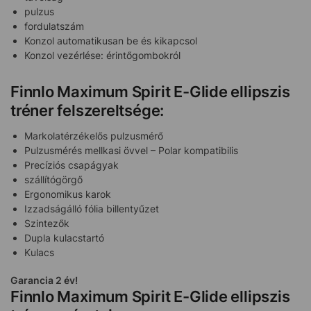
pulzus
fordulatszám
Konzol automatikusan be és kikapcsol
Konzol vezérlése: érintőgombokról
Finnlo Maximum Spirit E-Glide ellipszis
tréner felszereltsége:
Markolatérzékelős pulzusmérő
Pulzusmérés mellkasi övvel – Polar kompatibilis
Precíziós csapágyak
szállítógörgő
Ergonomikus karok
Izzadságálló fólia billentyűzet
Szintezők
Dupla kulacstartó
Kulacs
Garancia 2 év!
Finnlo Maximum Spirit E-Glide ellipszis