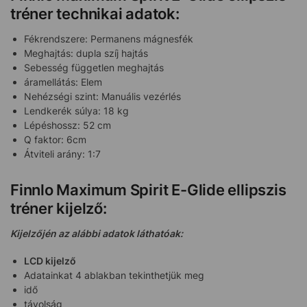
tréner technikai adatok:
Fékrendszere: Permanens mágnesfék
Meghajtás: dupla szíj hajtás
Sebesség független meghajtás
áramellátás: Elem
Nehézségi szint: Manuális vezérlés
Lendkerék súlya: 18 kg
Lépéshossz: 52 cm
Q faktor: 6cm
Átviteli arány: 1:7
Finnlo Maximum Spirit E-Glide ellipszis
tréner kijelző:
Kijelzőjén az alábbi adatok láthatóak:
LCD kijelző
Adatainkat 4 ablakban tekinthetjük meg
idő
távolság