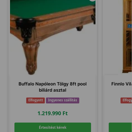
Buffalo Napóleon Tölgy 8ft pool
Finnlo Vi
biliárd asztal
Elfogyott
Ingyenes szállítás
Elfog
1.219.990
Ft
Értesítést kérek