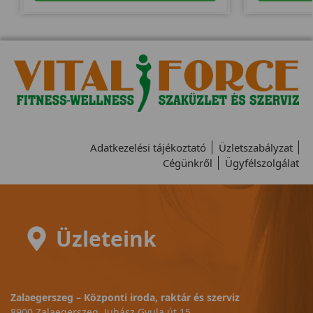
Adatkezelési tájékoztató
Üzletszabályzat
Cégünkről
Ügyfélszolgálat
Üzleteink
Zalaegerszeg – Központi iroda, raktár és szerviz
8900 Zalaegerszeg, Juhász Gyula út 15.