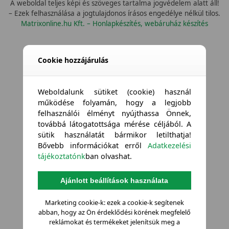
A weboldal teljes képi és szöveges tartalma jogvédelem alatt áll!
– Ezek felhasználása a jogtulajdonos írásos engedélye nélkül tilos.
Matrixonline.hu Kft. – Honlapkészítés, webáruház készítés
Cookie hozzájárulás
Weboldalunk sütiket (cookie) használ
működése folyamán, hogy a legjobb
felhasználói élményt nyújthassa Önnek,
továbbá látogatottsága mérése céljából. A
sütik használatát bármikor letilthatja!
Bővebb információkat erről
Adatkezelési
tájékoztatónk
ban olvashat.
Ajánlott beállítások használata
Marketing cookie-k: ezek a cookie-k segítenek
abban, hogy az Ön érdeklődési körének megfelelő
reklámokat és termékeket jelenítsük meg a