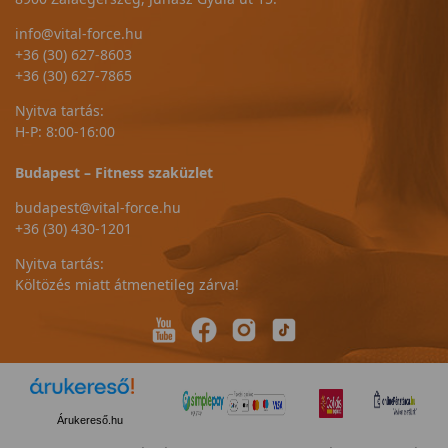
info@vital-force.hu
+36 (30) 627-8603
+36 (30) 627-7865
Nyitva tartás:
H-P: 8:00-16:00
Budapest – Fitness szaküzlet
budapest@vital-force.hu
+36 (30) 430-1201
Nyitva tartás:
Költözés miatt átmenetileg zárva!
Árukereső.hu