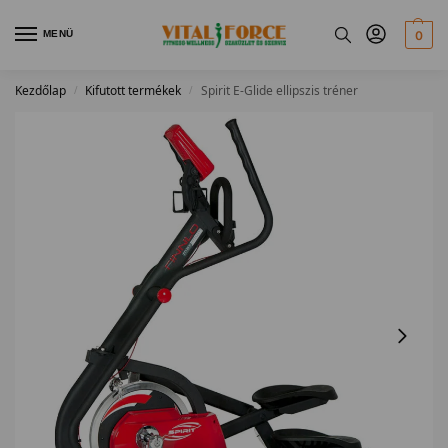
MENÜ
0
Kezdőlap
Kifutott termékek
Spirit E-Glide ellipszis tréner
/
/