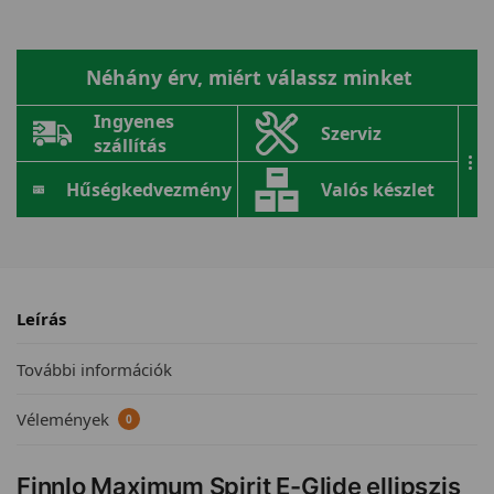
Néhány érv, miért válassz minket
Ingyenes
Szerviz
szállítás
...
Hűségkedvezmény
Valós készlet
Leírás
További információk
Vélemények
0
Finnlo Maximum Spirit E-Glide ellipszis