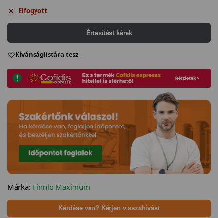
Elfogyott
Értesítést kérek
Kívánságlistára tesz
Márka:
Finnlo Maximum
Kérdése van? Kérjen visszahívást