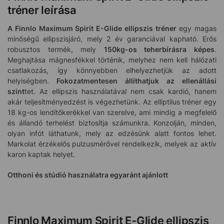
tréner leírása
A Finnlo Maximum Spirit E-Glide ellipszis tréner
egy magas
minőségű ellipszisjáró, mely 2 év garanciával kapható. Erős
robusztos termék, mely
150kg-os teherbírásra képes
.
Meghajtása mágnesfékkel történik, melyhez nem kell hálózati
csatlakozás, így könnyebben elhelyezhetjük az adott
helyiségben.
Fokozatmentesen állíthatjuk az ellenállási
szint
tet. Az ellipszis használatával nem csak kardió, hanem
akár teljesítményedzést is végezhetünk. Az elliptilus tréner egy
18 kg-os lendítőkerékkel van szerelve, ami mindig a megfelelő
és állandó terhelést biztosítja számunkra. Konzolján, minden,
olyan infót láthatunk, mely az edzésünk alatt fontos lehet.
Markolat érzékelős pulzusmérővel rendelkezik, melyek az aktív
karon kaptak helyet.
Otthoni és stúdió használatra egyaránt ajánlott
Finnlo Maximum Spirit E-Glide ellipszis