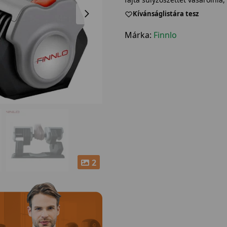
Kívánságlistára tesz
Márka:
Finnlo
2