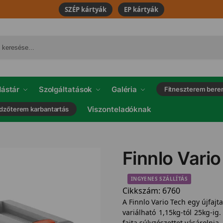
SZÉP kártyák
EP kártyák
ástár
Szolgáltatások
Galéria
Fitneszterem bere
Viszonteladóknak
dzőterem karbantartás
Finnlo Vari
INGYENES SZÁLLÍTÁS
Cikkszám:
6760
A Finnlo Vario Tech egy újfajt
variálható 1,15kg-tól 25kg-ig
fajta súlyzószettet vásárolnia,