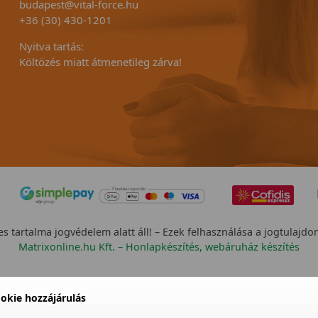
budapest@vital-force.hu
+36 (30) 430-1201
Nyitva tartás:
Költözés miatt átmenetileg zárva!
s tartalma jogvédelem alatt áll! – Ezek felhasználása a jogtulajdo
Matrixonline.hu Kft. – Honlapkészítés, webáruház készítés
okie hozzájárulás