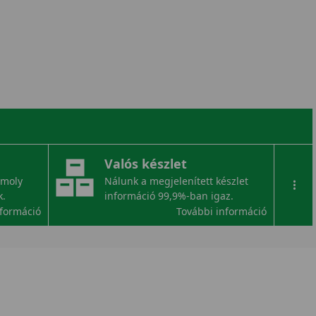
Valós készlet
omoly
Nálunk a megjelenített készlet
...
k.
információ 99,9%-ban igaz.
nformáció
További információ