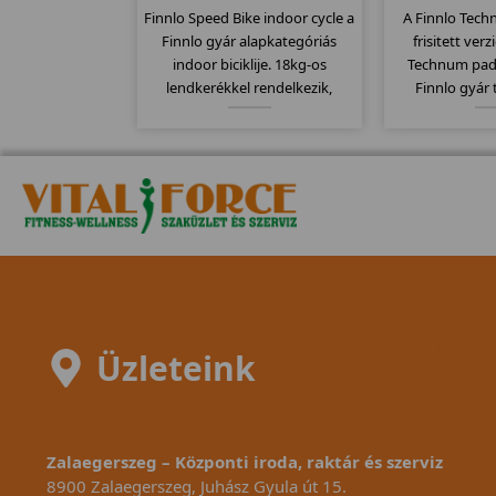
Finnlo Speed Bike indoor cycle a
A Finnlo Tech
Finnlo gyár alapkategóriás
frisitett ver
indoor biciklije. 18kg-os
Technum pad
lendkerékkel rendelkezik,
Finnlo gyár
computere kompatibilis a
megbízható 
mellkasi jeladó övekkel.
Elektromos
Kitűnően alkalmas erőltetett
135x44cm-es
biciklizésre, szabadon futó
szállítógörgők,
meghajtó rendszerét.
jellemzi ezt
Üzleteink
Zalaegerszeg – Központi iroda, raktár és szerviz
8900 Zalaegerszeg, Juhász Gyula út 15.