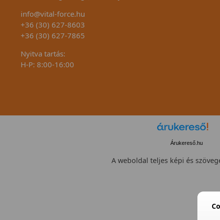
info@vital-force.hu
+36 (30) 627-8603
+36 (30) 627-7865
Nyitva tartás:
H-P: 8:00-16:00
Árukereső.hu
A weboldal teljes képi és szövege
Co