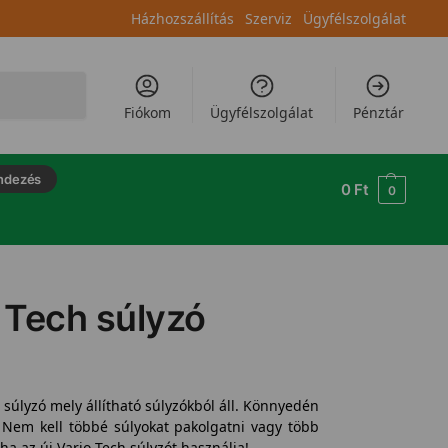
Házhozszállítás
Szerviz
Ügyfélszolgálat
Keresés
Fiókom
Ügyfélszolgálat
Pénztár
ndezés
0
Ft
0
o Tech súlyzó
a súlyzó mely állítható súlyzókból áll. Könnyedén
. Nem kell többé súlyokat pakolgatni vagy több
 ha az új Vario Tech súlyzót használja!