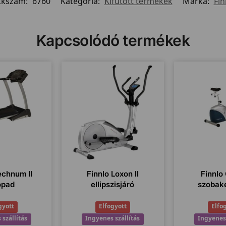
kkszám:
6760
Kategória:
Kifutott termékek
Márka:
Fin
Kapcsolódó termékek
echnum II
Finnlo Loxon II
Finnlo
ópad
ellipszisjáró
szobak
gyott
Elfogyott
Elfo
 szállítás
Ingyenes szállítás
Ingyenes 