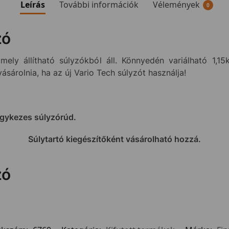
Leírás
További információk
Vélemények
0
zó
mely állítható súlyzókból áll. Könnyedén variálható 1,1
ásárolnia, ha az új Vario Tech súlyzót használja!
egykezes súlyzórúd.
Súlytartó kiegészítőként vásárolható hozzá.
zó