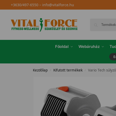
+3630/497-6550
–
info@vitalforce.hu
Főoldal
Webáruház
Tud
E
Kezdőlap
Kifutott termékek
Vario Tech súlyzó
/
/