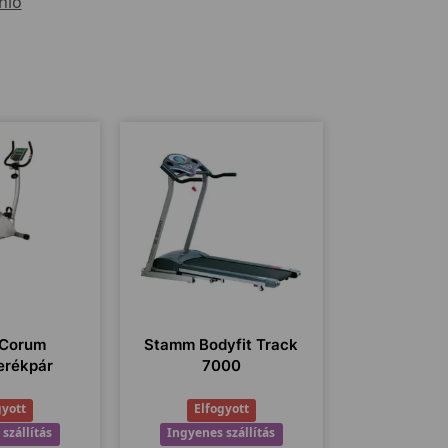
nlo
 Corum
Stamm Bodyfit Track
erékpár
7000
gyott
Elfogyott
szállítás
Ingyenes szállítás