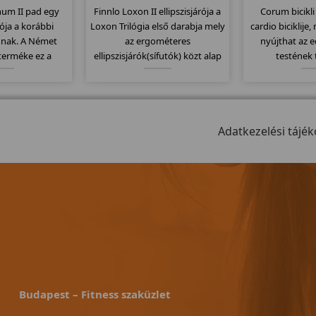
num II pad egy
Finnlo Loxon II ellipszisjárója a
Corum bicikli
ziója a korábbi
Loxon Trilógia első darabja mely
cardio biciklije
nak. A Német
az ergométeres
nyújthat az 
 terméke ez a
ellipszisjárók(sífutók) közt alap
testének 
minőségi pad.
modell. 20Kg-os lendkerékkel 32
karbantartás
 dőlésszög,
erősségi fokozattal és 25-400
kivitel, könnye
 futófelület,
wattig való állíthatósággal
év gar
 9 program... stb
látták el. Markolat és
 a modellt...
fülcsipeszes pulzusmérővel.
Adatkezelési tájék
Budapest – Fitness szaküzlet