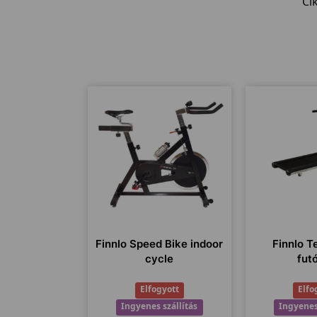
Ci
Finnlo Speed Bike indoor
Finnlo T
cycle
fut
Elfogyott
Elfo
Ingyenes szállítás
Ingyenes