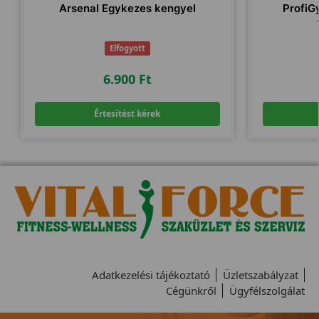
Arsenal Egykezes kengyel
ProfiG
Elfogyott
6.900
Ft
Értesítést kérek
Adatkezelési tájékoztató
Üzletszabályzat
Cégünkről
Ügyfélszolgálat