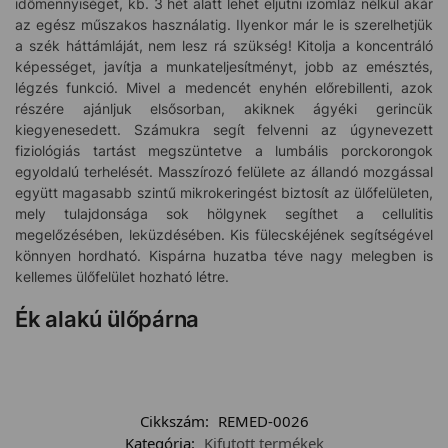
időmennyiséget, kb. 3 hét alatt lehet eljutni izomláz nélkül akár
az egész műszakos használatig. Ilyenkor már le is szerelhetjük
a szék háttámláját, nem lesz rá szükség! Kitolja a koncentráló
képességet, javítja a munkateljesítményt, jobb az emésztés,
légzés funkció. Mivel a medencét enyhén előrebillenti, azok
részére ajánljuk elsősorban, akiknek ágyéki gerincük
kiegyenesedett. Számukra segít felvenni az úgynevezett
fiziológiás tartást megszüntetve a lumbális porckorongok
egyoldalú terhelését. Masszírozó felülete az állandó mozgással
együtt magasabb szintű mikrokeringést biztosít az ülőfelületen,
mely tulajdonsága sok hölgynek segíthet a cellulitis
megelőzésében, leküzdésében. Kis fülecskéjének segítségével
könnyen hordható. Kispárna huzatba téve nagy melegben is
kellemes ülőfelület hozható létre.
Ék alakú ülőpárna
Cikkszám:
REMED-0026
Kategória:
Kifutott termékek