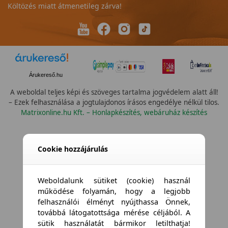
Költözés miatt átmenetileg zárva!
Árukereső.hu
A weboldal teljes képi és szöveges tartalma jogvédelem alatt áll!
– Ezek felhasználása a jogtulajdonos írásos engedélye nélkül tilos.
Matrixonline.hu Kft. – Honlapkészítés, webáruház készítés
Cookie hozzájárulás
Weboldalunk sütiket (cookie) használ
működése folyamán, hogy a legjobb
felhasználói élményt nyújthassa Önnek,
továbbá látogatottsága mérése céljából. A
sütik használatát bármikor letilthatja!