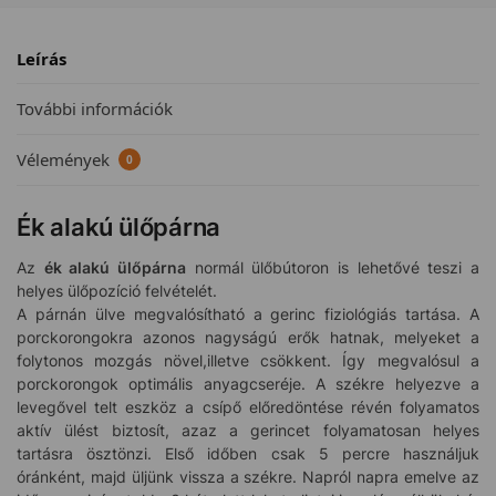
Leírás
További információk
Vélemények
0
Ék alakú ülőpárna
Az
ék alakú ülőpárna
normál ülőbútoron is lehetővé teszi a
helyes ülőpozíció felvételét.
A párnán ülve megvalósítható a gerinc fiziológiás tartása. A
porckorongokra azonos nagyságú erők hatnak, melyeket a
folytonos mozgás növel,illetve csökkent. Így megvalósul a
porckorongok optimális anyagcseréje. A székre helyezve a
levegővel telt eszköz a csípő előredöntése révén folyamatos
aktív ülést biztosít, azaz a gerincet folyamatosan helyes
tartásra ösztönzi. Első időben csak 5 percre használjuk
óránként, majd üljünk vissza a székre. Napról napra emelve az