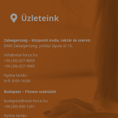
Üzleteink
Zalaegerszeg – Központi iroda, raktár és szerviz
8900 Zalaegerszeg, Juhász Gyula út 15.
info@vital-force.hu
+36 (30) 627-8603
+36 (30) 627-7865
Nyitva tartás:
H-P: 8:00-16:00
Budapest – Fitness szaküzlet
budapest@vital-force.hu
+36 (30) 430-1201
Nyitva tartás: