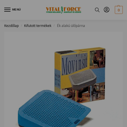
MENÜ
0
Kezdőlap
Kifutott termékek
Ék alakú ülőpárna
/
/