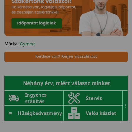
Márka:
Gymnic
Kérdése van? Kérjen visszahívást
Néhány érv, miért válassz minket
Ingyenes
Szerviz
szállítás
...
Hűségkedvezmény
Valós készlet