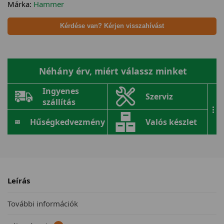
Márka:
Hammer
Kérdése van? Kérjen visszahívást
Néhány érv, miért válassz minket
Ingyenes
Szerviz
szállítás
...
Hűségkedvezmény
Valós készlet
Leírás
További információk