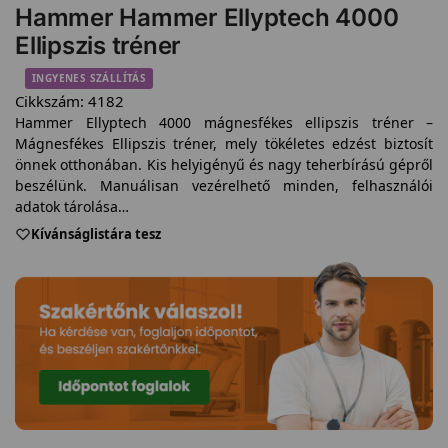
Hammer Hammer Ellyptech 4000
Ellipszis tréner
INGYENES SZÁLLÍTÁS
Cikkszám:
4182
Hammer Ellyptech 4000 mágnesfékes ellipszis tréner –
Mágnesfékes Ellipszis tréner, mely tökéletes edzést biztosít
önnek otthonában. Kis helyigényű és nagy teherbírású gépről
beszélünk. Manuálisan vezérelhető minden, felhasználói
adatok tárolása…
Kívánságlistára tesz