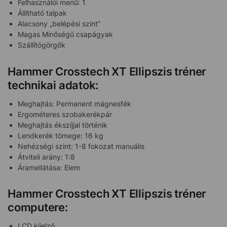
Felhasználói menű: 1
Állítható talpak
Alacsony „belépési szint”
Magas Minőségű csapágyak
Szállítógörgők
Hammer Crosstech XT Ellipszis tréner
technikai adatok:
Meghajtás: Permanent mágnesfék
Ergométeres szobakerékpár
Meghajtás ékszíjjal történik
Lendkerék tömege: 16 kg
Nehézségi szint: 1-8 fokozat manuális
Átviteli arány: 1:8
Áramellátása: Elem
Hammer Crosstech XT Ellipszis tréner
computere:
LCD kijelző