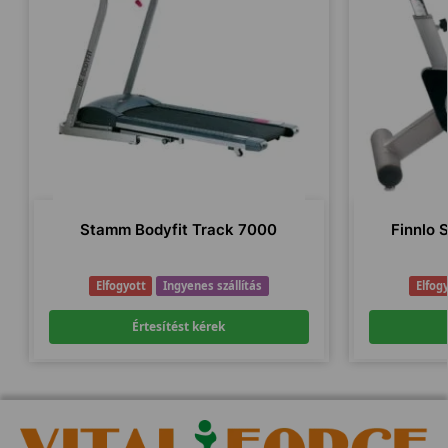
Stamm Bodyfit Track 7000
Finnlo 
Elfogyott
Ingyenes szállítás
Elfog
Értesítést kérek