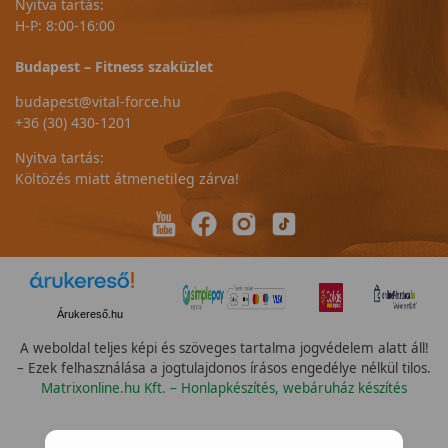
Nyitva tartás:
H-P: 8:00-16:00
Budapest – Fitness szaküzlet
budapest@vital-force.hu
+36 (30) 430-1201
Nyitva tartás:
Költözés miatt átmenetileg zárva!
Árukereső.hu
A weboldal teljes képi és szöveges tartalma jogvédelem alatt áll!
– Ezek felhasználása a jogtulajdonos írásos engedélye nélkül tilos.
Matrixonline.hu Kft. – Honlapkészítés, webáruház készítés