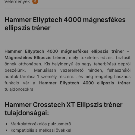
Vélemények
0
Hammer Ellyptech 4000 mágnesfékes
ellipszis tréner
Hammer Ellyptech 4000 mágnesfékes ellipszis tréner
–
Mágnesfékes Ellipszis tréner
, mely tökéletes edzést biztosít
önnek otthonában. Kis helyigényű és nagy teherbírású gépről
beszélünk. Manuálisan vezérelhető minden, felhasználói
adatok tárolása 1 személy részére… és még rengeteg hasznos
funkció vár a
Hammer Ellyptech 4000 ellipszis tréner
tulajdonosokra!
Hammer Crosstech XT Ellipszis tréner
tulajdonságai:
Markolatérzékelős pulzusmérő
Kompatibilis a mellkasi övekkel