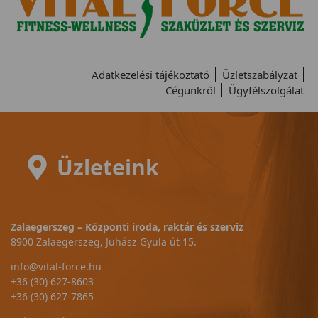
Adatkezelési tájékoztató
Üzletszabályzat
Cégünkről
Ügyfélszolgálat
Üzleteink
Zalaegerszeg – Központi iroda, raktár és szerviz
8900 Zalaegerszeg, Juhász Gyula út 15.
info@vital-force.hu
+36 (30) 627-8603
+36 (30) 627-7865