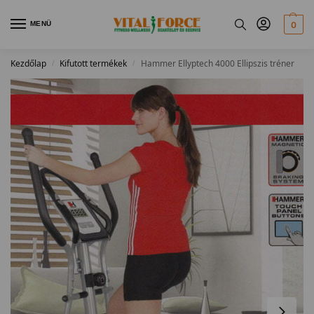
MENÜ
0
Kezdőlap
Kifutott termékek
Hammer Ellyptech 4000 Ellipszis tréner
/
/