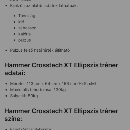
Kijelzőn az alábbi adatok láthatóak:
Távolság
idő
sebesség
kalória
pulzus
Pulzus felső határérték állítható
Hammer Crosstech XT Ellipszis tréner
adatai:
Méretei: 113 cm x 64 cm x 166 cm (HxSzxM)
Maximális teherbírása: 130kg
Súlya:kb 50kg
Hammer Crosstech XT Ellipszis tréner
színe:
Ezüst-Antracit-fekete