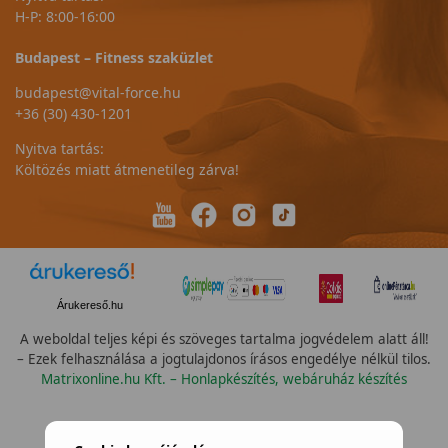
H-P: 8:00-16:00
Budapest – Fitness szaküzlet
budapest@vital-force.hu
+36 (30) 430-1201
Nyitva tartás:
Költözés miatt átmenetileg zárva!
Árukereső.hu
A weboldal teljes képi és szöveges tartalma jogvédelem alatt áll!
– Ezek felhasználása a jogtulajdonos írásos engedélye nélkül tilos.
Matrixonline.hu Kft. – Honlapkészítés, webáruház készítés