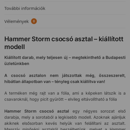
További információk
Vélemények
0
Hammer Storm csocsó asztal – kiállított
modell
Kiállított darab, mely teljesen új – megtekinthető a Budapesti
üzletünkben
A csocsó asztalon nem játszottak még, összeszerelt,
hibátlan állapotban van – tényleg csak kiállítva van!
A terméken még rajt van a fólia, ami a képeken látszik is a
csavaroknál, hogy picit gyürött – elvileg eltávolítható a fólia
Hammer Storm csocsó asztal
egy négyes sorozat első
darabja, mely a sorotaból a legkisebb modell. Azoknak ajánljuk
akiknek elsősorban kevés helyük van felállítani az asztalt.
Masszív minőségi asztalról beszélhetünk, melyet a Hammer