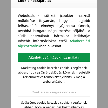
Cookie hozzájárulás
Weboldalunk sütiket (cookie) használ
működése folyamán, hogy a legjobb
felhasználói élményt nyújthassa Önnek,
továbbá látogatottsága mérése céljából. A
sütik használatát bármikor letilthatja!
Bővebb információkat erről
Adatkezelési
tájékoztatónk
ban olvashat.
Ajánlott beállítások használata
Marketing cookie-k: ezek a cookie-k segítenek
abban, hogy az Ön érdeklődési körének megfelelő
reklámokat és termékeket jelenítsük meg a
webáruházban.
Csak a szükséges cookie-k
Szükséges cookie-k: ezek a cookie-k segítenek
abban, hogy a webáruház használható és