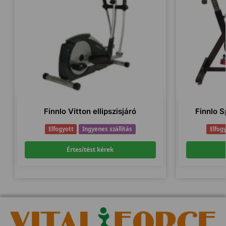
Finnlo Vitton ellipszisjáró
Finnlo S
Elfogyott
Ingyenes szállítás
Elfog
Értesítést kérek