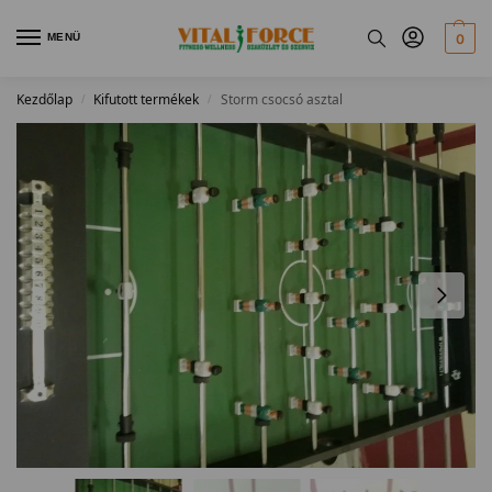
MENÜ
0
Kezdőlap
Kifutott termékek
Storm csocsó asztal
/
/