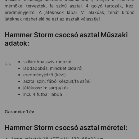
mérnökei terveztek, fa szinű asztal. 4 golyó tartozék, kézi
eredményjelző. A játékosok lábai „V” alakúak, tehát kitűnő
játéknak nézhet elé ha ezt az asztalt választja!
Hammer Storm csocsó asztal Műszaki
adatok:
szilárd/masszív rúdazat
labdadobás: mindkét oldalról
eredményjelző (kézi)
asztal szín: fából készült/fa színű
játékosszín: sárga/kék
incl. 4 futball labda
Garancia: 1 év
Hammer Storm csocsó asztal méretei:
Asztal méretei: (H)x(SZ)x(M) 133x68x83 cm