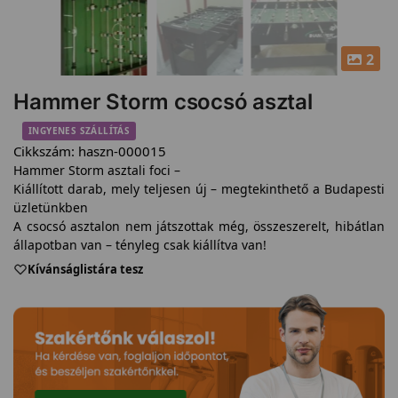
2
Hammer Storm csocsó asztal
INGYENES SZÁLLÍTÁS
Cikkszám:
haszn-000015
Hammer Storm asztali foci –
Kiállított darab, mely teljesen új – megtekinthető a Budapesti
üzletünkben
A csocsó asztalon nem játszottak még, összeszerelt, hibátlan
állapotban van – tényleg csak kiállítva van!
Kívánságlistára tesz