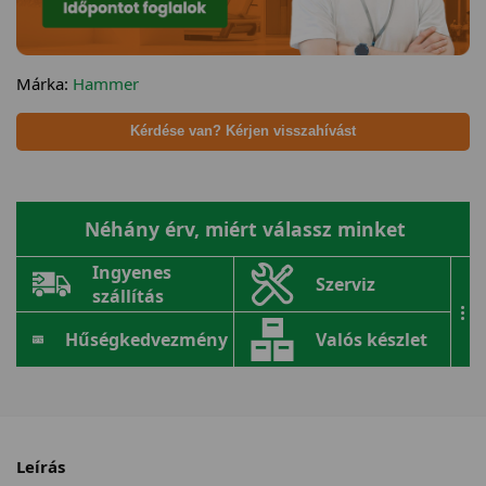
Márka:
Hammer
Kérdése van? Kérjen visszahívást
Néhány érv, miért válassz minket
Ingyenes
Szerviz
szállítás
...
Hűségkedvezmény
Valós készlet
Leírás