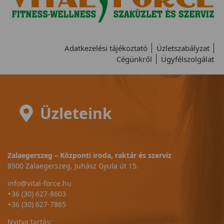
Adatkezelési tájékoztató
Üzletszabályzat
Cégünkről
Ügyfélszolgálat
Üzleteink
Zalaegerszeg – Központi iroda, raktár és szerviz
8900 Zalaegerszeg, Juhász Gyula út 15.
info@vital-force.hu
+36 (30) 627-8603
+36 (30) 627-7865
Nyitva tartás: