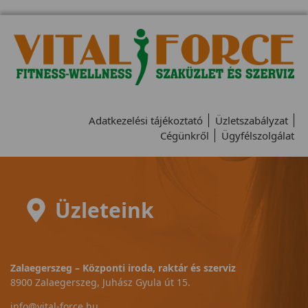
Adatkezelési tájékoztató
Üzletszabályzat
Cégünkről
Ügyfélszolgálat
Üzleteink
Zalaegerszeg – Központi iroda, raktár és szerviz
8900 Zalaegerszeg, Juhász Gyula út 15.
info@vital-force.hu