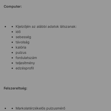
Computer:
Kijelzőjén az alábbi adatok látszanak:
idő
sebesség
távolság
kalória
pulzus
fordulatszám
teljesítmény
edzésprofil
Felszereltség:
Markolatérzékelős pulzusmérő