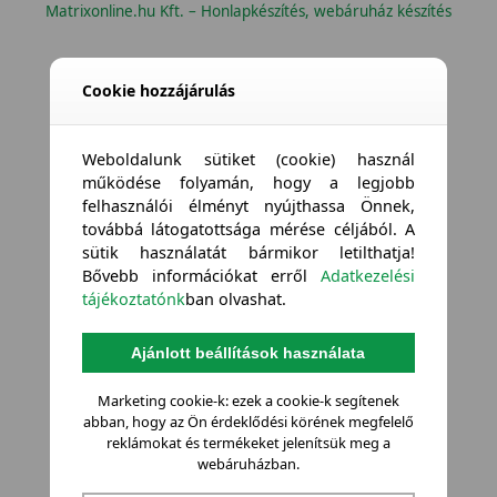
Matrixonline.hu Kft. – Honlapkészítés, webáruház készítés
Cookie hozzájárulás
Weboldalunk sütiket (cookie) használ
működése folyamán, hogy a legjobb
felhasználói élményt nyújthassa Önnek,
továbbá látogatottsága mérése céljából. A
sütik használatát bármikor letilthatja!
Bővebb információkat erről
Adatkezelési
tájékoztatónk
ban olvashat.
Ajánlott beállítások használata
Marketing cookie-k: ezek a cookie-k segítenek
abban, hogy az Ön érdeklődési körének megfelelő
reklámokat és termékeket jelenítsük meg a
webáruházban.