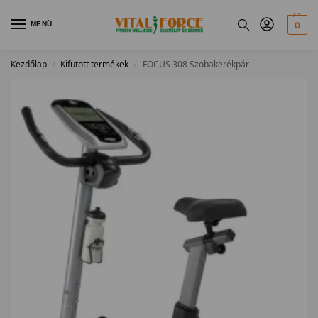
MENÜ
0
Kezdőlap
Kifutott termékek
FOCUS 308 Szobakerékpár
/
/