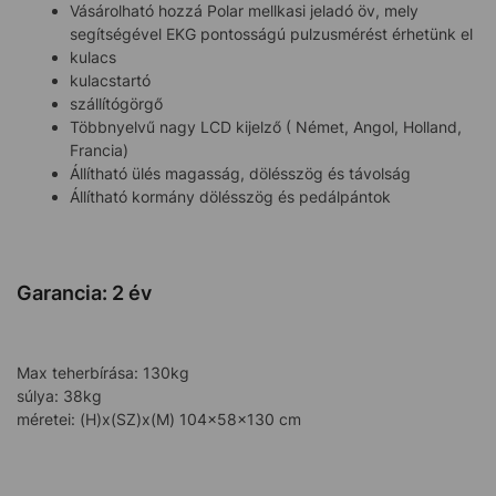
Vásárolható hozzá Polar mellkasi jeladó öv, mely
segítségével EKG pontosságú pulzusmérést érhetünk el
kulacs
kulacstartó
szállítógörgő
Többnyelvű nagy LCD kijelző ( Német, Angol, Holland,
Francia)
Állítható ülés magasság, dölésszög és távolság
Állítható kormány dölésszög és pedálpántok
Garancia: 2 év
Max teherbírása: 130kg
súlya: 38kg
méretei: (H)x(SZ)x(M) 104x58x130 cm