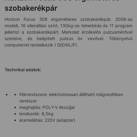
szobakerékpár
Horizon Focus 308 ergométeres szobakerékpár. 2008-as
modell, 16 ellenállási szint, 130kg-os teherbírás és 11 program
jellemzi a szobakerékpárt. Markolat érzékelős pulzusmérővel
szerelve, és beépített pulzus öv vevővel. Többnyelvű
computerrel rendelkezik ( D/E/NL/F).
Technikai adatok:
Fékrendszere: elektromossan állítható mágnesfékes
rendszer
meghajtás: POLY-V ékszíjjal
lendkerék: 8,5kg
áramellátás: 220V (adapter)