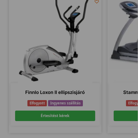
Finnlo Loxon II ellipszisjáró
Stamm
Elfogyott
Ingyenes szállítás
Elfog
Értesítést kérek