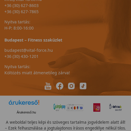
+36 (30) 627-8603
+36 (30) 627-7865
Nyitva tartás:
H-P: 8:00-16:00
Budapest – Fitness szaküzlet
budapest@vital-force.hu
+36 (30) 430-1201
Nyitva tartás:
Költözés miatt átmenetileg zárva!
Árukereső.hu
A weboldal teljes képi és szöveges tartalma jogvédelem alatt áll!
– Ezek felhasználása a jogtulajdonos írásos engedélye nélkül tilos.