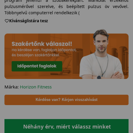
program jellemzi a szobakerékpárt. Markolat érzékelős
pulzusmérővel szerelve, és beépített pulzus öv vevővel.
Többnyelvű computerrel rendelkezik (
Kívánságlistára tesz
Márka:
Horizon Fitness
Kérdése van? Kérjen visszahívást
Néhány érv, miért válassz minket