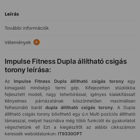
Leírás
További információk
Vélemények
0
Impulse Fitness Dupla állítható csigás
torony leírása:
Az
Impulse Fitness Dupla állítható csigás torony
egy
kimagasló
minőségű termi gép. Kifejezetten stúdiókba
fejlesztett modell, nagy teherbírással, igényes kialakítással!
Kényelmes párnázatának köszönhetően maximálisan
felhasználó barát
dupla állítható csigás torony
. A Dupla
állítható csigás torony bővíthető egy ú.n Multi pozíciós állítható
támasszal, melyet használva még több funkciót és gyakorlatot
végezhetünk el! Ezt a kiegészítőt az alábbi cikkszámon
keressék weboldalunkon:
IT9330OPT