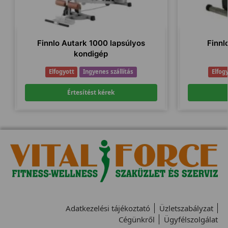
Finnlo Autark 1000 lapsúlyos
Finnlo
kondigép
Elfogyott
Ingyenes szállítás
Elfog
Értesítést kérek
Adatkezelési tájékoztató
Üzletszabályzat
Cégünkről
Ügyfélszolgálat