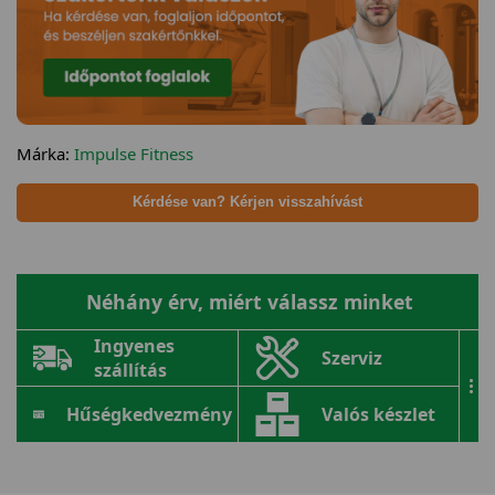
Márka:
Impulse Fitness
Kérdése van? Kérjen visszahívást
Néhány érv, miért válassz minket
Ingyenes
Szerviz
szállítás
...
Hűségkedvezmény
Valós készlet