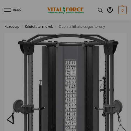
MENÜ
0
Kezdőlap
Kifutott termékek
Dupla állítható csigás torony
/
/