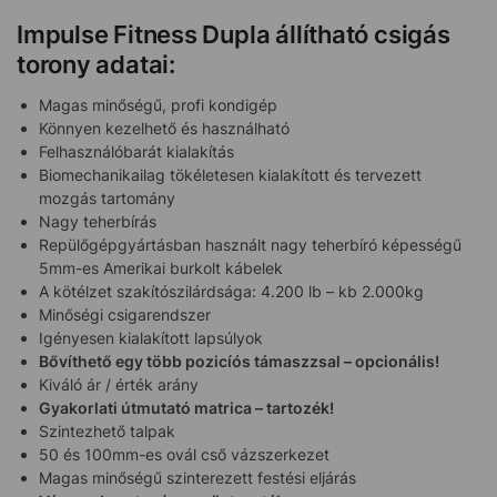
Impulse Fitness Dupla állítható csigás
torony adatai:
Magas minőségű, profi kondigép
Könnyen kezelhető és használható
Felhasználóbarát kialakítás
Biomechanikailag tökéletesen kialakított és tervezett
mozgás tartomány
Nagy teherbírás
Repülőgépgyártásban használt nagy teherbíró képességű
5mm-es Amerikai burkolt kábelek
A kötélzet szakítószilárdsága: 4.200 lb – kb 2.000kg
Minőségi csigarendszer
Igényesen kialakított lapsúlyok
Bővíthető egy több pozicíós támaszzsal – opcionális!
Kiváló ár / érték arány
Gyakorlati útmutató matrica – tartozék!
Szintezhető talpak
50 és 100mm-es ovál cső vázszerkezet
Magas minőségű szinterezett festési eljárás