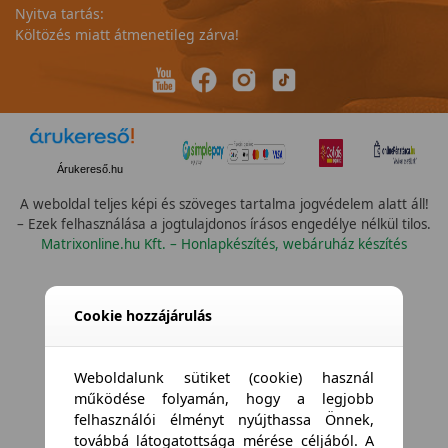
Nyitva tartás:
Költözés miatt átmenetileg zárva!
Árukereső.hu
A weboldal teljes képi és szöveges tartalma jogvédelem alatt áll!
– Ezek felhasználása a jogtulajdonos írásos engedélye nélkül tilos.
Matrixonline.hu Kft. – Honlapkészítés, webáruház készítés
Cookie hozzájárulás
Weboldalunk sütiket (cookie) használ
működése folyamán, hogy a legjobb
felhasználói élményt nyújthassa Önnek,
továbbá látogatottsága mérése céljából. A