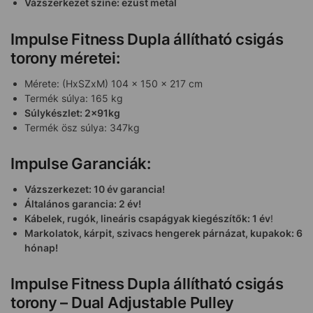
Vázszerkezet színe: ezüst metál
Impulse Fitness Dupla állítható csigás
torony méretei:
Mérete: (HxSZxM) 104 x 150 x 217 cm
Termék súlya: 165 kg
Súlykészlet: 2x91kg
Termék ösz súlya: 347kg
Impulse Garanciák:
Vázszerkezet: 10 év garancia!
Általános garancia: 2 év!
Kábelek, rugók, lineáris csapágyak kiegészítők: 1 év
!
Markolatok, kárpit, szivacs hengerek párnázat, kupakok: 6
hónap!
Impulse Fitness Dupla állítható csigás
torony – Dual Adjustable Pulley