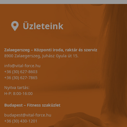
Üzleteink
Zalaegerszeg – Központi iroda, raktár és szerviz
8900 Zalaegerszeg, Juhász Gyula út 15.
info@vital-force.hu
+36 (30) 627-8603
+36 (30) 627-7865
Nyitva tartás:
H-P: 8:00-16:00
Budapest – Fitness szaküzlet
budapest@vital-force.hu
+36 (30) 430-1201