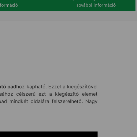
nformáció
További információ
ató pad
hoz kapható. Ezzel a kiegészítővel
ához célszerű ezt a kiegészítő elemet
ad mindkét oldalára felszerelhető. Nagy