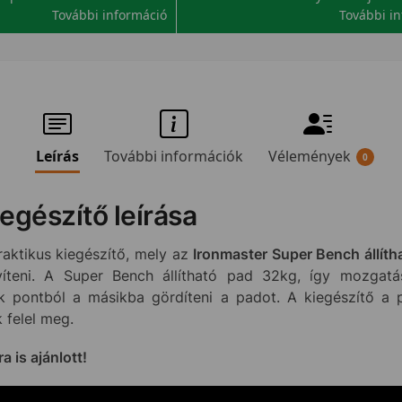
További információ
További i
Leírás
További információk
Vélemények
0
egészítő leírása
aktikus kiegészítő, mely az
Ironmaster Super Bench állíth
teni. A Super Bench állítható pad 32kg, így mozgatás
k pontból a másikba gördíteni a padot. A kiegészítő a p
 felel meg.
 is ajánlott!