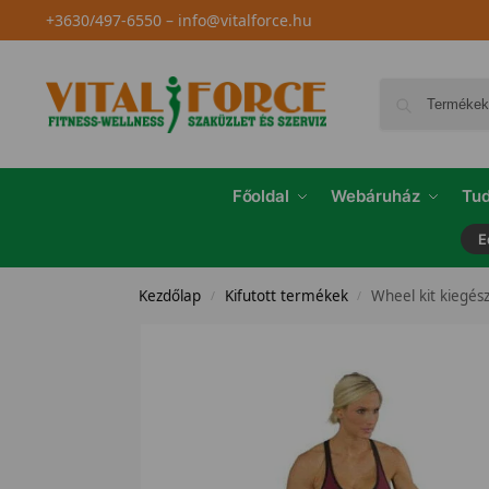
+3630/497-6550
–
info@vitalforce.hu
Főoldal
Webáruház
Tud
E
Kezdőlap
Kifutott termékek
Wheel kit kiegész
/
/