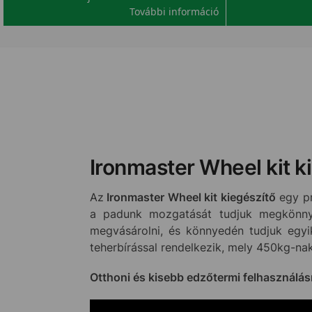
További információ
Ironmaster Wheel kit ki
Az
Ironmaster Wheel kit kiegészítő
egy pr
a padunk mozgatását tudjuk megkönnyí
megvásárolni, és könnyedén tudjuk egyi
teherbírással rendelkezik, mely 450kg-nak
Otthoni és kisebb edzőtermi felhasználásra