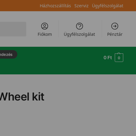
Házhozszállítás
Szerviz
Ügyfélszolgálat
Keresés
Fiókom
Ügyfélszolgálat
Pénztár
ndezés
0
Ft
0
Wheel kit