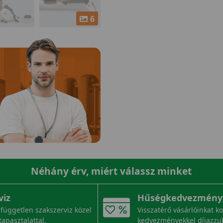
6
Néhány érv, miért válassz minket
viz
Hűségkedvezmény
független szakszerviz közel
Visszatérő vásárlóinkat k
tapasztalattal.
kedvezményekkel díjazzu