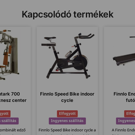
Kapcsolódó termékek
utark 700
Finnlo Speed Bike indoor
Finnlo En
itnesz center
cycle
fut
gyott
Elfogyott
Elfo
 szállítás
Ingyenes szállítás
Ingyenes 
ombinált edző
Finnlo Speed Bike indoor cycle a
A Finnlo End