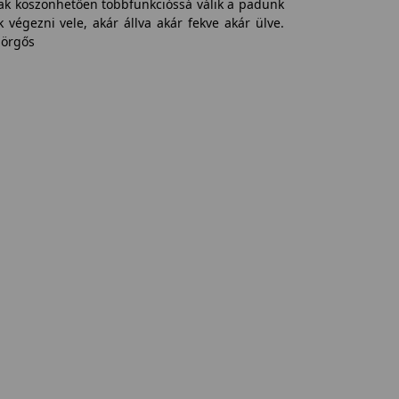
nak köszönhetően többfunkcióssá válik a padunk
végezni vele, akár állva akár fekve akár ülve.
görgős