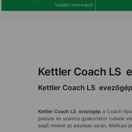
További információ
Kettler Coach LS 
Kettler Coach LS evezőgé
Kettler Coach LS evezőgép
a Coach típus
padunk és számos gyakorlatot tudunk vég
segít minket az edzések során. Mellkasi 