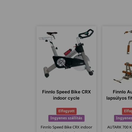
Finnlo Speed Bike CRX
Finnlo A
indoor cycle
lapsúlyos f
Elfogyott
Elfo
Ingyenes szállítás
Ingyenes
Finnlo Speed Bike CRX indoor
AUTARK 700 K