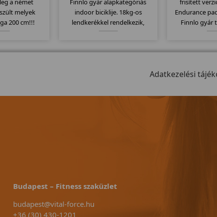
ileg a német
Finnlo gyár alapkategóriás
frisített verz
szült melyek
indoor biciklije. 18kg-os
Endurance pa
ga 200 cm!!!
lendkerékkel rendelkezik,
Finnlo gyár 
ljuk akiknek a
computere kompatibilis a
megbízható mi
ága kicsi!
mellkasi jeladó övekkel.
Elektromos dőlé
Kitűnően alkalmas erőltetett
es futófelület, s
biciklizésre, szabadon futó
program... stb
meghajtó rendszerét.
Adatkezelési tájék
mode
Budapest – Fitness szaküzlet
budapest@vital-force.hu
+36 (30) 430-1201