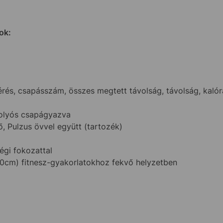
ok:
és, csapásszám, összes megtett távolság, távolság, kalóra
olyós csapágyazva
, Pulzus övvel együtt (tartozék)
gi fokozattal
0cm) fitnesz-gyakorlatokhoz fekvő helyzetben