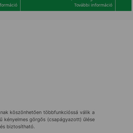
nformáció
További információ
jának köszönhetően többfunkcióssá válik a
gű kényelmes görgős (csapágyazott) űlése
s biztosítható.