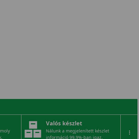
Valós készlet
omoly
Nálunk a megjelenített készlet
...
k.
információ 99,9%-ban igaz.