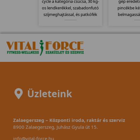
cycle a kategória csúcsa, 30 kg-
gép eredet
os lendkerékkel, szabadonfutó
pincékbe ké
szíjmeghajtással, és patkófék
belmagassá
szerű filc alapú fékező
Azoknak aján
rendszerrel szerelve. Csak
belmagass
kitartóknak, ekkora
lendkerékkel csúcsokat
dönthetünk meg!
Üzleteink
Zalaegerszeg – Központi iroda, raktár és szerviz
8900 Zalaegerszeg, Juhász Gyula út 15.
info@vital-force.hu