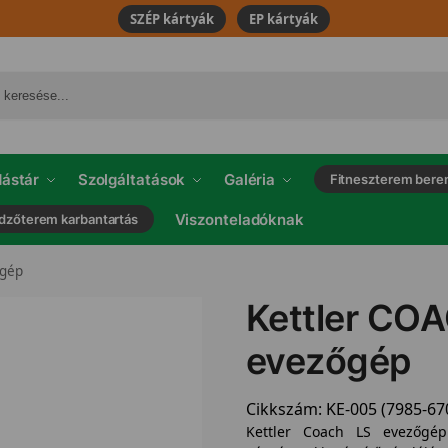
SZÉP kártyák
EP kártyák
ástár
Szolgáltatások
Galéria
Fitneszterem bere
Viszonteladóknak
dzőterem karbantartás
gép
Kettler CO
evezőgép
Cikkszám:
KE-005 (7985-67
Kettler Coach LS evezőgép 