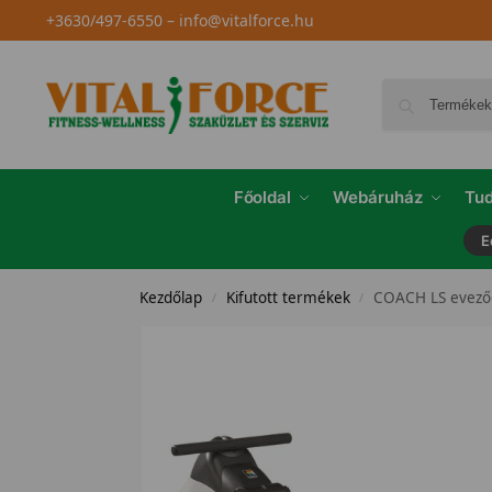
+3630/497-6550
–
info@vitalforce.hu
Főoldal
Webáruház
Tud
E
Kezdőlap
Kifutott termékek
COACH LS evező
/
/