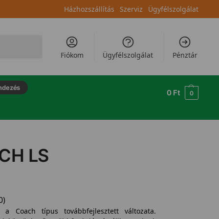
Házhozszállítás
Szerviz
Ügyfélszolgálat
Keresés
Fiókom
Ügyfélszolgálat
Pénztár
ndezés
0
Ft
0
ACH LS
0)
a Coach típus továbbfejlesztett változata.