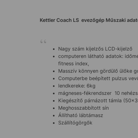
Kettler Coach LS evezőgép
Műszaki adat
Nagy szám kijelzős LCD-kijelző
computeren látható adatok:
időmér
fitness index,
Masszív könnyen gördülő ülőke g
Computerbe beépített pulzus vevő
lendkereke: 6kg
mágneses-fékrendszer 10 nehézsé
Kiegészítő párnázott támla (50x3
Meghosszabbított sín
Állítható lábtámasz
Szállítógörgők