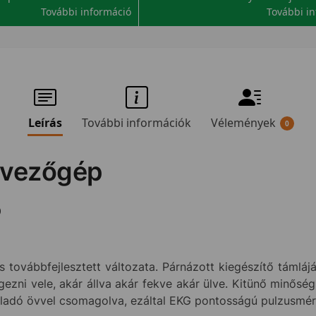
További információ
További i
Leírás
További információk
Vélemények
0
evezőgép
p
 továbbfejlesztett változata. Párnázott kiegészítő támlá
ezni vele, akár állva akár fekve akár ülve. Kitünő minősé
jeladó övvel csomagolva, ezáltal EKG pontosságú pulzusméré