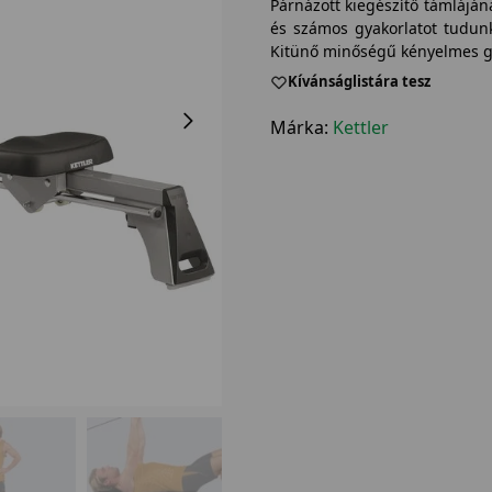
Párnázott kiegészítő támlájá
és számos gyakorlatot tudunk 
Kitünő minőségű kényelmes 
Kívánságlistára tesz
Márka:
Kettler