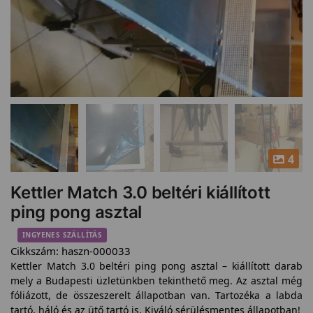
4
Kettler Match 3.0 beltéri kiállított
ping pong asztal
INGYENES SZÁLLÍTÁS
Cikkszám:
haszn-000033
Kettler Match 3.0 beltéri ping pong asztal – kiállított darab
mely a Budapesti üzletünkben tekinthető meg. Az asztal még
fóliázott, de összeszerelt állapotban van. Tartozéka a labda
tartó, háló és az ütő tartó is. Kiváló sérülésmentes állapotban!