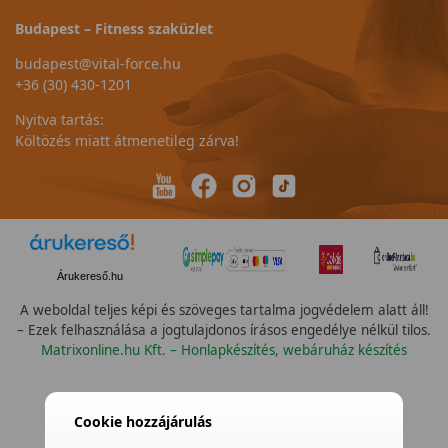
Budapest – Fitness szaküzlet
budapest@vital-force.hu
+36 (30) 430-1201
Nyitva tartás:
Költözés miatt átmenetileg zárva!
Árukereső.hu
A weboldal teljes képi és szöveges tartalma jogvédelem alatt áll!
– Ezek felhasználása a jogtulajdonos írásos engedélye nélkül tilos.
Matrixonline.hu Kft. – Honlapkészítés, webáruház készítés
Cookie hozzájárulás