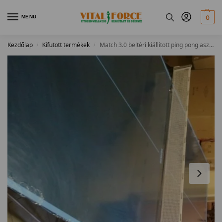
MENÜ
0
Kezdőlap
Kifutott termékek
Match 3.0 beltéri kiállított ping pong asztal
/
/