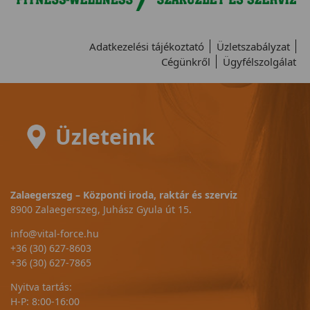
Adatkezelési tájékoztató
Üzletszabályzat
Cégünkről
Ügyfélszolgálat
Üzleteink
Zalaegerszeg – Központi iroda, raktár és szerviz
8900 Zalaegerszeg, Juhász Gyula út 15.
info@vital-force.hu
+36 (30) 627-8603
+36 (30) 627-7865
Nyitva tartás:
H-P: 8:00-16:00