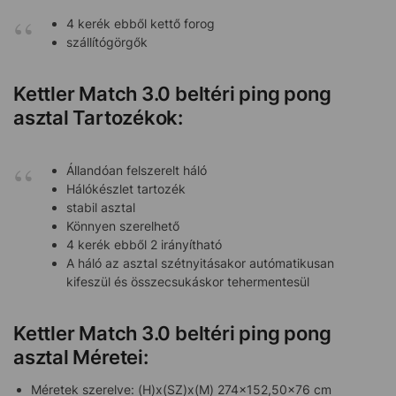
4 kerék ebből kettő forog
szállítógörgők
Kettler Match 3.0 beltéri ping pong
asztal Tartozékok:
Állandóan felszerelt háló
Hálókészlet tartozék
stabil asztal
Könnyen szerelhető
4 kerék ebből 2 irányítható
A háló az asztal szétnyitásakor autómatikusan
kifeszül és összecsukáskor tehermentesül
Kettler Match 3.0 beltéri ping pong
asztal Méretei:
Méretek szerelve: (H)x(SZ)x(M) 274×152,50×76 cm