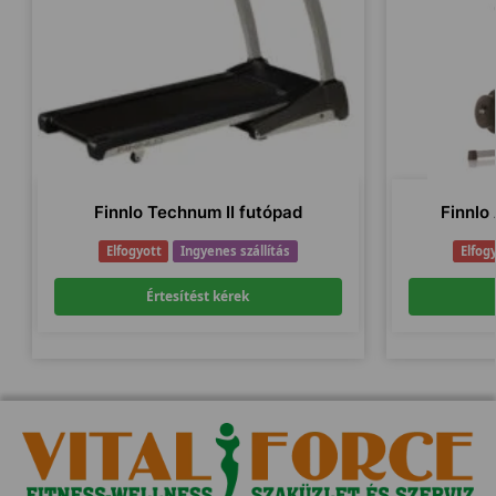
Finnlo Technum II futópad
Finnlo
Elfogyott
Ingyenes szállítás
Elfog
Értesítést kérek