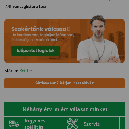
Kívánságlistára tesz
Márka:
Kettler
Kérdése van? Kérjen visszahívást
Néhány érv, miért válassz minket
Ingyenes
Szerviz
szállítás