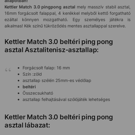
állapotban!
Kettler Match 3.0 pingpong asztal
mely masszív stabil asztal,
16mm forgácsolt falappal, 4 kerékkel melyből kettő forgatható
ezáltal könnyen mozgatható. Egy személyes játékra is
alkalmas! Kék színű tükröződés mentes asztallappal szerelve.
Kettler Match 3.0 beltéri ping pong
asztal Asztalitenisz-asztallap:
Forgácsolt falap: 16 mm
Szín :zöld
asztallap szélén 25mm-es védőlap
beltéri
Összecsukható
asztallap felhajtásával szólójáték lehetséges
Kettler Match 3.0 beltéri ping pong
asztal lábazat: