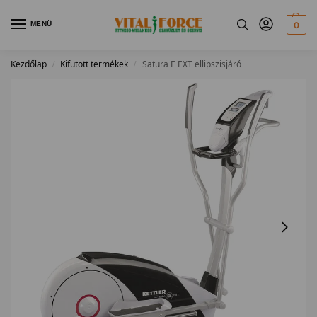
MENÜ
0
Kezdőlap
Kifutott termékek
Satura E EXT ellipszisjáró
/
/