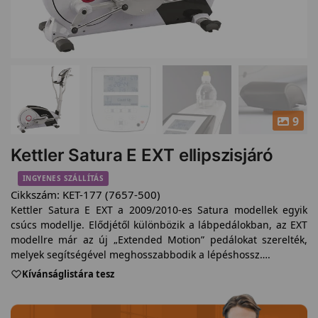
9
Kettler Satura E EXT ellipszisjáró
INGYENES SZÁLLÍTÁS
Cikkszám:
KET-177 (7657-500)
Kettler Satura E EXT a 2009/2010-es Satura modellek egyik
csúcs modellje. Elődjétől különbözik a lábpedálokban, az EXT
modellre már az új „Extended Motion” pedálokat szerelték,
melyek segítségével meghosszabbodik a lépéshossz….
Kívánságlistára tesz