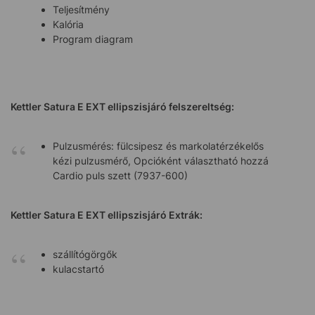
Teljesítmény
Kalória
Program diagram
Kettler Satura E EXT ellipszisjáró
felszereltség:
Pulzusmérés: fülcsipesz és markolatérzékelős
kézi pulzusmérő, Opcióként választható hozzá
Cardio puls szett (7937-600)
Kettler Satura E EXT ellipszisjáró
Extrák:
szállítógörgők
kulacstartó