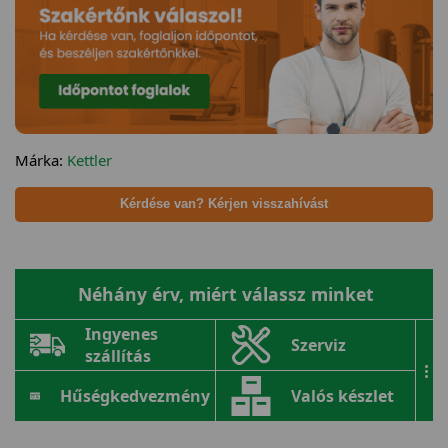
Márka:
Kettler
Kérdése van? Kérjen visszahívást
Néhány érv, miért válassz minket
Ingyenes
Szerviz
szállítás
...
Hűségkedvezmény
Valós készlet