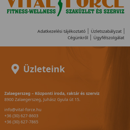
Adatkezelési tájékoztató
Üzletszabályzat
Cégünkről
Ügyfélszolgálat
Üzleteink
Zalaegerszeg – Központi iroda, raktár és szerviz
8900 Zalaegerszeg, Juhász Gyula út 15.
info@vital-force.hu
+36 (30) 627-8603
+36 (30) 627-7865