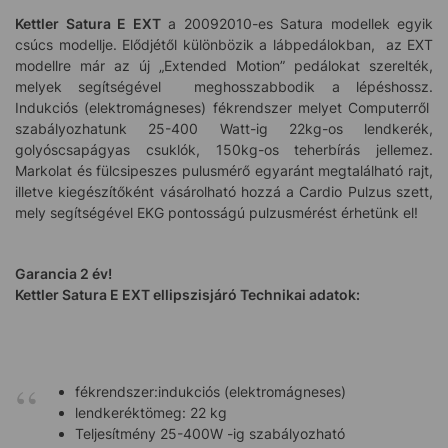
Kettler Satura E EXT
a 20092010-es Satura modellek egyik
csúcs modellje. Elődjétől különbözik a lábpedálokban, az EXT
modellre már az új „Extended Motion” pedálokat szerelték,
melyek segítségével meghosszabbodik a lépéshossz.
Indukciós (elektromágneses) fékrendszer melyet Computerről
szabályozhatunk 25-400 Watt-ig 22kg-os lendkerék,
golyóscsapágyas csuklók, 150kg-os teherbírás jellemez.
Markolat és fülcsipeszes pulusmérő egyaránt megtalálható rajt,
illetve kiegészítőként vásárolható hozzá a Cardio Pulzus szett,
mely segítségével EKG pontosságú pulzusmérést érhetünk el!
Garancia 2 év!
Kettler Satura E EXT ellipszisjáró
Technikai adatok:
fékrendszer:indukciós (elektromágneses)
lendkeréktömeg: 22 kg
Teljesítmény 25-400W -ig szabályozható