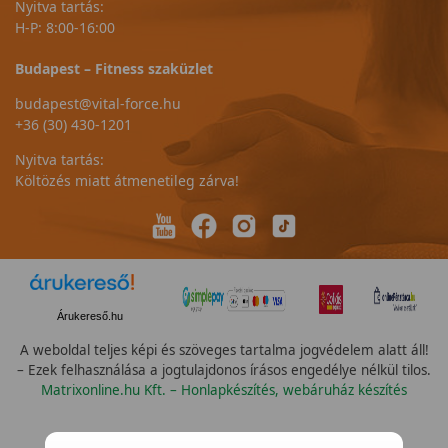
Nyitva tartás:
H-P: 8:00-16:00
Budapest – Fitness szaküzlet
budapest@vital-force.hu
+36 (30) 430-1201
Nyitva tartás:
Költözés miatt átmenetileg zárva!
Árukereső.hu
A weboldal teljes képi és szöveges tartalma jogvédelem alatt áll!
– Ezek felhasználása a jogtulajdonos írásos engedélye nélkül tilos.
Matrixonline.hu Kft. – Honlapkészítés, webáruház készítés