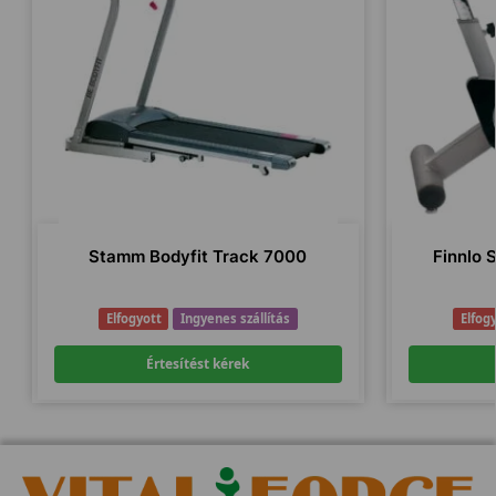
Stamm Bodyfit Track 7000
Finnlo 
Elfogyott
Ingyenes szállítás
Elfog
Értesítést kérek