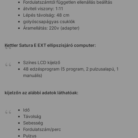
Fordulatszámtól független ellenállás beálítás
átviteli viszony: 1:11
Lépés távolság: 48 cm
golyóscsapágyas csuklók
Áramellátás: 220v (adapter)
Kettler Satura E EXT ellipszisjáró
computer:
Színes LCD kijelző
48 edzésprogram (5 program, 2 pulzusalapú, 1
manuális)
kijelzőn az alábbi adatok láthatóak:
Idő
Távolság
Sebesség
Fordulatszám/perc
Pulzus