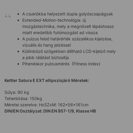
A csuklókba helyezett dupla golyóscsapágyak
Extended-Motion-technológia: új
mozgástechnika, mely a megnövelt lépéshossz
miatt eredetibb futómozgást ad vissza
A pulzus felső határérték százalékos kijelzése,
vizuális és hang jelzéssel
Különböző szögekben állítható LCD-kijelző mely
a jobb rálátást biztosítja
Pihenéskor pulzusmérés (Fitness index)
Kettler Satura E EXT ellipszisjáró Méretek:
Súlya: 90 kg
Teherbírása: 150kg
Méretei szerelve: HxSZxM: 162x56x161cm
DIN/EN Osztályzat: DIN EN 957-1/9, Klasse HB