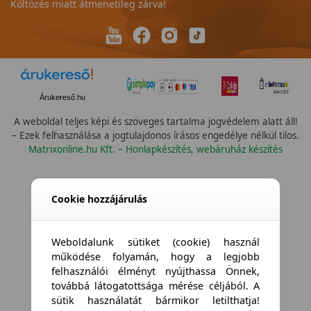
Költözés miatt átmenetileg zárva!
Árukereső.hu
A weboldal teljes képi és szöveges tartalma jogvédelem alatt áll!
– Ezek felhasználása a jogtulajdonos írásos engedélye nélkül tilos.
Matrixonline.hu Kft. – Honlapkészítés, webáruház készítés
Cookie hozzájárulás
Weboldalunk sütiket (cookie) használ
működése folyamán, hogy a legjobb
felhasználói élményt nyújthassa Önnek,
továbbá látogatottsága mérése céljából. A
sütik használatát bármikor letilthatja!