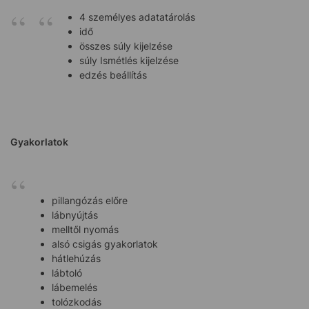
4 személyes adatatárolás
idő
összes súly kijelzése
súly Ismétlés kijelzése
edzés beállítás
Gyakorlatok
pillangózás előre
lábnyújtás
melltől nyomás
alsó csigás gyakorlatok
hátlehúzás
lábtoló
lábemelés
tolózkodás