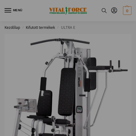
MENÜ
0
Kezdőlap
Kifutott termékek
ULTRA E
/
/