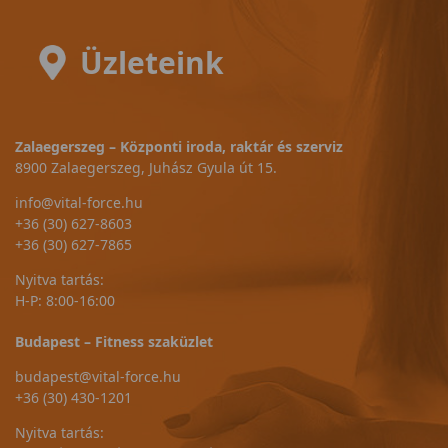
Üzleteink
Zalaegerszeg – Központi iroda, raktár és szerviz
8900 Zalaegerszeg, Juhász Gyula út 15.
info@vital-force.hu
+36 (30) 627-8603
+36 (30) 627-7865
Nyitva tartás:
H-P: 8:00-16:00
Budapest – Fitness szaküzlet
budapest@vital-force.hu
+36 (30) 430-1201
Nyitva tartás: