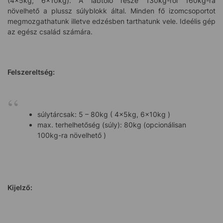
(4x5kg, 6x10kg). A lábtoló része 130kg-ról 160kg-ra
növelhető a plussz súlyblokk által. Minden fő izomcsoportot
megmozgathatunk illetve edzésben tarthatunk vele. Ideélis gép
az egész család számára.
Felszereltség:
súlytárcsak: 5 – 80kg ( 4x5kg, 6x10kg )
max. terhelhetőség (súly): 80kg (opcionálisan
100kg-ra növelhető )
Kijelző: