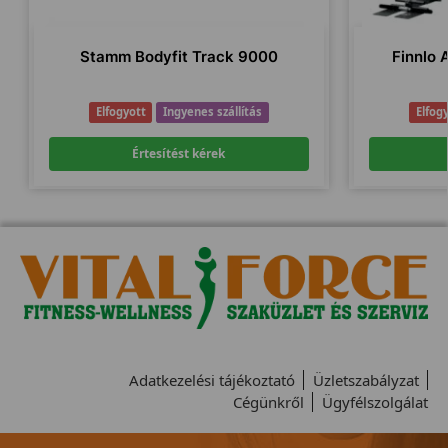
Stamm Bodyfit Track 9000
Finnlo 
Elfogyott
Ingyenes szállítás
Elfog
Értesítést kérek
Adatkezelési tájékoztató
Üzletszabályzat
Cégünkről
Ügyfélszolgálat