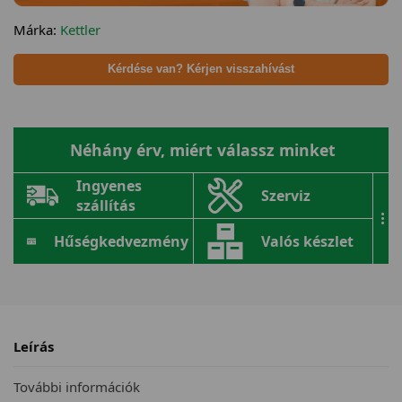
Márka:
Kettler
Kérdése van? Kérjen visszahívást
Néhány érv, miért válassz minket
Ingyenes
Szerviz
szállítás
...
Hűségkedvezmény
Valós készlet
Leírás
További információk