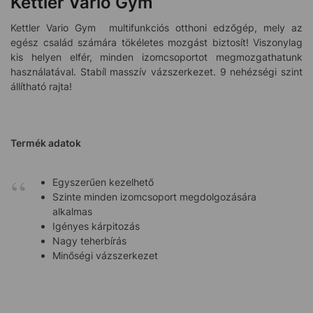
Kettler Vario Gym
Kettler Vario Gym multifunkciós otthoni edzőgép, mely az
egész család számára tökéletes mozgást biztosít! Viszonylag
kis helyen elfér, minden izomcsoportot megmozgathatunk
használatával. Stabíl masszív vázszerkezet. 9 nehézségi szint
állítható rajta!
Termék adatok
Egyszerűen kezelhető
Szinte minden izomcsoport megdolgozására
alkalmas
Igényes kárpitozás
Nagy teherbírás
Minőségi vázszerkezet