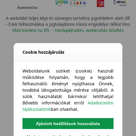
Árukereső.hu
A weboldal teljes képi és szöveges tartalma jogvédelem alatt áll!
– Ezek felhasználása a jogtulajdonos írásos engedélye nélkül tilos.
Matrixonline.hu Kft. – Honlapkészítés, webáruház készítés
Cookie hozzájárulás
Weboldalunk sütiket (cookie) használ
működése folyamán, hogy a legjobb
felhasználói élményt nyújthassa Önnek,
továbbá látogatottsága mérése céljából. A
sütik használatát bármikor letilthatja!
Bővebb információkat erről
Adatkezelési
tájékoztatónk
ban olvashat.
Ajánlott beállítások használata