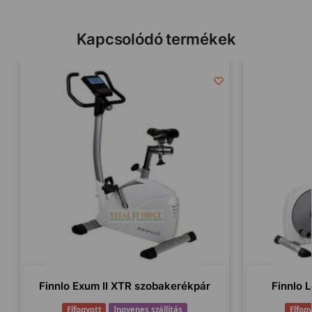
Kapcsolódó termékek
Finnlo Exum II XTR szobakerékpár
Finnlo L
Elfogyott
Ingyenes szállítás
Elfog