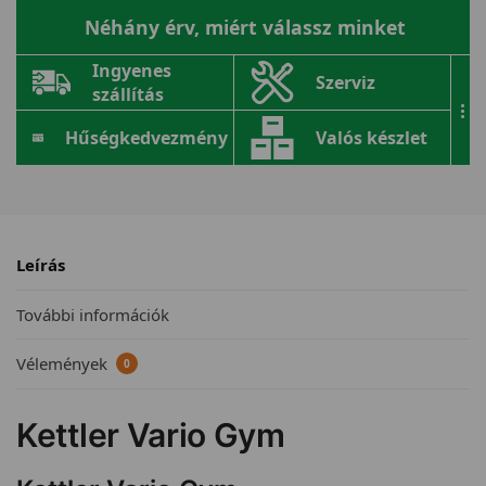
Néhány érv, miért válassz minket
Ingyenes
Szerviz
szállítás
...
Hűségkedvezmény
Valós készlet
Leírás
További információk
Vélemények
0
Kettler Vario Gym