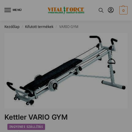
MENÜ
0
Kezdőlap
Kifutott termékek
VARIO GYM
/
/
Kettler VARIO GYM
INGYENES SZÁLLÍTÁS