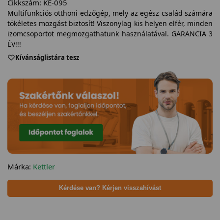
Cikkszám:
KE-095
Multifunkciós otthoni edzőgép, mely az egész család számára
tökéletes mozgást biztosít! Viszonylag kis helyen elfér, minden
izomcsoportot megmozgathatunk használatával. GARANCIA 3
ÉV!!!
Kívánságlistára tesz
Márka:
Kettler
Kérdése van? Kérjen visszahívást