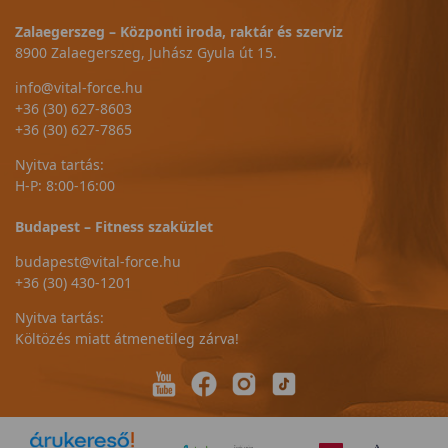
Zalaegerszeg – Központi iroda, raktár és szerviz
8900 Zalaegerszeg, Juhász Gyula út 15.
info@vital-force.hu
+36 (30) 627-8603
+36 (30) 627-7865
Nyitva tartás:
H-P: 8:00-16:00
Budapest – Fitness szaküzlet
budapest@vital-force.hu
+36 (30) 430-1201
Nyitva tartás:
Költözés miatt átmenetileg zárva!